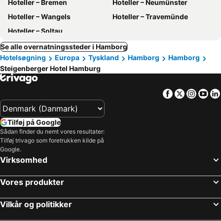
Hoteller – Bremen
Hoteller – Neumünster
Hoteller – Wangels
Hoteller – Travemünde
Hoteller – Soltau
Se alle overnatningssteder i Hamborg
Hotelsøgning
Europa
Tyskland
Hamborg
Hamborg
Steigenberger Hotel Hamburg
Facebook
Twitter
Insta
Yo
Tilføj på Google
Sådan finder du nemt vores resultater:
Tilføj trivago som foretrukken kilde på
Google.
Virksomhed
Vores produkter
Vilkår og politikker