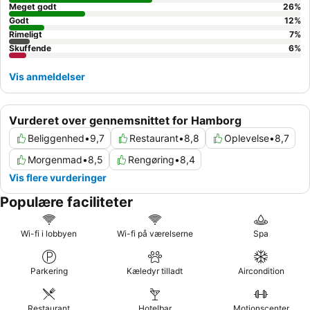
overveje at benytte det velansete
spaområde
med saunaer og
Meget godt
26
%
dampbade.
Godt
12
%
Rimeligt
7
%
Skuffende
6
%
Vis anmeldelser
Vurderet over gennemsnittet for Hamborg
Beliggenhed
•
9,7
Restaurant
•
8,8
Oplevelse
•
8,7
Morgenmad
•
8,5
Rengøring
•
8,4
Vis flere vurderinger
Populære faciliteter
Wi-fi i lobbyen
Wi-fi på værelserne
Spa
Parkering
Kæledyr tilladt
Aircondition
Restaurant
Hotelbar
Motionscenter