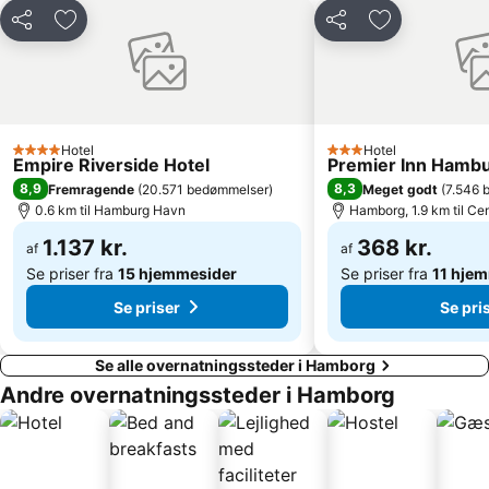
Wild Park Lüneburger Heide
ZOB Bus-Port Hamburg
Del
Føj til favoritter
Del
Føj til favorit
Schnelsen
Shopping Schanzenviertel
St Pauli Landungsbrücken
Ottensen
Rotherbaum
Hamborg statsopera
Wandsbek
Eppendorf
Hotel
Hotel
4 Stjerner
3 Stjerner
Empire Riverside Hotel
Premier Inn Hambur
HolstenTherme
Hamburger Dom
8,9
8,3
Fremragende
(
20.571 bedømmelser
)
Meget godt
(
7.546 
Automaten-Spielbank Steindamm
Victoria Stadion
0.6 km til Hamburg Havn
Hamborg, 1.9 km til Ce
Stellingen
Altona-Nord
1.137 kr.
368 kr.
af
af
Se priser fra
15 hjemmesider
Se priser fra
11 hje
Se priser
Se pri
Se alle overnatningssteder i Hamborg
Andre overnatningssteder i Hamborg