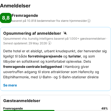
Anmeldelser
Fremragende
8,8
baseret på 10.818 bedømmelser fra større
hjemmesider
Opsummering af anmeldelser
Opsummeret vha. kunstig intelligens baseret på 1.000+ gæsteanmeldelser ·
Senest opdateret: 29 May 2026
Dette hotel er et alsidigt, urbant knudepunkt, der henvender sig
ligeligt til både
forretningsrejsende
og
turister
, og som
tilbyder en sofistikeret og komfortabel oplevelse. Dets
fremragende centrale beliggenhed
i Hamborg giver
uovertruffen adgang til store attraktioner som Hafencity og
Elbphilharmonie, med U-Bahn- og S-Bahn-stationer direkte
overfor. Ejendommen kan prale af moderne
konferencelokaler
Se mere
udstyret med god teknologi, ideel til produktive møder.
Gæsterne roser konsekvent den
exceptionelle service
fra det
venlige og opmærksomme personale, og
morgenmadsbuffeten
Gæsteanmeldelser
er et fremragende træk, der tilbyder et omfattende udvalg og
friske muligheder. For en virkelig afslappende oplevelse kan du
Fremragende
49
%