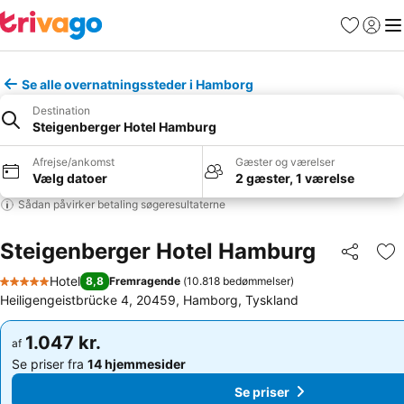
Favoritter
Log ind
Me
Se alle overnatningssteder i Hamborg
Destination
Steigenberger Hotel Hamburg
Afrejse/ankomst
Gæster og værelser
Vælg datoer
2 gæster, 1 værelse
Sådan påvirker betaling søgeresultaterne
Steigenberger Hotel Hamburg
Del
Føj
Hotel
8,8
Fremragende
(
10.818 bedømmelser
)
5 Stjerner
Heiligengeistbrücke 4, 20459, Hamborg, Tyskland
1.047 kr.
1.047 kr.
af
af
Se priser fra
14 hjemmesider
Se priser fra
14 hjemmesider
Se priser
Se priser