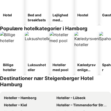
Hotel
Bed and
Lejlighed
Hostel
Gæst
breakfasts
med
faciliteter
Populære hotelkategorier i Hamborg
Billige
Luksushot
Hoteller
Kæledyrsv
Spah
hoteller
eller
med pool
enlige
r
hoteller
Destinationer nær Steigenberger Hotel
Hamburg
Hoteller – Hamborg
Hoteller – Lübeck
Hoteller – Kiel
Hoteller – Timmendorfer Strand