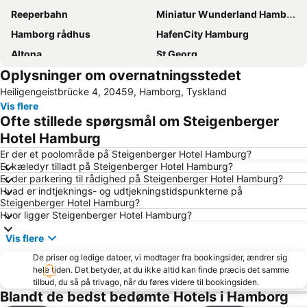
Reeperbahn
Miniatur Wunderland Hamburg
Hamborg rådhus
HafenCity Hamburg
Altona
St Georg
Oplysninger om overnatningsstedet
Neustadt
Hamburg Messe
Heiligengeistbrücke 4, 20459, Hamborg, Tyskland
Hamburg-Altstadt
Sternschanze
Vis flere
Barclaycard Arena
Hamburg Havn
Ofte stillede spørgsmål om Steigenberger
Alster Hamburg
Hamburg-Nord
Hotel Hamburg
Altona-Altstadt
Hagenbeck Zoo
Er der et poolområde på Steigenberger Hotel Hamburg?
Er kæledyr tilladt på Steigenberger Hotel Hamburg?
Billstedt Center
CCH Hamburg kongresscenter
Er der parkering til rådighed på Steigenberger Hotel Hamburg?
Hvad er indtjeknings- og udtjekningstidspunkterne på
Blankenese
Lüneburg Town Hall
Steigenberger Hotel Hamburg?
Speicherstadt
Elbphilharmonie
Hvor ligger Steigenberger Hotel Hamburg?
Santa Pauli
Altonaer Volkspark
Vis flere
Imtech Arena
Hauptbahnhof Süd Metro Station
De priser og ledige datoer, vi modtager fra bookingsider, ændrer sig
hele tiden. Det betyder, at du ikke altid kan finde præcis det samme
Hamburg Marathon
Volksbank Arena Hamburg
tilbud, du så på trivago, når du føres videre til bookingsiden.
Mönckebergstraße
Bergedorf
Blandt de bedst bedømte Hotels i Hamborg