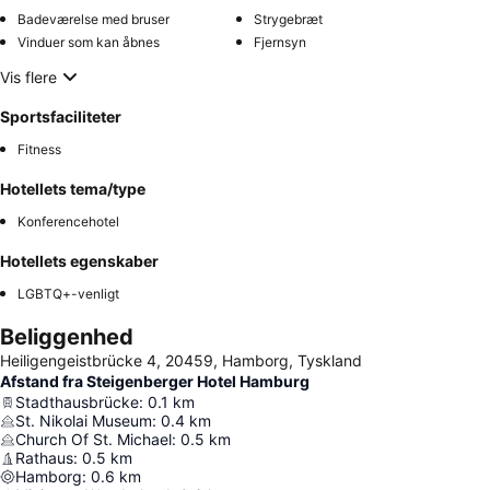
Badeværelse med bruser
Strygebræt
Vinduer som kan åbnes
Fjernsyn
Vis flere
Sportsfaciliteter
Fitness
Hotellets tema/type
Konferencehotel
Hotellets egenskaber
LGBTQ+-venligt
Beliggenhed
Heiligengeistbrücke 4, 20459, Hamborg, Tyskland
Afstand fra Steigenberger Hotel Hamburg
Stadthausbrücke
:
0.1
km
St. Nikolai Museum
:
0.4
km
Church Of St. Michael
:
0.5
km
Rathaus
:
0.5
km
Hamborg
:
0.6
km