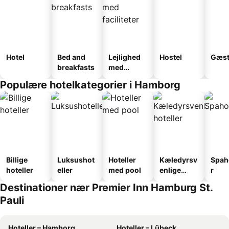
Hotel
Bed and
Lejlighed
Hostel
Gæst
breakfasts
med
faciliteter
Populære hotelkategorier i Hamborg
Billige
Luksushot
Hoteller
Kæledyrsv
Spah
hoteller
eller
med pool
enlige
r
hoteller
Destinationer nær Premier Inn Hamburg St.
Pauli
Hoteller – Hamborg
Hoteller – Lübeck