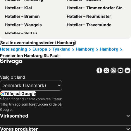
Hoteller – Kiel
Hoteller – Timmendorfer Strand
Hoteller – Bremen
Hoteller – Neumünster
Hoteller – Wangels
Hoteller – Travemünde
Hoteller – Soltau
Se alle overnatningssteder i Hamborg
Hotelsøgning
Europa
Tyskland
Hamborg
Hamborg
Premier Inn Hamburg St. Pauli
Facebook
Twitter
Insta
Yo
Vælg dit land
Tilføj på Google
Sådan finder du nemt vores resultater:
Tilføj trivago som foretrukken kilde på
Google.
Virksomhed
Vores produkter