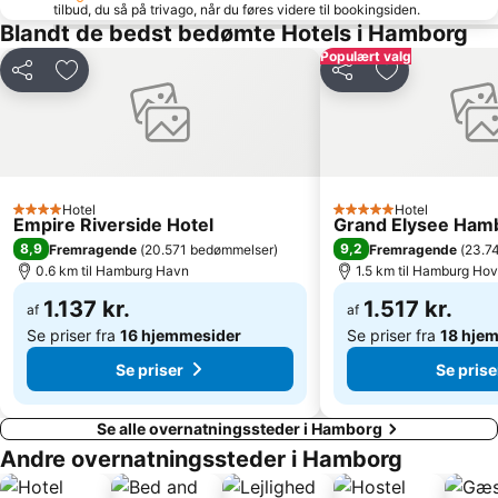
tilbud, du så på trivago, når du føres videre til bookingsiden.
Mönckebergstraße
Bergedorf
Blandt de bedst bedømte Hotels i Hamborg
Populært valg
Wild Park Lüneburger Heide
ZOB Bus-Port Hamburg
Del
Føj til favoritter
Del
Føj til favorit
Schnelsen
Shopping Schanzenviertel
St Pauli Landungsbrücken
Ottensen
Rotherbaum
Hamborg statsopera
Wandsbek
Eppendorf
Hotel
Hotel
4 Stjerner
5 Stjerner
HolstenTherme
Hamburger Dom
Empire Riverside Hotel
Grand Elysee Ham
8,9
9,2
Fremragende
(
20.571 bedømmelser
)
Fremragende
(
23.7
Automaten-Spielbank Steindamm
Victoria Stadion
0.6 km til Hamburg Havn
1.5 km til Hamburg Ho
Stellingen
Altona-Nord
1.137 kr.
1.517 kr.
af
af
Se priser fra
16 hjemmesider
Se priser fra
18 hje
Se priser
Se prise
Se alle overnatningssteder i Hamborg
Andre overnatningssteder i Hamborg