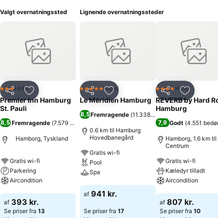
Valgt overnatningssted
Lignende overnatningssteder
Hotel
Hotel
Hotel
3 Stjerner
5 Stjerner
4 Stjerner
Del
Føj til favoritter
Del
Føj til favoritter
Del
Føj til fa
Premier Inn Hamburg
Le Méridien Hamburg
REVERB by Hard R
St. Pauli
Hamburg
8,5
Fremragende
(
11.338 bedømmelser
)
8,5
7,9
Fremragende
(
7.579 bedømmelser
)
Godt
(
4.551 bedø
0.6 km til Hamburg
Hovedbanegård
Hamborg, Tyskland
Hamborg, 1.6 km til
Centrum
Gratis wi-fi
Gratis wi-fi
Gratis wi-fi
Pool
Parkering
Kæledyr tilladt
Spa
Aircondition
Aircondition
Se priser
941 kr.
af
Se priser
Se priser
393 kr.
807 kr.
af
af
Se priser fra
13
Se priser fra
17
Se priser fra
10