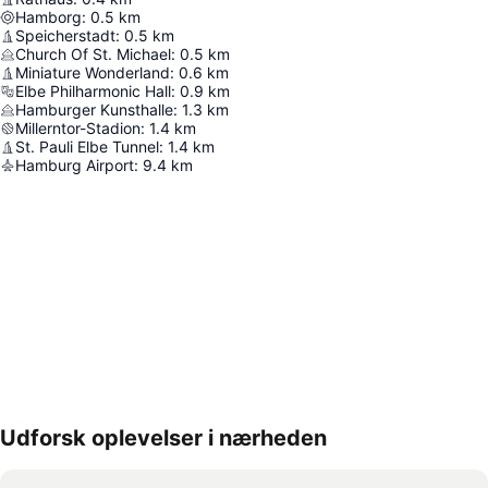
Hamborg
:
0.5
km
Speicherstadt
:
0.5
km
Church Of St. Michael
:
0.5
km
Miniature Wonderland
:
0.6
km
Elbe Philharmonic Hall
:
0.9
km
Hamburger Kunsthalle
:
1.3
km
Millerntor-Stadion
:
1.4
km
St. Pauli Elbe Tunnel
:
1.4
km
Hamburg Airport
:
9.4
km
Udforsk oplevelser i nærheden
Udvid kort