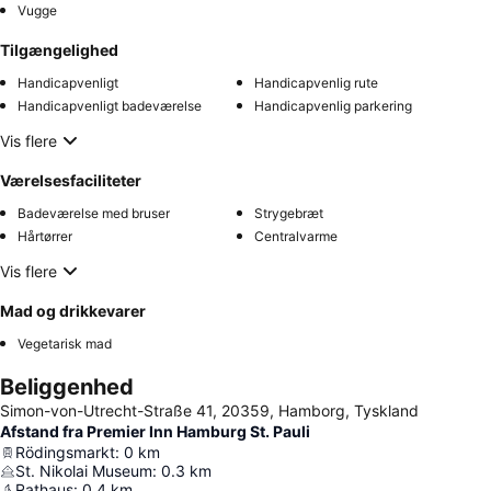
Vugge
Tilgængelighed
Handicapvenligt
Handicapvenlig rute
Handicapvenligt badeværelse
Handicapvenlig parkering
Vis flere
Værelsesfaciliteter
Badeværelse med bruser
Strygebræt
Hårtørrer
Centralvarme
Vis flere
Mad og drikkevarer
Vegetarisk mad
Beliggenhed
Simon-von-Utrecht-Straße 41, 20359, Hamborg, Tyskland
Afstand fra Premier Inn Hamburg St. Pauli
Rödingsmarkt
:
0
km
St. Nikolai Museum
:
0.3
km
Rathaus
:
0.4
km