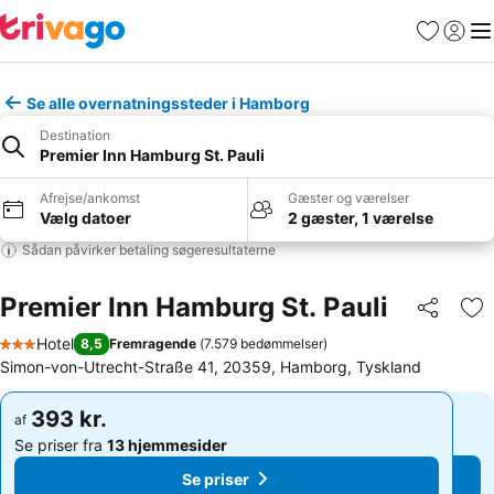
Favoritter
Log ind
Me
Se alle overnatningssteder i Hamborg
Destination
Premier Inn Hamburg St. Pauli
Afrejse/ankomst
Gæster og værelser
Vælg datoer
2 gæster, 1 værelse
Sådan påvirker betaling søgeresultaterne
Premier Inn Hamburg St. Pauli
Del
Føj
Hotel
8,5
Fremragende
(
7.579 bedømmelser
)
3 Stjerner
Simon-von-Utrecht-Straße 41, 20359, Hamborg, Tyskland
393 kr.
393 kr.
af
af
Se priser fra
13 hjemmesider
Se priser fra
13 hjemmesider
Se priser
Se priser