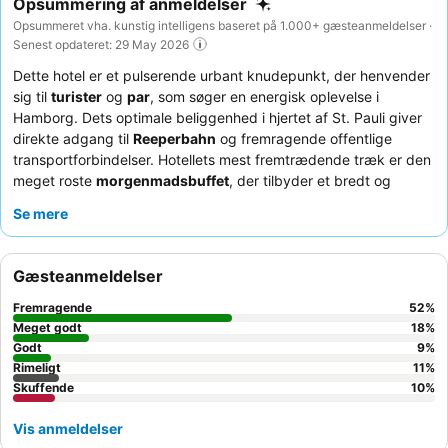
Opsummering af anmeldelser
Opsummeret vha. kunstig intelligens baseret på 1.000+ gæsteanmeldelser ·
Senest opdateret: 29 May 2026
Dette hotel er et pulserende urbant knudepunkt, der henvender
sig til
turister
og
par
, som søger en energisk oplevelse i
Hamborg. Dets optimale beliggenhed i hjertet af St. Pauli giver
direkte adgang til
Reeperbahn
og fremragende offentlige
transportforbindelser. Hotellets mest fremtrædende træk er den
meget roste
morgenmadsbuffet
, der tilbyder et bredt og
varieret udvalg til at starte dagen rigtigt. Gæsterne fremhæver
Se mere
konsekvent personalets imødekommende og usædvanligt
hjælpsomme væremåde, hvilket sikrer et behageligt ophold. For
dem, der prioriterer en fredelig nattesøvn, anbefales det at
Gæsteanmeldelser
anmode om et værelse mod haven på grund af den effektive
lydisolering.
Fremragende
52
%
Meget godt
18
%
Godt
9
%
Rimeligt
11
%
Skuffende
10
%
Vis anmeldelser