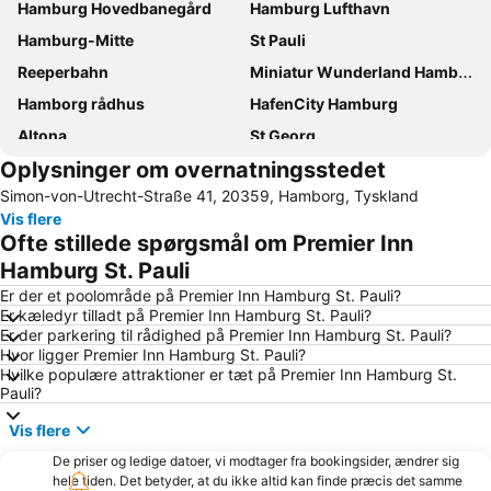
Hamburg Hovedbanegård
Hamburg Lufthavn
Hamburg-Mitte
St Pauli
Reeperbahn
Miniatur Wunderland Hamburg
Hamborg rådhus
HafenCity Hamburg
Altona
St Georg
Oplysninger om overnatningsstedet
Neustadt
Hamburg Messe
Simon-von-Utrecht-Straße 41, 20359, Hamborg, Tyskland
Hamburg-Altstadt
Sternschanze
Vis flere
Barclaycard Arena
Hamburg Havn
Ofte stillede spørgsmål om Premier Inn
Alster Hamburg
Hamburg-Nord
Hamburg St. Pauli
Altona-Altstadt
Hagenbeck Zoo
Er der et poolområde på Premier Inn Hamburg St. Pauli?
Er kæledyr tilladt på Premier Inn Hamburg St. Pauli?
Billstedt Center
CCH Hamburg kongresscenter
Er der parkering til rådighed på Premier Inn Hamburg St. Pauli?
Hvor ligger Premier Inn Hamburg St. Pauli?
Blankenese
Lüneburg Town Hall
Hvilke populære attraktioner er tæt på Premier Inn Hamburg St.
Elbphilharmonie
Speicherstadt
Pauli?
Santa Pauli
Altonaer Volkspark
Vis flere
Imtech Arena
Hauptbahnhof Süd Metro Station
De priser og ledige datoer, vi modtager fra bookingsider, ændrer sig
hele tiden. Det betyder, at du ikke altid kan finde præcis det samme
Hamburg Marathon
Volksbank Arena Hamburg