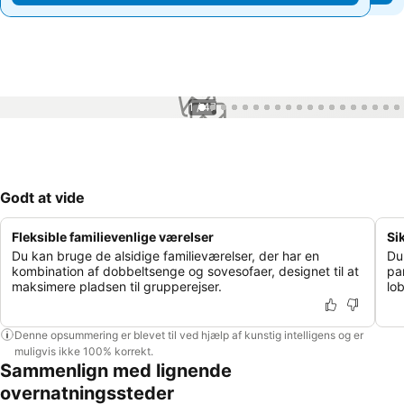
1 / 47
Godt at vide
Fleksible familievenlige værelser
Si
Du kan bruge de alsidige familieværelser, der har en
Du
kombination af dobbeltsenge og sovesofaer, designet til at
pa
maksimere pladsen til grupperejser.
lob
Denne opsummering er blevet til ved hjælp af kunstig intelligens og er
muligvis ikke 100% korrekt.
Sammenlign med lignende
overnatningssteder