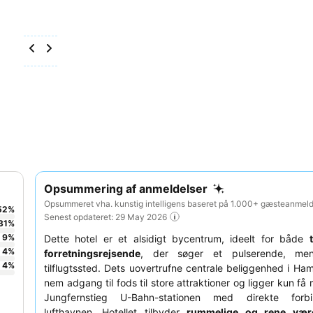
Opsummering af anmeldelser
Opsummeret vha. kunstig intelligens baseret på 1.000+ gæsteanmelde
52
%
Senest opdateret: 29 May 2026
31
%
9
%
Dette hotel er et alsidigt bycentrum, ideelt for både
4
%
forretningsrejsende
, der søger et pulserende, men 
4
%
tilflugtssted. Dets uovertrufne centrale beliggenhed i Ha
nem adgang til fods til store attraktioner og ligger kun få 
Jungfernstieg U-Bahn-stationen med direkte forbi
lufthavnen. Hotellet tilbyder
rummelige og rene være