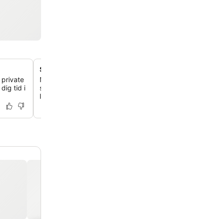
Signaturcocktails i Bricks Bar
 private
Nyd ekspertblandede drinks ved den kobberbeklædte b
dig tid i
sine livlige 'Evenings at Renaissance'-arrangementer og
lounge i biblioteksstil.