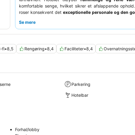
komfortable senge, hvilket sikrer et afslappende ophol
roser konsekvent det
exceptionelle personale og den go
samt den omfattende og varierede morgenmadsbuffet. F
Se mere
rolig oplevelse bør gæster anmode om et værelse mod
gårdhave.
-fi
•
8,5
Rengøring
•
8,4
Faciliteter
•
8,4
Overnatningsst
lserne
Parkering
Hotelbar
Forhal/lobby