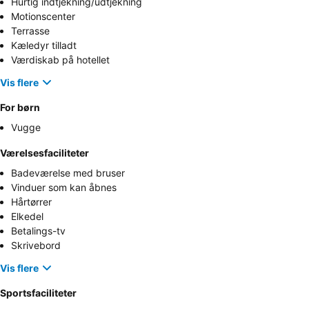
Hurtig indtjekning/udtjekning
Motionscenter
Terrasse
Kæledyr tilladt
Værdiskab på hotellet
Vis flere
For børn
Vugge
Værelsesfaciliteter
Badeværelse med bruser
Vinduer som kan åbnes
Hårtørrer
Elkedel
Betalings-tv
Skrivebord
Vis flere
Sportsfaciliteter