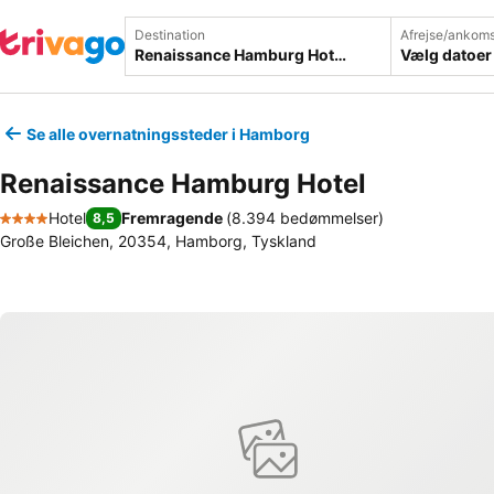
Destination
Afrejse/ankoms
Vælg datoer
Se alle overnatningssteder i Hamborg
Renaissance Hamburg Hotel
Hotel
Fremragende
(
8.394 bedømmelser
)
8,5
4 Stjerner
Große Bleichen, 20354, Hamborg, Tyskland