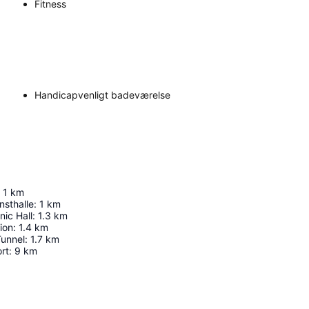
Fitness
Handicapvenligt badeværelse
1
km
sthalle
:
1
km
nic Hall
:
1.3
km
ion
:
1.4
km
Tunnel
:
1.7
km
rt
:
9
km