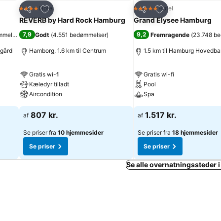
Føj til favoritter
Føj til favoritter
Hotel
Hotel
4 Stjerner
5 Stjerner
Del
Del
REVERB by Hard Rock Hamburg
Grand Elysee Hamburg
7,9
9,2
mmelser
)
Godt
(
4.551 bedømmelser
)
Fremragende
(
23.748 b
egård
Hamborg, 1.6 km til Centrum
1.5 km til Hamburg Hovedb
Gratis wi-fi
Gratis wi-fi
Kæledyr tilladt
Pool
Aircondition
Spa
807 kr.
1.517 kr.
af
af
Se priser fra
10 hjemmesider
Se priser fra
18 hjemmesider
Se priser
Se priser
Se alle overnatningssteder