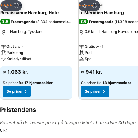
Føj til favoritter
Føj til favoritter
Hotel
Hotel
4 Stjerner
5 Stjerner
Del
Del
Renaissance Hamburg Hotel
Le Méridien Hamburg
8,5
8,5
Fremragende
(
8.394 bedømmelser
)
Fremragende
(
11.338 bedø
Hamborg, Tyskland
0.6 km til Hamburg Hovedban
Gratis wi-fi
Gratis wi-fi
Parkering
Pool
Kæledyr tilladt
Spa
1.063 kr.
941 kr.
af
af
Se priser fra
17 hjemmesider
Se priser fra
18 hjemmesider
Se priser
Se priser
Pristendens
Baseret på de laveste priser på trivago i løbet af de sidste 30 dage
0 kr.