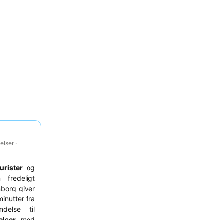
lser ·
turister
og
fredeligt
mborg giver
minutter fra
ndelse til
lser
med