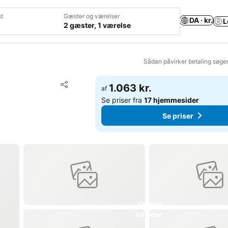
t
Gæster og værelser
DA · kr.
L
2 gæster, 1 værelse
Sådan påvirker betaling søge
Føj til favoritter
1.063 kr.
af
Del
Se priser fra
17 hjemmesider
Se priser