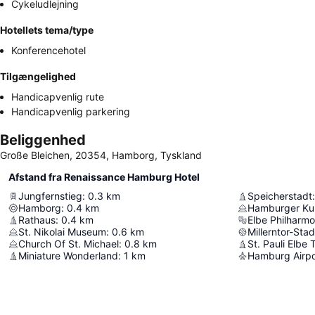
Cykeludlejning
Hotellets tema/type
Konferencehotel
Tilgængelighed
Handicapvenlig rute
Handicapvenlig parkering
Beliggenhed
Große Bleichen, 20354, Hamborg, Tyskland
Afstand fra Renaissance Hamburg Hotel
Jungfernstieg
:
0.3
km
Speicherstadt
:
Hamborg
:
0.4
km
Hamburger Kun
Rathaus
:
0.4
km
Elbe Philharmo
St. Nikolai Museum
:
0.6
km
Millerntor-Stad
Church Of St. Michael
:
0.8
km
St. Pauli Elbe 
Miniature Wonderland
:
1
km
Hamburg Airpo