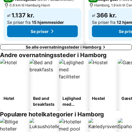
Automaten-Spielbank Steindamm
Victoria Stadion
0.6 km til Hamburg Havn
Hamborg, 1.9 km til Ce
Stellingen
Altona-Nord
1.137 kr.
366 kr.
af
af
Se priser fra
15 hjemmesider
Se priser fra
12 hje
Se priser
Se pri
Se alle overnatningssteder i Hamborg
Andre overnatningssteder i Hamborg
Hotel
Bed and
Lejlighed
Hostel
Gæst
breakfasts
med
faciliteter
Populære hotelkategorier i Hamborg