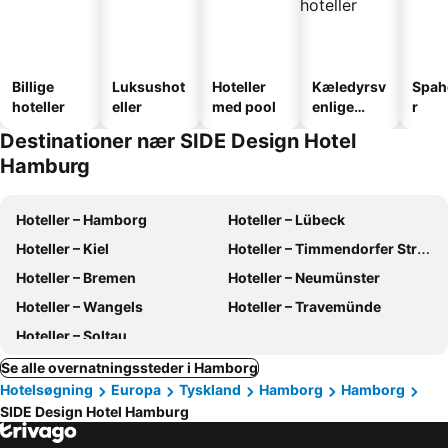
Billige
Luksushot
Hoteller
Kæledyrsv
Spah
hoteller
eller
med pool
enlige
r
hoteller
Destinationer nær SIDE Design Hotel
Hamburg
Hoteller – Hamborg
Hoteller – Lübeck
Hoteller – Kiel
Hoteller – Timmendorfer Strand
Hoteller – Bremen
Hoteller – Neumünster
Hoteller – Wangels
Hoteller – Travemünde
Hoteller – Soltau
Se alle overnatningssteder i Hamborg
Hotelsøgning
Europa
Tyskland
Hamborg
Hamborg
SIDE Design Hotel Hamburg