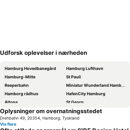
Udforsk oplevelser i nærheden
Udvid kort
Hamburg Hovedbanegård
Hamburg Lufthavn
Hamburg-Mitte
St Pauli
Reeperbahn
Miniatur Wunderland Hamburg
Hamborg rådhus
HafenCity Hamburg
Altona
St Georg
Oplysninger om overnatningsstedet
Neustadt
Hamburg Messe
Drehbahn 49, 20354, Hamborg, Tyskland
Hamburg-Altstadt
Sternschanze
Vis flere
Barclaycard Arena
Hamburg Havn