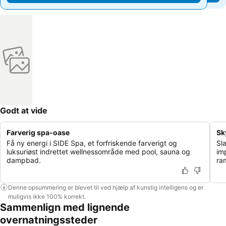
Godt at vide
Farverig spa-oase
Sk
Få ny energi i SIDE Spa, et forfriskende farverigt og
Sl
luksuriøst indrettet wellnessområde med pool, sauna og
im
dampbad.
ra
Denne opsummering er blevet til ved hjælp af kunstig intelligens og er
muligvis ikke 100% korrekt.
Sammenlign med lignende
overnatningssteder