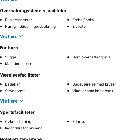
Overnatningsstedets faciliteter
Businesscenter
Forhal/lobby
Hurtig indtjekning/udtjekning
Elevator
Vis flere
For børn
Vugge
Børn overnatter gratis
Måltider til børn
Værelsesfaciliteter
Badekar
Badeværelse med bruser
Strygebræt
Vinduer som kan åbnes
Vis flere
Sportsfaciliteter
Cykeludlejning
Fitness
Indendørs tennisbane
Hotellets tema/type