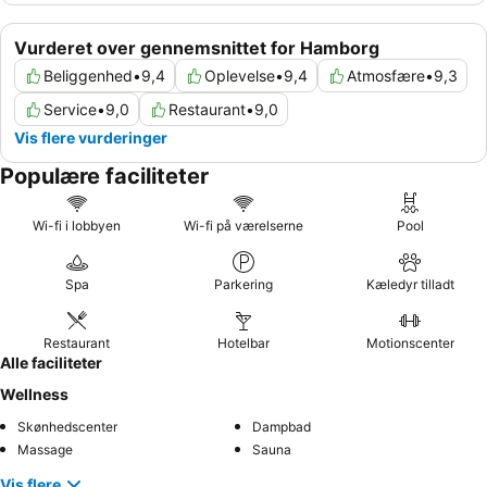
Vurderet over gennemsnittet for Hamborg
Beliggenhed
•
9,4
Oplevelse
•
9,4
Atmosfære
•
9,3
Service
•
9,0
Restaurant
•
9,0
Vis flere vurderinger
Populære faciliteter
Wi-fi i lobbyen
Wi-fi på værelserne
Pool
Spa
Parkering
Kæledyr tilladt
Restaurant
Hotelbar
Motionscenter
Alle faciliteter
Wellness
Skønhedscenter
Dampbad
Massage
Sauna
Vis flere