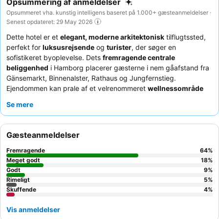
Opsummering af anmeldelser
Opsummeret vha. kunstig intelligens baseret på 1.000+ gæsteanmeldelser ·
Senest opdateret: 29 May 2026
Dette hotel er et
elegant, moderne arkitektonisk
tilflugtssted,
perfekt for
luksusrejsende
og
turister
, der søger en
sofistikeret byoplevelse. Dets
fremragende centrale
beliggenhed
i Hamborg placerer gæsterne i nem gåafstand fra
Gänsemarkt, Binnenalster, Rathaus og Jungfernstieg.
Ejendommen kan prale af et velrenommeret
wellnessområde
med pool, sauna og dampbad, der tilbyder en afslappende
Se mere
flugt. Gæsterne roser konsekvent det
venlige og professionelle
personale
og den enestående
morgenmadsbuffet
, som
inkluderer et bredt udvalg af friske retter og æggeretter à la
Gæsteanmeldelser
carte. For et virkelig roligt ophold bør gæster anmode om et
værelse med udsigt til haven.
Fremragende
64
%
Meget godt
18
%
Godt
9
%
Rimeligt
5
%
Skuffende
4
%
Vis anmeldelser