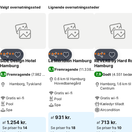
Valgt overnatningssted
Lignende overnatningssteder
Hotel
Hotel
Hotel
5 Stjerner
5 Stjerner
4 Stjerner
Del
Føj til favoritter
Del
Føj til favoritter
Del
Føj til fa
SIDE Design Hotel
Le Méridien Hamburg
REVERB by Hard R
Hamburg
Hamburg
8,5
Fremragende
(
11.338 bedømmelser
)
8,9
7,9
Fremragende
(
7.982 bedømmelser
)
Godt
(
4.551 bedø
0.6 km til Hamburg
Hovedbanegård
Hamborg, Tyskland
Hamborg, 1.6 km til
Centrum
Gratis wi-fi
Gratis wi-fi
Gratis wi-fi
Pool
Pool
Kæledyr tilladt
Spa
Spa
Aircondition
931 kr.
af
1.254 kr.
713 kr.
af
af
Se priser fra
14
Se priser fra
18
Se priser fra
10