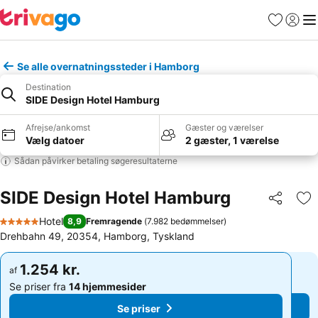
Favoritter
Log ind
Me
Se alle overnatningssteder i Hamborg
Destination
SIDE Design Hotel Hamburg
Afrejse/ankomst
Gæster og værelser
Vælg datoer
2 gæster, 1 værelse
Sådan påvirker betaling søgeresultaterne
SIDE Design Hotel Hamburg
Del
Føj
Hotel
8,9
Fremragende
(
7.982 bedømmelser
)
5 Stjerner
Drehbahn 49, 20354, Hamborg, Tyskland
1.254 kr.
1.254 kr.
af
af
Se priser fra
14 hjemmesider
Se priser fra
14 hjemmesider
Se priser
Se priser