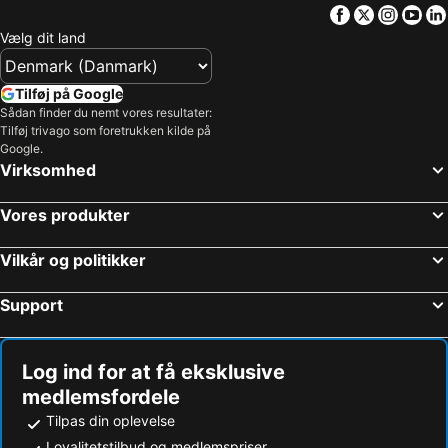
Facebook
Twitter
Insta
Yo
Vælg dit land
Tilføj på Google
Sådan finder du nemt vores resultater:
Tilføj trivago som foretrukken kilde på
Google.
Virksomhed
Vores produkter
Vilkår og politikker
Support
Log ind for at få eksklusive
medlemsfordele
Tilpas din oplevelse
Loyalitetstilbud og medlemspriser