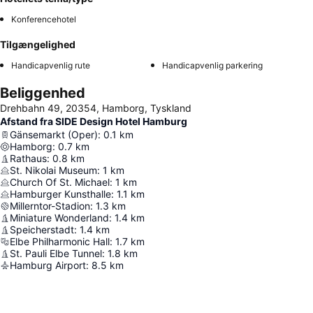
Konferencehotel
Tilgængelighed
Handicapvenlig rute
Handicapvenlig parkering
Beliggenhed
Drehbahn 49, 20354, Hamborg, Tyskland
Afstand fra SIDE Design Hotel Hamburg
Gänsemarkt (Oper)
:
0.1
km
Hamborg
:
0.7
km
Rathaus
:
0.8
km
St. Nikolai Museum
:
1
km
Church Of St. Michael
:
1
km
Hamburger Kunsthalle
:
1.1
km
Millerntor-Stadion
:
1.3
km
Miniature Wonderland
:
1.4
km
Speicherstadt
:
1.4
km
Elbe Philharmonic Hall
:
1.7
km
St. Pauli Elbe Tunnel
:
1.8
km
Hamburg Airport
:
8.5
km