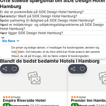
Ofte stillede spørgsmål om SIDE Design Hotel
Alster Hamburg
Hamburg-Nord
Hamburg
Altona-Altstadt
Hagenbeck Zoo
Er der et poolområde på SIDE Design Hotel Hamburg?
Er kæledyr tilladt på SIDE Design Hotel Hamburg?
Billstedt Center
CCH Hamburg kongresscenter
Er der parkering til rådighed på SIDE Design Hotel Hamburg?
Hvad er indtjeknings- og udtjekningstidspunkterne på SIDE Design
Blankenese
Lüneburg Town Hall
Hotel Hamburg?
Speicherstadt
Elbphilharmonie
Hvor ligger SIDE Design Hotel Hamburg?
Santa Pauli
Altonaer Volkspark
Vis flere
Imtech Arena
Hauptbahnhof Süd Metro Station
De priser og ledige datoer, vi modtager fra bookingsider, ændrer sig
hele tiden. Det betyder, at du ikke altid kan finde præcis det samme
Hamburg Marathon
Volksbank Arena Hamburg
tilbud, du så på trivago, når du føres videre til bookingsiden.
Mönckebergstraße
Bergedorf
Blandt de bedst bedømte Hotels i Hamborg
Wild Park Lüneburger Heide
ZOB Bus-Port Hamburg
Del
Føj til favoritter
Del
Føj til favorit
Schnelsen
Shopping Schanzenviertel
St Pauli Landungsbrücken
Ottensen
Rotherbaum
Hamborg statsopera
Wandsbek
Eppendorf
Hotel
Hotel
4 Stjerner
3 Stjerner
Empire Riverside Hotel
Premier Inn Hambur
HolstenTherme
Hamburger Dom
8,9
8,3
Fremragende
(
20.571 bedømmelser
)
Meget godt
(
7.546 