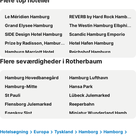
Flere top hoteller
Le Méridien Hamburg
REVERB by Hard Rock Hamburg
Grand Elysee Hamburg
The Westin Hamburg Elbphilharmonie
SIDE Design Hotel Hamburg
Scandic Hamburg Emporio
Prize by Radisson, Hamburg-City
Hotel Hafen Hamburg
Hamburg Marriott Hotel
Reichshof Hamburg
Flere seværdigheder i Rotherbaum
Premier Inn Hamburg City Zentrum
Innside by Meliá Hamburg Hafen
Crowne Plaza Hamburg - City Alster By Ihg
Renaissance Hamburg Hotel
Hamburg Hovedbanegård
Hamburg Lufthavn
ibis Hamburg City
Novotel Hamburg City Alster
Hamburg-Mitte
Hansa Park
Holiday Inn Hamburg - Hafencity By Ihg
HYPERION Hotel Hamburg
St Pauli
Lübeck Julemarked
Barceló Hamburg
Courtyard by Marriott Hamburg City
Flensborg Julemarked
Reeperbahn
Radisson Blu Hotel, Hamburg
Hampton by Hilton Hamburg City Centre
Egeskov Slot
Miniatur Wunderland Hamburg
Premier Inn Hamburg City Alster
The Cloud One Hamburg-Kontorhaus
Kiel Julemarked
Hidepark Forlystelsespark
Prize by Radisson, Hamburg-St. Pauli
Hotel Hamburg Stadtzentrum
Hamborg rådhus
HafenCity Hamburg
Novotel Hamburg Central Station
Steigenberger Hotel Hamburg
Hotelsøgning
Europa
Tyskland
Hamborg
Hamborg