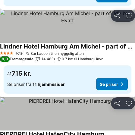
Del
Føj
Lindner Hotel Hamburg Am Michel - part of JdV by Hyatt
Se priser
Hotel
Bar Lacoon til en hyggelig aften
Se priser
4 Stjerner
9,0
Fremragende
14.483
0.7 km til Hamburg Havn
715 kr.
Af
Se priser fra
11 hjemmesider
Se priser
Del
Føj
PIERDREI Hotel HafenCity Hamburg