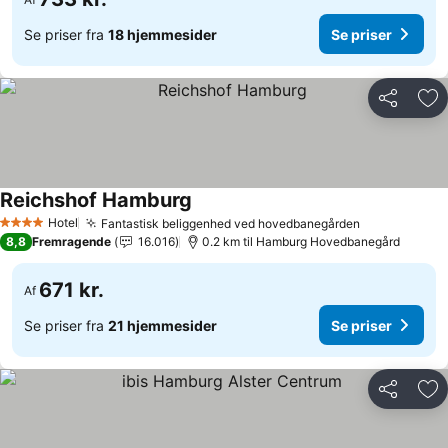
Se priser fra
18 hjemmesider
Se priser
Del
Føj
Reichshof Hamburg
Se priser
Hotel
Fantastisk beliggenhed ved hovedbanegården
Se priser
4 Stjerner
8,8
Fremragende
16.016
0.2 km til Hamburg Hovedbanegård
671 kr.
Af
Se priser fra
21 hjemmesider
Se priser
Del
Føj