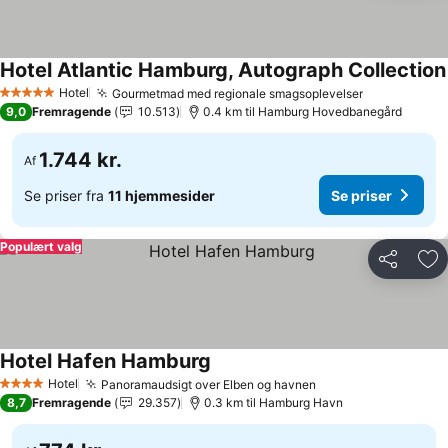
Hotel Atlantic Hamburg, Autograph Collection
Hotel
Gourmetmad med regionale smagsoplevelser
Se priser
5 Stjerner
9,0
Fremragende
10.513
0.4 km til Hamburg Hovedbanegård
1.744 kr.
Af
Se priser fra
11 hjemmesider
Se priser
Populært valg
Del
Føj
Hotel Hafen Hamburg
Se priser
Hotel
Panoramaudsigt over Elben og havnen
Se priser
4 Stjerner
8,7
Fremragende
29.357
0.3 km til Hamburg Havn