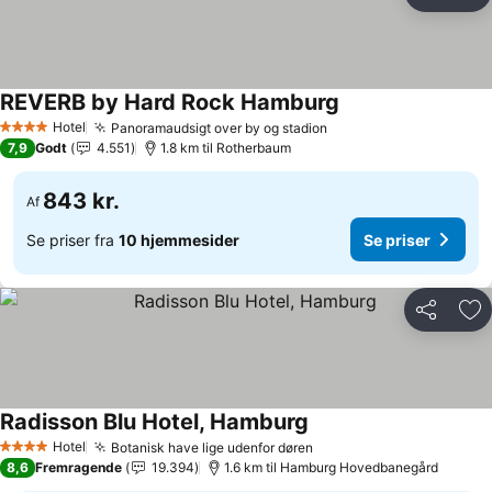
Del
Føj
REVERB by Hard Rock Hamburg
Se priser
Hotel
Panoramaudsigt over by og stadion
Se priser
4 Stjerner
7,9
Godt
4.551
1.8 km til Rotherbaum
843 kr.
Af
Se priser fra
10 hjemmesider
Se priser
Del
Føj
Radisson Blu Hotel, Hamburg
Se priser
Hotel
Botanisk have lige udenfor døren
Se priser
4 Stjerner
8,6
Fremragende
19.394
1.6 km til Hamburg Hovedbanegård