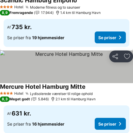
Scandic Hamburg Emporio
Se priser
Hotel
Moderne fitness og to saunaer
Se priser
4 Stjerner
8,9
Fremragende
17.944
1.4 km til Hamburg Havn
735 kr.
Af
Se priser fra
19 hjemmesider
Se priser
Del
Føj
Mercure Hotel Hamburg Mitte
Se priser
Hotel
Lydisolerede værelser til rolige ophold
Se priser
4 Stjerner
8,3
Meget godt
5.846
2.1 km til Hamburg Havn
631 kr.
Af
Se priser fra
16 hjemmesider
Se priser