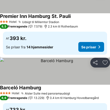
Premier Inn Hamburg St. Pauli
Se priser
Hotel
Udsigt til Millerntor Stadion
Se priser
3 Stjerner
8,5
Fremragende
7.579
2.3 km til Rotherbaum
393 kr.
Af
Se priser fra
14 hjemmesider
Se priser
Del
Føj
Barceló Hamburg
Se priser
Hotel
Alster Suite med panoramaudsigt
Se priser
4 Stjerner
8,6
Fremragende
13.229
0.4 km til Hamburg Hovedbanegård
733 kr.
Af