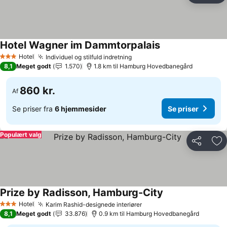
Hotel Wagner im Dammtorpalais
Se priser
Hotel
Individuel og stilfuld indretning
Se priser
3 Stjerner
8,1
Meget godt
1.570
1.8 km til Hamburg Hovedbanegård
860 kr.
Af
Se priser fra
6 hjemmesider
Se priser
Populært valg
Del
Føj
Prize by Radisson, Hamburg-City
Se priser
Hotel
Karim Rashid-designede interiører
Se priser
3 Stjerner
8,1
Meget godt
33.876
0.9 km til Hamburg Hovedbanegård