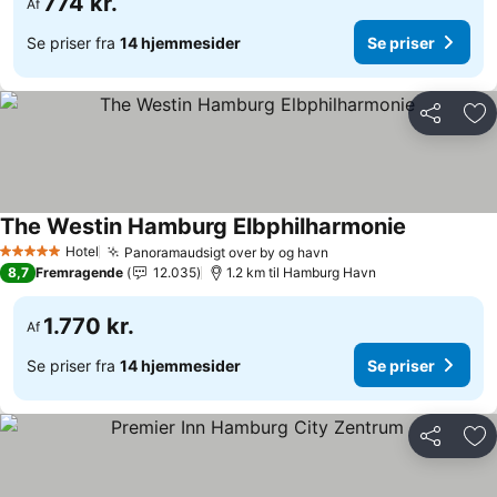
774 kr.
Af
Se priser fra
14 hjemmesider
Se priser
Del
Føj
The Westin Hamburg Elbphilharmonie
Se priser
Hotel
Panoramaudsigt over by og havn
Se priser
5 Stjerner
8,7
Fremragende
12.035
1.2 km til Hamburg Havn
1.770 kr.
Af
Se priser fra
14 hjemmesider
Se priser
Del
Føj