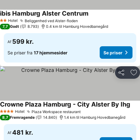
ibis Hamburg Alster Centrum
Se priser
Hotel
Beliggenhed ved Alster-floden
Se priser
2 Stjerner
7,7
Godt
8.793
0.4 km til Hamburg Hovedbanegård
599 kr.
Af
Se priser fra
17 hjemmesider
Se priser
Del
Føj
Crowne Plaza Hamburg - City Alster By Ihg
Se p
Hotel
Plaza Workspace restaurant
Se priser
4 Stjerner
8,7
Fremragende
14.840
1.4 km til Hamburg Hovedbanegård
481 kr.
Af