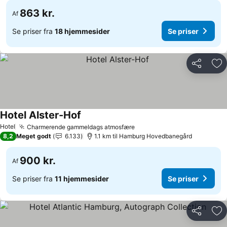
863 kr.
Af
Se priser fra
18 hjemmesider
Se priser
Del
Føj
Hotel Alster-Hof
Se priser
Hotel
Charmerende gammeldags atmosfære
Se priser
8,2
Meget godt
6.133
1.1 km til Hamburg Hovedbanegård
900 kr.
Af
Se priser fra
11 hjemmesider
Se priser
Del
Føj