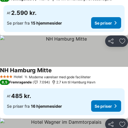
2.590 kr.
Af
Se priser fra
15 hjemmesider
Se priser
Del
Føj
NH Hamburg Mitte
Se priser
Hotel
Moderne værelser med gode faciliteter
Se priser
4 Stjerner
8,5
Fremragende
7.094
2.7 km til Hamburg Havn
485 kr.
Af
Se priser fra
16 hjemmesider
Se priser
Del
Føj