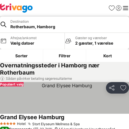
Favoritter
Log ind
Me
Destination
Rotherbaum, Hamborg
Afrejse/ankomst
Gæster og værelser
Vælg datoer
2 gæster, 1 værelse
Sorter
Filtrer
Kort
Overnatningssteder i Hamborg nær
Rotherbaum
Sådan påvirker betaling søgeresultaterne
Populært valg
Del
Føj
Grand Elysee Hamburg
Se priser
Hotel
Stort Elyseum Wellness & Spa
Se priser
5 Stjerner