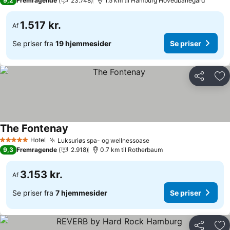
9,2
Fremragende
23.748
1.5 km til Hamburg Hovedbanegård
1.517 kr.
Af
Se priser fra
19 hjemmesider
Se priser
Del
Føj
The Fontenay
Se priser
Hotel
Luksuriøs spa- og wellnessoase
Se priser
5 Stjerner
9,3
Fremragende
2.918
0.7 km til Rotherbaum
3.153 kr.
Af
Se priser fra
7 hjemmesider
Se priser