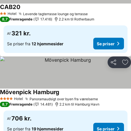
CAB20
Se priser
Hotel
Levende tagterrasse lounge og terrasse
Se priser
2 Stjerner
8,7
Fremragende
17.416
2.2 km til Rotherbaum
321 kr.
Af
Se priser fra
12 hjemmesider
Se priser
Del
Føj
Mövenpick Hamburg
Se priser
Hotel
Panoramaudsigt over byen fra værelserne
Se priser
4 Stjerner
8,7
Fremragende
14.481
2.2 km til Hamburg Havn
706 kr.
Af
Se priser fra
19 hjemmesider
Se priser