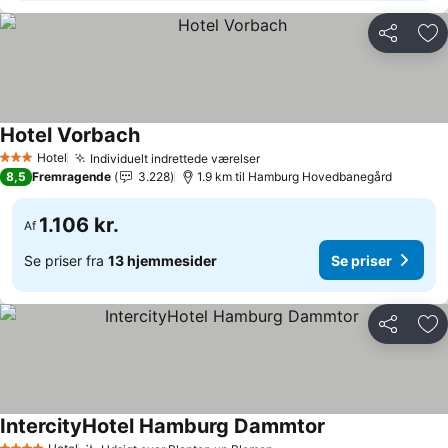
Del
Føj
Hotel Vorbach
Se priser
Hotel
Individuelt indrettede værelser
Se priser
3 Stjerner
8,5
Fremragende
3.228
1.9 km til Hamburg Hovedbanegård
1.106 kr.
Af
Se priser fra
13 hjemmesider
Se priser
Del
Føj
IntercityHotel Hamburg Dammtor
Se priser