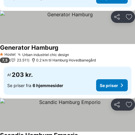
Del
Føj
Generator Hamburg
Se priser
Hostel
Urban industriel chic design
Se priser
1 Stjerner
7,3
23.511
0.2 km til Hamburg Hovedbanegård
203 kr.
Af
Se priser fra
6 hjemmesider
Se priser
Del
Føj