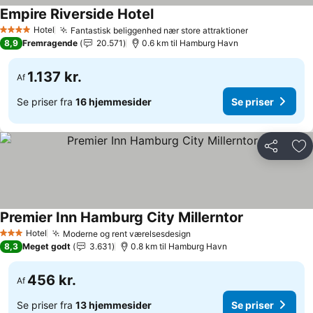
Empire Riverside Hotel
Se priser
Hotel
Fantastisk beliggenhed nær store attraktioner
Se priser
4 Stjerner
8,9
Fremragende
20.571
0.6 km til Hamburg Havn
1.137 kr.
Af
Se priser fra
16 hjemmesider
Se priser
Del
Føj
Premier Inn Hamburg City Millerntor
Se priser
Hotel
Moderne og rent værelsesdesign
Se priser
3 Stjerner
8,3
Meget godt
3.631
0.8 km til Hamburg Havn
456 kr.
Af
Se priser fra
13 hjemmesider
Se priser