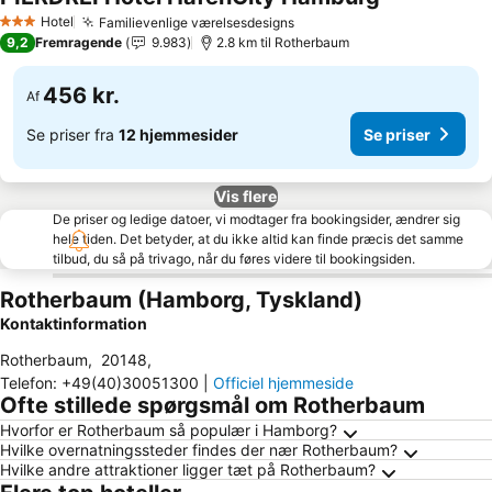
Se priser
Hotel
Familievenlige værelsesdesigns
Se priser
3 Stjerner
9,2
Fremragende
9.983
2.8 km til Rotherbaum
456 kr.
Af
Se priser fra
12 hjemmesider
Se priser
Vis flere
De priser og ledige datoer, vi modtager fra bookingsider, ændrer sig
hele tiden. Det betyder, at du ikke altid kan finde præcis det samme
tilbud, du så på trivago, når du føres videre til bookingsiden.
Rotherbaum (Hamborg, Tyskland)
Kontaktinformation
Rotherbaum
,
20148
,
Telefon
:
+49(40)30051300
|
Officiel hjemmeside
Ofte stillede spørgsmål om Rotherbaum
Hvorfor er Rotherbaum så populær i Hamborg?
Hvilke overnatningssteder findes der nær Rotherbaum?
Hvilke andre attraktioner ligger tæt på Rotherbaum?