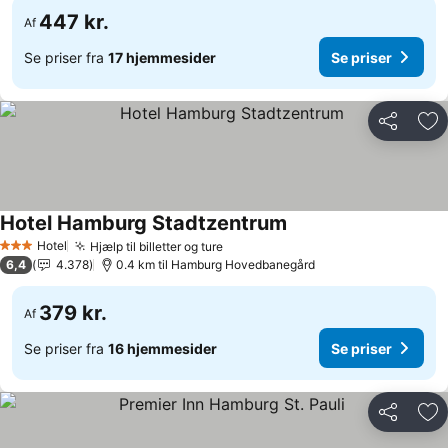
447 kr.
Af
Se priser fra
17 hjemmesider
Se priser
Del
Føj
Hotel Hamburg Stadtzentrum
Se priser
Hotel
Hjælp til billetter og ture
Se priser
3 Stjerner
6,4
4.378
0.4 km til Hamburg Hovedbanegård
379 kr.
Af
Se priser fra
16 hjemmesider
Se priser
Del
Føj