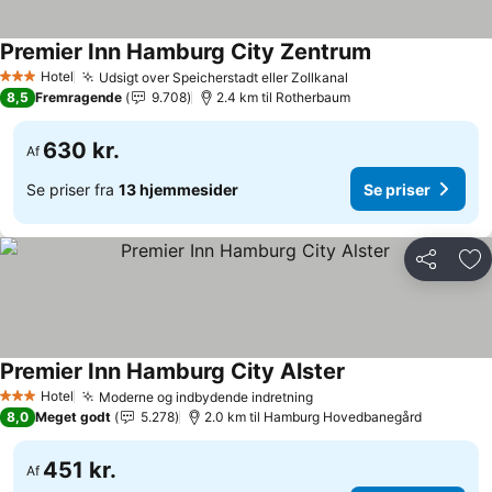
Premier Inn Hamburg City Zentrum
Se priser
Hotel
Udsigt over Speicherstadt eller Zollkanal
Se priser
3 Stjerner
8,5
Fremragende
9.708
2.4 km til Rotherbaum
630 kr.
Af
Se priser fra
13 hjemmesider
Se priser
Del
Føj
Premier Inn Hamburg City Alster
Se priser
Hotel
Moderne og indbydende indretning
Se priser
3 Stjerner
8,0
Meget godt
5.278
2.0 km til Hamburg Hovedbanegård
451 kr.
Af