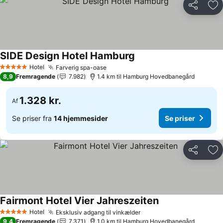
Del
Føj
SIDE Design Hotel Hamburg
Se priser
Hotel
Farverig spa-oase
Se priser
5 Stjerner
8,9
Fremragende
7.982
1.4 km til Hamburg Hovedbanegård
1.328 kr.
Af
Se priser fra
14 hjemmesider
Se priser
Del
Føj
Fairmont Hotel Vier Jahreszeiten
Se priser
Hotel
Eksklusiv adgang til vinkælder
Se priser
5 Stjerner
9,4
Fremragende
7.371
1.0 km til Hamburg Hovedbanegård