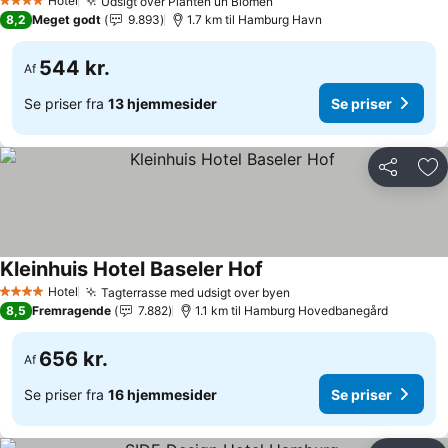
Hotel
Udsigt over Planten un Blomen
Se priser
4 Stjerner
8,2
Meget godt
9.893
1.7 km til Hamburg Havn
544 kr.
Af
Se priser fra
13 hjemmesider
Se priser
Del
Føj
Kleinhuis Hotel Baseler Hof
Se priser
Hotel
Tagterrasse med udsigt over byen
Se priser
4 Stjerner
8,5
Fremragende
7.882
1.1 km til Hamburg Hovedbanegård
656 kr.
Af
Se priser fra
16 hjemmesider
Se priser