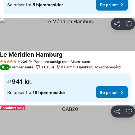
Se priser fra
8 hjemmesider
Se priser
Del
Føj
Le Méridien Hamburg
Se priser
Hotel
Panoramaudsigt over Alster-søen
Se priser
5 Stjerner
8,5
Fremragende
11.338
0.6 km til Hamburg Hovedbanegård
941 kr.
Af
Se priser fra
18 hjemmesider
Se priser
Populært valg
Del
Føj