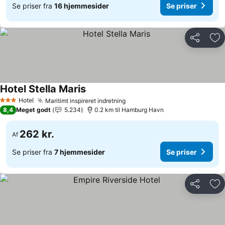
Se priser fra
16 hjemmesider
Se priser
Del
Føj
Hotel Stella Maris
Se priser
Hotel
Maritimt inspireret indretning
Se priser
3 Stjerner
8,4
Meget godt
5.234
0.2 km til Hamburg Havn
262 kr.
Af
Se priser fra
7 hjemmesider
Se priser
Del
Føj