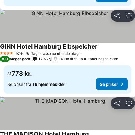
Del
Føj
GINN Hotel Hamburg Elbspeicher
Hotel
Tagterrasse på ottende etage
4 Stjerner
8,0
Meget godt
12.632
1.4 km til St Pauli Landungsbrücken
778 kr.
Af
Se priser fra
16 hjemmesider
Se priser
Del
Føj
THE MADISON Hotel Hamburg