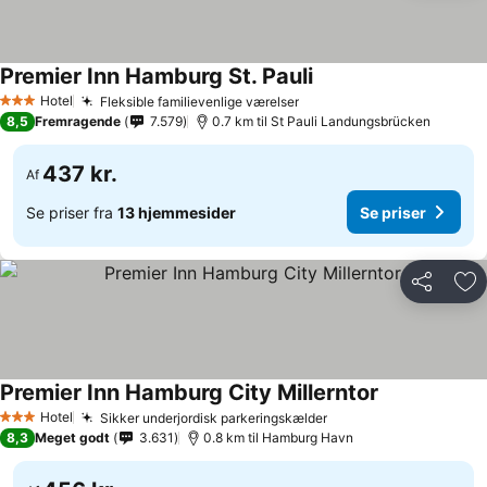
Premier Inn Hamburg St. Pauli
Hotel
Fleksible familievenlige værelser
3 Stjerner
8,5
Fremragende
7.579
0.7 km til St Pauli Landungsbrücken
437 kr.
Af
Se priser fra
13 hjemmesider
Se priser
Del
Føj
Premier Inn Hamburg City Millerntor
Hotel
Sikker underjordisk parkeringskælder
3 Stjerner
8,3
Meget godt
3.631
0.8 km til Hamburg Havn