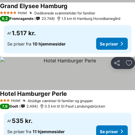
Grand Elysee Hamburg
Hotel
Dedikerede svømmetider for familier
5 Stjerner
9,2
Fremragende
23.748
1.5 km til Hamburg Hovedbanegård
1.517 kr.
Af
Se priser fra
10 hjemmesider
Se priser
Del
Føj
Hotel Hamburger Perle
Hotel
Alsidige værelser til familier og grupper
3 Stjerner
7,8
Godt
2.494
0.5 km til St Pauli Landungsbrücken
535 kr.
Af
Se priser fra
11 hjemmesider
Se priser