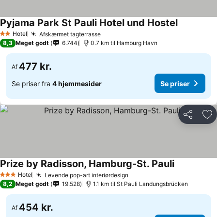
Pyjama Park St Pauli Hotel und Hostel
Hotel
Afskærmet tagterrasse
2 Stjerner
8,3
Meget godt
6.744
0.7 km til Hamburg Havn
477 kr.
Af
Se priser fra
4 hjemmesider
Se priser
Del
Føj
Prize by Radisson, Hamburg-St. Pauli
Hotel
Levende pop-art interiørdesign
3 Stjerner
8,2
Meget godt
19.528
1.1 km til St Pauli Landungsbrücken
454 kr.
Af