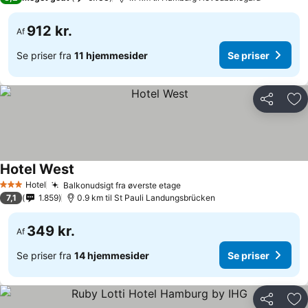
912 kr.
Af
Se priser fra
11 hjemmesider
Se priser
Del
Føj
Hotel West
Hotel
Balkonudsigt fra øverste etage
3 Stjerner
7,1
1.859
0.9 km til St Pauli Landungsbrücken
349 kr.
Af
Se priser fra
14 hjemmesider
Se priser
Del
Føj