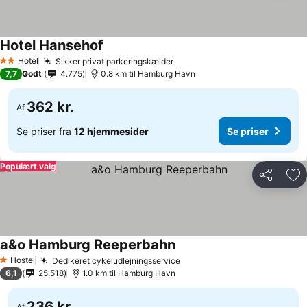
Hotel Hansehof
Hotel
Sikker privat parkeringskælder
2 Stjerner
7,7
Godt
4.775
0.8 km til Hamburg Havn
362 kr.
Af
Se priser fra
12 hjemmesider
Se priser
Populært valg
Del
Føj
a&o Hamburg Reeperbahn
Hostel
Dedikeret cykeludlejningsservice
1 Stjerner
6,1
25.518
1.0 km til Hamburg Havn
236 kr.
Af