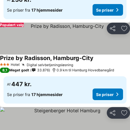
Se priser fra
17 hjemmesider
Se priser
Populært valg
Del
Føj
Prize by Radisson, Hamburg-City
Hotel
Digital selvbetjeningsløsning
3 Stjerner
8,1
Meget godt
33.876
0.9 km til Hamburg Hovedbanegård
447 kr.
Af
Se priser fra
17 hjemmesider
Se priser
Del
Føj