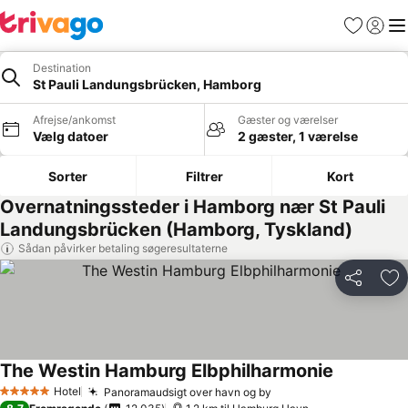
Favoritter
Log ind
Me
Destination
St Pauli Landungsbrücken, Hamborg
Afrejse/ankomst
Gæster og værelser
Vælg datoer
2 gæster, 1 værelse
Sorter
Filtrer
Kort
Overnatningssteder i Hamborg nær St Pauli
Landungsbrücken (Hamborg, Tyskland)
Sådan påvirker betaling søgeresultaterne
Del
Føj
The Westin Hamburg Elbphilharmonie
Hotel
Panoramaudsigt over havn og by
5 Stjerner