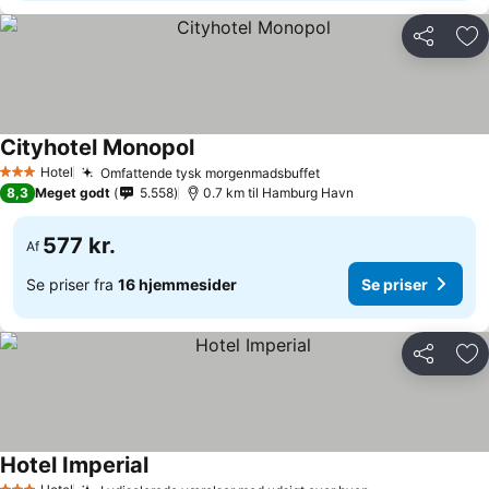
Del
Føj
Cityhotel Monopol
Hotel
Omfattende tysk morgenmadsbuffet
3 Stjerner
8,3
Meget godt
5.558
0.7 km til Hamburg Havn
577 kr.
Af
Se priser fra
16 hjemmesider
Se priser
Del
Føj
Hotel Imperial