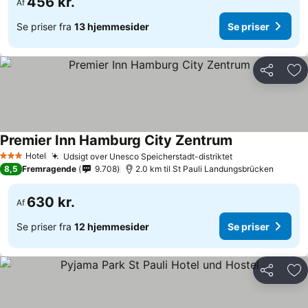
456 kr.
Af
Se priser fra
13 hjemmesider
Se priser
Del
Føj
Premier Inn Hamburg City Zentrum
Hotel
Udsigt over Unesco Speicherstadt-distriktet
3 Stjerner
8,5
Fremragende
9.708
2.0 km til St Pauli Landungsbrücken
630 kr.
Af
Se priser fra
12 hjemmesider
Se priser
Del
Føj