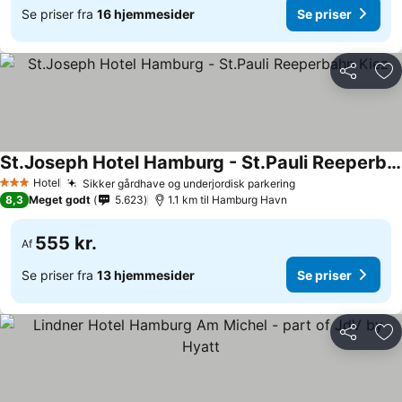
Se priser fra
16 hjemmesider
Se priser
Del
Føj
St.Joseph Hotel Hamburg - St.Pauli Reeperbahn Kiez
Hotel
Sikker gårdhave og underjordisk parkering
3 Stjerner
8,3
Meget godt
5.623
1.1 km til Hamburg Havn
555 kr.
Af
Se priser fra
13 hjemmesider
Se priser
Del
Føj