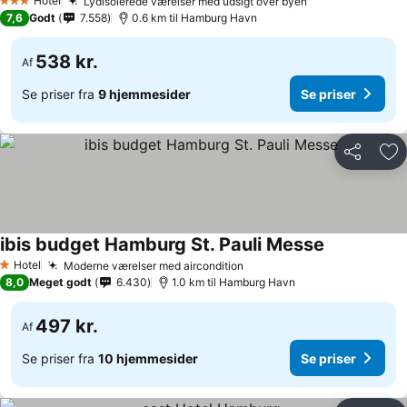
Hotel
Lydisolerede værelser med udsigt over byen
3 Stjerner
7,6
Godt
7.558
0.6 km til Hamburg Havn
538 kr.
Af
Se priser fra
9 hjemmesider
Se priser
Del
Føj
ibis budget Hamburg St. Pauli Messe
Hotel
Moderne værelser med aircondition
1 Stjerner
8,0
Meget godt
6.430
1.0 km til Hamburg Havn
497 kr.
Af
Se priser fra
10 hjemmesider
Se priser