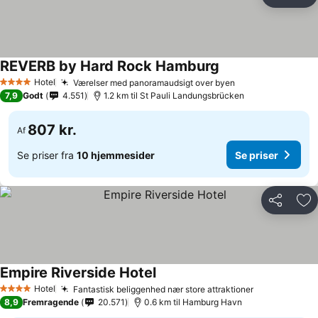
Del
Føj
REVERB by Hard Rock Hamburg
Hotel
Værelser med panoramaudsigt over byen
4 Stjerner
7,9
Godt
4.551
1.2 km til St Pauli Landungsbrücken
807 kr.
Af
Se priser fra
10 hjemmesider
Se priser
Del
Føj
Empire Riverside Hotel
Hotel
Fantastisk beliggenhed nær store attraktioner
4 Stjerner
8,9
Fremragende
20.571
0.6 km til Hamburg Havn