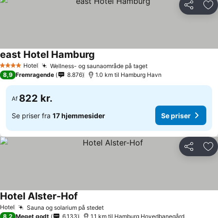
Del
Føj
east Hotel Hamburg
Hotel
Wellness- og saunaområde på taget
4 Stjerner
8,9
Fremragende
8.876
1.0 km til Hamburg Havn
822 kr.
Af
Se priser fra
17 hjemmesider
Se priser
Del
Føj
Hotel Alster-Hof
Hotel
Sauna og solarium på stedet
8,2
Meget godt
6.133
1.1 km til Hamburg Hovedbanegård