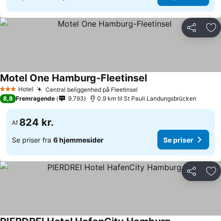
Del
Føj
Motel One Hamburg-Fleetinsel
Hotel
Central beliggenhed på Fleetinsel
3 Stjerner
8,8
Fremragende
9.793
0.9 km til St Pauli Landungsbrücken
824 kr.
Af
Se priser fra
6 hjemmesider
Se priser
Del
Føj