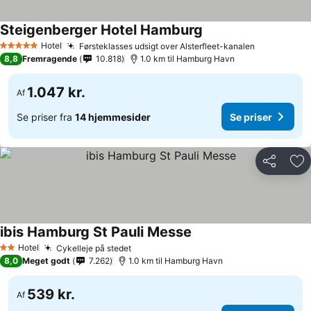
Steigenberger Hotel Hamburg
Hotel
Førsteklasses udsigt over Alsterfleet-kanalen
5 Stjerner
8,8
Fremragende
10.818
1.0 km til Hamburg Havn
1.047 kr.
Af
Se priser fra
14 hjemmesider
Se priser
Del
Føj
ibis Hamburg St Pauli Messe
Hotel
Cykelleje på stedet
2 Stjerner
8,0
Meget godt
7.262
1.0 km til Hamburg Havn
539 kr.
Af