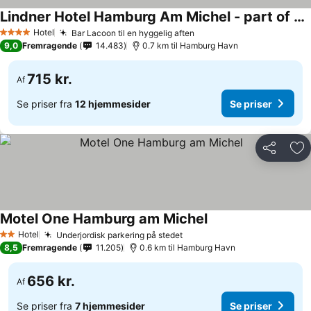
Lindner Hotel Hamburg Am Michel - part of JdV by Hyatt
Hotel
Bar Lacoon til en hyggelig aften
4 Stjerner
9,0
Fremragende
14.483
0.7 km til Hamburg Havn
715 kr.
Af
Se priser fra
12 hjemmesider
Se priser
Del
Føj
Motel One Hamburg am Michel
Hotel
Underjordisk parkering på stedet
2 Stjerner
8,5
Fremragende
11.205
0.6 km til Hamburg Havn
656 kr.
Af
Se priser fra
7 hjemmesider
Se priser