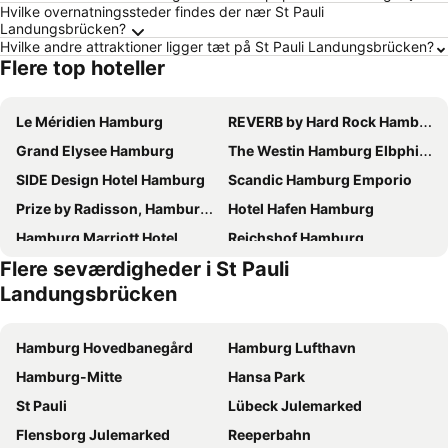
Hvilke overnatningssteder findes der nær St Pauli
Landungsbrücken?
Hvilke andre attraktioner ligger tæt på St Pauli Landungsbrücken?
Flere top hoteller
Le Méridien Hamburg
REVERB by Hard Rock Hamburg
Grand Elysee Hamburg
The Westin Hamburg Elbphilharmonie
SIDE Design Hotel Hamburg
Scandic Hamburg Emporio
Prize by Radisson, Hamburg-City
Hotel Hafen Hamburg
Hamburg Marriott Hotel
Reichshof Hamburg
Flere seværdigheder i St Pauli
Premier Inn Hamburg City Zentrum
Innside by Meliá Hamburg Hafen
Landungsbrücken
Crowne Plaza Hamburg - City Alster By Ihg
Renaissance Hamburg Hotel
ibis Hamburg City
Novotel Hamburg City Alster
Hamburg Hovedbanegård
Hamburg Lufthavn
Holiday Inn Hamburg - Hafencity By Ihg
HYPERION Hotel Hamburg
Hamburg-Mitte
Hansa Park
Barceló Hamburg
Courtyard by Marriott Hamburg City
St Pauli
Lübeck Julemarked
Radisson Blu Hotel, Hamburg
Hampton by Hilton Hamburg City Centre
Flensborg Julemarked
Reeperbahn
Premier Inn Hamburg City Alster
The Cloud One Hamburg-Kontorhaus