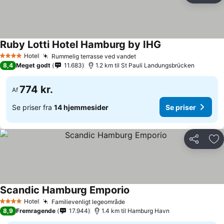
Ruby Lotti Hotel Hamburg by IHG
Hotel
Rummelig terrasse ved vandet
4 Stjerner
8,4
Meget godt
11.683
1.2 km til St Pauli Landungsbrücken
774 kr.
Af
Se priser fra
14 hjemmesider
Se priser
Del
Føj
Scandic Hamburg Emporio
Hotel
Familievenligt legeområde
4 Stjerner
8,9
Fremragende
17.944
1.4 km til Hamburg Havn