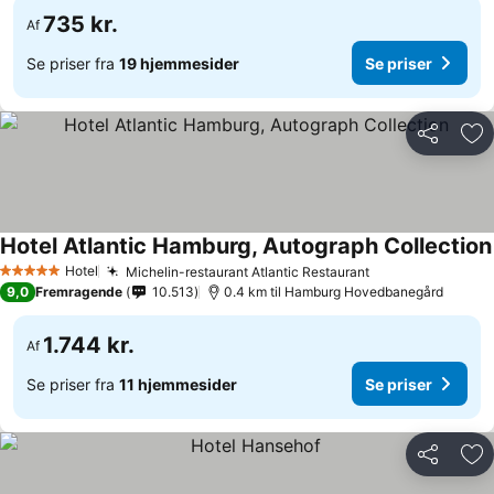
735 kr.
Af
Se priser fra
19 hjemmesider
Se priser
Del
Føj
Hotel Atlantic Hamburg, Autograph Collection
Hotel
Michelin-restaurant Atlantic Restaurant
5 Stjerner
9,0
Fremragende
10.513
0.4 km til Hamburg Hovedbanegård
1.744 kr.
Af
Se priser fra
11 hjemmesider
Se priser
Del
Føj