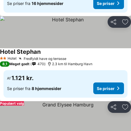
Se priser fra
16 hjemmesider
Se priser
Del
Føj
Hotel Stephan
Hotel
Fredfyldt have og terrasse
2 Stjerner
8,1
Meget godt
470
2.3 km til Hamburg Havn
1.121 kr.
Af
Se priser fra
8 hjemmesider
Se priser
Populært valg
Del
Føj