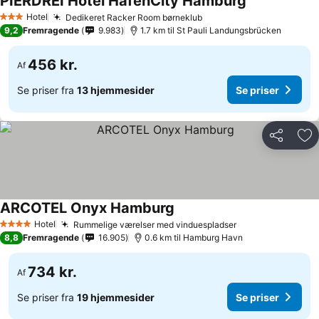
PIERDREI Hotel HafenCity Hamburg
Hotel
Dedikeret Racker Room børneklub
3 Stjerner
9,2
Fremragende
9.983
1.7 km til St Pauli Landungsbrücken
456 kr.
Af
Se priser fra
13 hjemmesider
Se priser
Del
Føj
ARCOTEL Onyx Hamburg
Hotel
Rummelige værelser med vinduespladser
4 Stjerner
8,8
Fremragende
16.905
0.6 km til Hamburg Havn
734 kr.
Af
Se priser fra
19 hjemmesider
Se priser