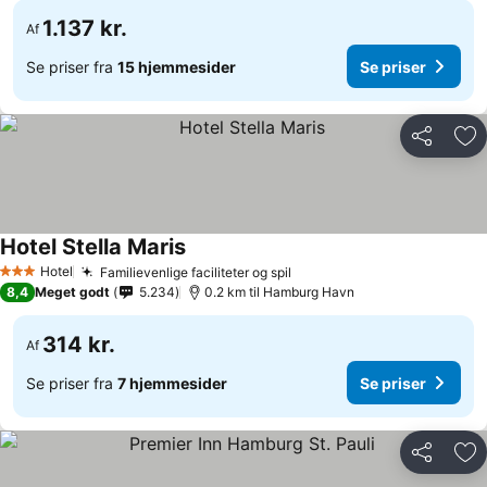
1.137 kr.
Af
Se priser fra
15 hjemmesider
Se priser
Del
Føj
Hotel Stella Maris
Hotel
Familievenlige faciliteter og spil
3 Stjerner
8,4
Meget godt
5.234
0.2 km til Hamburg Havn
314 kr.
Af
Se priser fra
7 hjemmesider
Se priser
Del
Føj