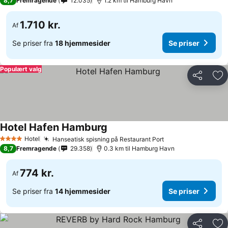
8,7
Fremragende
12.035
1.2 km til Hamburg Havn
1.710 kr.
Af
Se priser fra
18 hjemmesider
Se priser
Populært valg
Del
Føj
Hotel Hafen Hamburg
Hotel
Hanseatisk spisning på Restaurant Port
4 Stjerner
8,7
Fremragende
29.358
0.3 km til Hamburg Havn
774 kr.
Af
Se priser fra
14 hjemmesider
Se priser