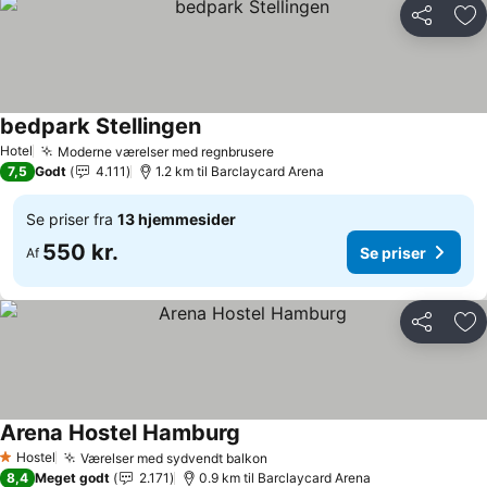
Del
Føj
bedpark Stellingen
Se priser
Hotel
Moderne værelser med regnbrusere
Se priser
7,5
Godt
4.111
1.2 km til Barclaycard Arena
Se priser fra
13 hjemmesider
550 kr.
Se priser
Af
Del
Føj
Arena Hostel Hamburg
Se priser
Hostel
Værelser med sydvendt balkon
Se priser
1 Stjerner
8,4
Meget godt
2.171
0.9 km til Barclaycard Arena