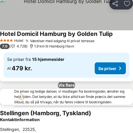
Del
Føj
Hotel Domicil Hamburg by Golden Tulip
Se priser
Hotel
Værelser med adgang til privat terrasse
Se priser
4 Stjerner
7,0
4.728
1.9 km til Hamburg Havn
Se priser fra
15 hjemmesider
479 kr.
Se priser
Af
Vis flere
De priser og ledige datoer, vi modtager fra bookingsider, ændrer sig
hele tiden. Det betyder, at du ikke altid kan finde præcis det samme
tilbud, du så på trivago, når du føres videre til bookingsiden.
Stellingen (Hamborg, Tyskland)
Kontaktinformation
Stellingen
,
22525
,