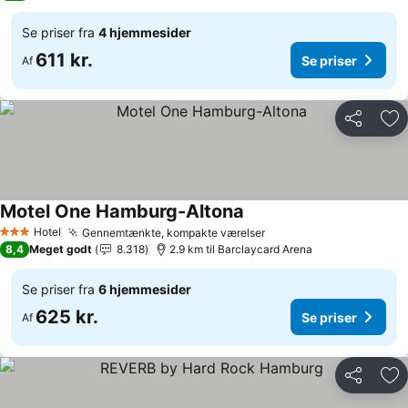
Se priser fra
4 hjemmesider
611 kr.
Se priser
Af
Del
Føj
Motel One Hamburg-Altona
Se priser
Hotel
Gennemtænkte, kompakte værelser
Se priser
3 Stjerner
8,4
Meget godt
8.318
2.9 km til Barclaycard Arena
Se priser fra
6 hjemmesider
625 kr.
Se priser
Af
Del
Føj