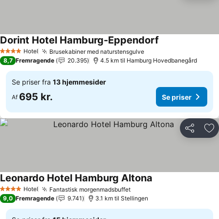
Dorint Hotel Hamburg-Eppendorf
Se priser
Hotel
Brusekabiner med naturstensgulve
Se priser
4 Stjerner
8,7
Fremragende
20.395
4.5 km til Hamburg Hovedbanegård
Se priser fra
13 hjemmesider
695 kr.
Se priser
Af
Del
Føj
Leonardo Hotel Hamburg Altona
Se priser
Hotel
Fantastisk morgenmadsbuffet
Se priser
4 Stjerner
9,0
Fremragende
9.741
3.1 km til Stellingen