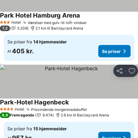
Park Hotel Hamburg Arena
Se priser
Hotel
Værelser med gulv-til-loft-vinduer
Se priser
3 Stjerner
7,2
5.209
2.1 km til Barclaycard Arena
Se priser fra
14 hjemmesider
405 kr.
Se priser
Af
Del
Føj
Park-Hotel Hagenbeck
Se priser
Hotel
Prisvindende morgenmadsbuffet
Se priser
4 Stjerner
8,9
Fremragende
9.474
2.6 km til Barclaycard Arena
Se priser fra
15 hjemmesider