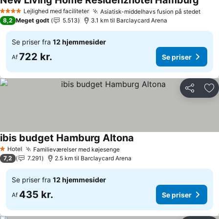
New Living Home Residenzhotel Hamburg
Se pr
Lejlighed med faciliteter
Asiatisk-middelhavs fusion på stedet
Se pr
4 Stjerner
8,2
Meget godt
5.513
3.1 km til Barclaycard Arena
Se priser fra
12 hjemmesider
722 kr.
Se priser
Af
Del
Føj
ibis budget Hamburg Altona
Se priser
Hotel
Familieværelser med køjesenge
Se priser
1 Stjerner
7,2
7.291
2.5 km til Barclaycard Arena
Se priser fra
12 hjemmesider
435 kr.
Se priser
Af