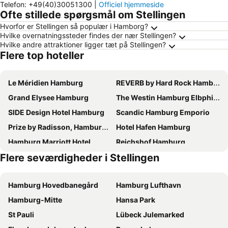
Telefon
:
+49(40)30051300
|
Officiel hjemmeside
Ofte stillede spørgsmål om Stellingen
Hvorfor er Stellingen så populær i Hamborg?
Hvilke overnatningssteder findes der nær Stellingen?
Hvilke andre attraktioner ligger tæt på Stellingen?
Flere top hoteller
Le Méridien Hamburg
REVERB by Hard Rock Hamburg
Grand Elysee Hamburg
The Westin Hamburg Elbphilharmonie
SIDE Design Hotel Hamburg
Scandic Hamburg Emporio
Prize by Radisson, Hamburg-City
Hotel Hafen Hamburg
Hamburg Marriott Hotel
Reichshof Hamburg
Flere seværdigheder i Stellingen
Premier Inn Hamburg City Zentrum
Innside by Meliá Hamburg Hafen
Crowne Plaza Hamburg - City Alster By Ihg
Renaissance Hamburg Hotel
Hamburg Hovedbanegård
Hamburg Lufthavn
ibis Hamburg City
Novotel Hamburg City Alster
Hamburg-Mitte
Hansa Park
Holiday Inn Hamburg - Hafencity By Ihg
HYPERION Hotel Hamburg
St Pauli
Lübeck Julemarked
Barceló Hamburg
Courtyard by Marriott Hamburg City