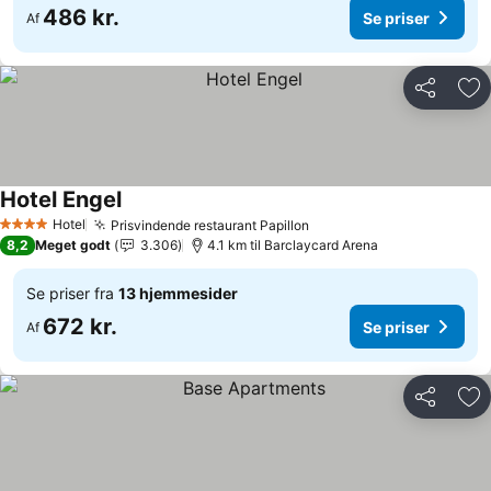
486 kr.
Se priser
Af
Del
Føj
Hotel Engel
Se priser
Hotel
Prisvindende restaurant Papillon
Se priser
4 Stjerner
8,2
Meget godt
3.306
4.1 km til Barclaycard Arena
Se priser fra
13 hjemmesider
672 kr.
Se priser
Af
Del
Føj