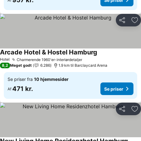
957 kr.
Se priser
Af
Del
Føj
Arcade Hotel & Hostel Hamburg
Se priser
Hotel
Charmerende 1960'er-interiørdetaljer
Se priser
8,2
Meget godt
6.286
1.9 km til Barclaycard Arena
Se priser fra
10 hjemmesider
471 kr.
Se priser
Af
Del
Føj