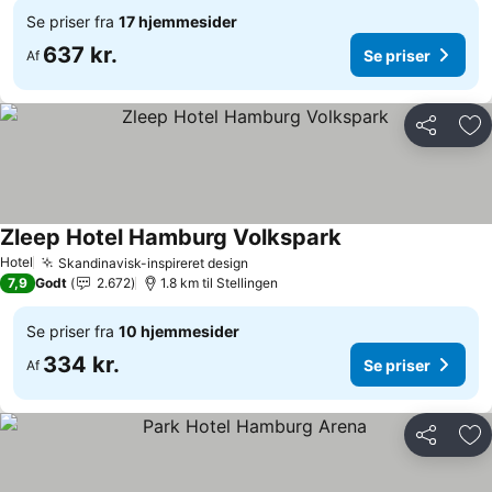
Se priser fra
17 hjemmesider
637 kr.
Se priser
Af
Del
Føj
Zleep Hotel Hamburg Volkspark
Se priser
Hotel
Skandinavisk-inspireret design
Se priser
7,9
Godt
2.672
1.8 km til Stellingen
Se priser fra
10 hjemmesider
334 kr.
Se priser
Af
Del
Føj