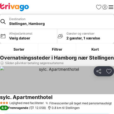
Favoritter
Log ind
Me
Destination
Stellingen, Hamborg
Afrejse/ankomst
Gæster og værelser
Vælg datoer
2 gæster, 1 værelse
Sorter
Filtrer
Kort
Overnatningssteder i Hamborg nær Stellingen
Sådan påvirker betaling søgeresultaterne
Del
Føj
sylc. Apartmenthotel
Se priser
Lejlighed med faciliteter
Fitnesscenter på taget med panoramaudsigt
S
3 Stjerner
8,9
Fremragende
12.058
0.8 km til Stellingen