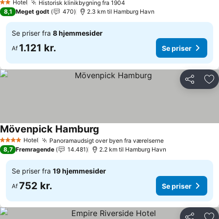
Hotel
Historisk klinikbygning fra 1904
Se priser
2 Stjerner
8,1
Meget godt
470
2.3 km til Hamburg Havn
Se priser fra
8 hjemmesider
1.121 kr.
Se priser
Af
Del
Føj
Mövenpick Hamburg
Se priser
Hotel
Panoramaudsigt over byen fra værelserne
Se priser
4 Stjerner
8,7
Fremragende
14.481
2.2 km til Hamburg Havn
Se priser fra
19 hjemmesider
752 kr.
Se priser
Af