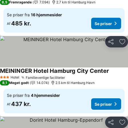
8,5
Fremragende
7.094
2.7 km til Hamburg Havn
Se priser fra
16 hjemmesider
485 kr.
Se priser
Af
Del
Føj
MEININGER Hotel Hamburg City Center
Se priser
Hotel
Familievenlige faciliteter
Se priser
3 Stjerner
8,1
Meget godt
14.074
2.5 km til Hamburg Havn
Se priser fra
4 hjemmesider
437 kr.
Se priser
Af
Del
Føj