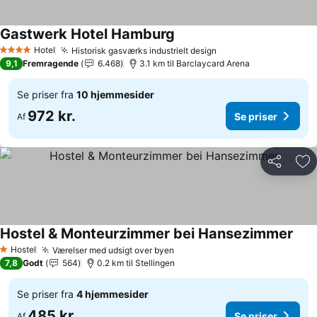
Gastwerk Hotel Hamburg
Se priser
Hotel
Historisk gasværks industrielt design
Se priser
4 Stjerner
9,1
Fremragende
6.468
3.1 km til Barclaycard Arena
Se priser fra
10 hjemmesider
972 kr.
Se priser
Af
Del
Føj
Hostel & Monteurzimmer bei Hansezimmer
Se p
Hostel
Værelser med udsigt over byen
Se priser
1 Stjerner
7,8
Godt
564
0.2 km til Stellingen
Se priser fra
4 hjemmesider
485 kr.
Se priser
Af