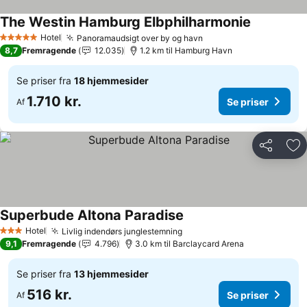
The Westin Hamburg Elbphilharmonie
Se priser
Hotel
Panoramaudsigt over by og havn
Se priser
5 Stjerner
8,7
Fremragende
12.035
1.2 km til Hamburg Havn
Se priser fra
18 hjemmesider
1.710 kr.
Se priser
Af
Del
Føj
Superbude Altona Paradise
Se priser
Hotel
Livlig indendørs junglestemning
Se priser
3 Stjerner
9,1
Fremragende
4.796
3.0 km til Barclaycard Arena
Se priser fra
13 hjemmesider
516 kr.
Se priser
Af