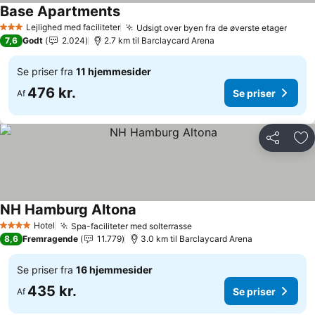
Base Apartments
Se priser
Lejlighed med faciliteter
Udsigt over byen fra de øverste etager
Se pr
3 Stjerner
7,6
Godt
2.024
2.7 km til Barclaycard Arena
Se priser fra
11 hjemmesider
476 kr.
Se priser
Af
Del
Føj
NH Hamburg Altona
Se priser
Hotel
Spa-faciliteter med solterrasse
Se priser
4 Stjerner
8,6
Fremragende
11.779
3.0 km til Barclaycard Arena
Se priser fra
16 hjemmesider
435 kr.
Se priser
Af