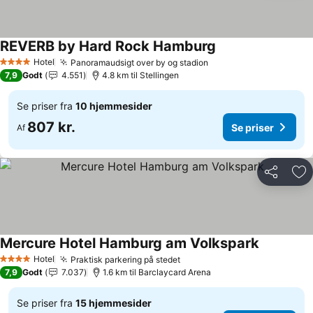
REVERB by Hard Rock Hamburg
Se priser
Hotel
Panoramaudsigt over by og stadion
Se priser
4 Stjerner
7,9
Godt
4.551
4.8 km til Stellingen
Se priser fra
10 hjemmesider
807 kr.
Se priser
Af
Del
Føj
Mercure Hotel Hamburg am Volkspark
Se priser
Hotel
Praktisk parkering på stedet
Se priser
4 Stjerner
7,9
Godt
7.037
1.6 km til Barclaycard Arena
Se priser fra
15 hjemmesider