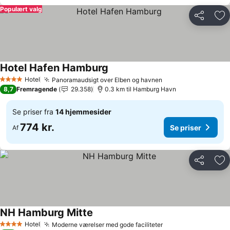
Populært valg
Del
Føj
Hotel Hafen Hamburg
Se priser
Hotel
Panoramaudsigt over Elben og havnen
Se priser
4 Stjerner
8,7
Fremragende
29.358
0.3 km til Hamburg Havn
Se priser fra
14 hjemmesider
774 kr.
Se priser
Af
Del
Føj
NH Hamburg Mitte
Se priser
Hotel
Moderne værelser med gode faciliteter
Se priser
4 Stjerner