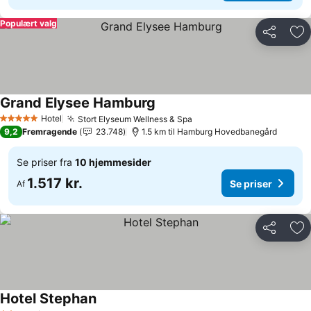
Populært valg
Del
Føj
Grand Elysee Hamburg
Se priser
Hotel
Stort Elyseum Wellness & Spa
Se priser
5 Stjerner
9,2
Fremragende
23.748
1.5 km til Hamburg Hovedbanegård
Se priser fra
10 hjemmesider
1.517 kr.
Se priser
Af
Del
Føj
Hotel Stephan
Se priser