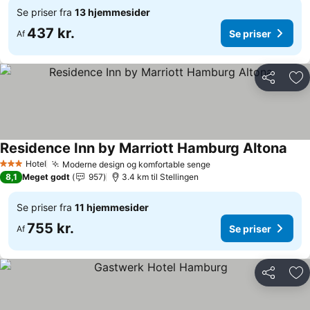
Se priser fra
13 hjemmesider
437 kr.
Se priser
Af
Del
Føj
Residence Inn by Marriott Hamburg Altona
Se p
Hotel
Moderne design og komfortable senge
Se priser
3 Stjerner
8,1
Meget godt
957
3.4 km til Stellingen
Se priser fra
11 hjemmesider
755 kr.
Se priser
Af
Del
Føj