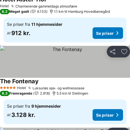
Se priser
Hotel
Charmerende gammeldags atmosfære
Se priser
8,2
Meget godt
6.133
1.1 km til Hamburg Hovedbanegård
Se priser fra
11 hjemmesider
912 kr.
Se priser
Af
Del
Føj
The Fontenay
Se priser
Hotel
Luksuriøs spa- og wellnessoase
Se priser
5 Stjerner
9,3
Fremragende
2.918
5.5 km til Stellingen
Se priser fra
9 hjemmesider
3.128 kr.
Se priser
Af