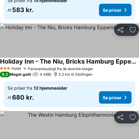
Se priser fra
15 hjemmesider
583 kr.
Se priser
Af
Del
Føj
Holiday Inn - The Niu, Bricks Hamburg Eppendorf By Ihg
Se priser
Hotel
Panoramaudsigt fra de øverste etager
Se priser
3 Stjerner
8,2
Meget godt
4.488
3.2 km til Stellingen
Se priser fra
12 hjemmesider
680 kr.
Se priser
Af
Del
Føj