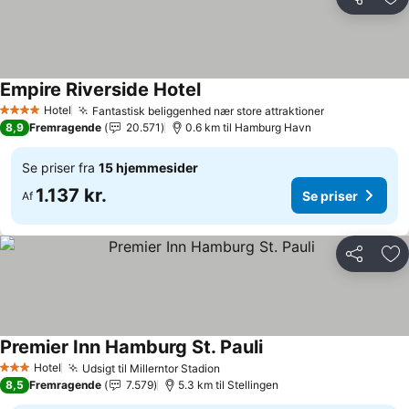
Del
Føj
Empire Riverside Hotel
Se priser
Hotel
Fantastisk beliggenhed nær store attraktioner
Se priser
4 Stjerner
8,9
Fremragende
20.571
0.6 km til Hamburg Havn
Se priser fra
15 hjemmesider
1.137 kr.
Se priser
Af
Del
Føj
Premier Inn Hamburg St. Pauli
Se priser
Hotel
Udsigt til Millerntor Stadion
Se priser
3 Stjerner
8,5
Fremragende
7.579
5.3 km til Stellingen