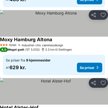
Del
Føj
Moxy Hamburg Altona
Se priser
Hotel
Industriel-chic værelsesdesign
Se priser
3 Stjerner
8,0
Meget godt
5.052
3.3 km til Stellingen
Se priser fra
9 hjemmesider
629 kr.
Se priser
Af
Del
Føj
Hotel Alster-Hof