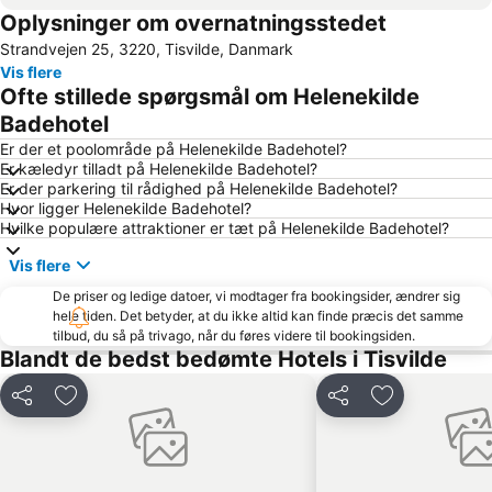
Oplysninger om overnatningsstedet
Rødovre Centrum
Helsingør Havn
Strandvejen 25, 3220, Tisvilde, Danmark
Gilleleje Veststrand
Liseleje
Vis flere
Smidstrup Strand
Rungsted Havn
Ofte stillede spørgsmål om Helenekilde
Ballerup Centret
Fredensborg slot
Badehotel
Roskilde Station
Sofiero slott
Er der et poolområde på Helenekilde Badehotel?
Er kæledyr tilladt på Helenekilde Badehotel?
Bakken Amusement Park
Roskilde Domkirke
Er der parkering til rådighed på Helenekilde Badehotel?
Hvor ligger Helenekilde Badehotel?
Louisiana Museum of Modern Art
Dronningmoelle Strand
Hvilke populære attraktioner er tæt på Helenekilde Badehotel?
Frederiksborg Slot
Kronborg Slot
Vis flere
Kulhuse Strand
Brasseriet
De priser og ledige datoer, vi modtager fra bookingsider, ændrer sig
Helsingør Festival
Olympiastadion Helsingborg
hele tiden. Det betyder, at du ikke altid kan finde præcis det samme
tilbud, du så på trivago, når du føres videre til bookingsiden.
Algade
Tropical Beach
Blandt de bedst bedømte Hotels i Tisvilde
Stortorget
Väla Centrum
Ven
Kärnan
Del
Føj til favoritter
Del
Føj til favorit
Idrottens hus
Tropikariet
Råå Vallar
Vikingeskibs Museet