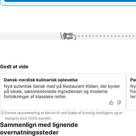
1 / 99
Godt at vide
Dansk-nordisk kulinarisk oplevelse
Pa
Nyd autentisk dansk mad på Restaurant Kilden, der byder
Ny
på lokale, sæsonbetonede ingredienser og moderne
fra
fortolkninger af klassiske retter.
te
Denne opsummering er blevet til ved hjælp af kunstig intelligens og er
muligvis ikke 100% korrekt.
Sammenlign med lignende
overnatningssteder