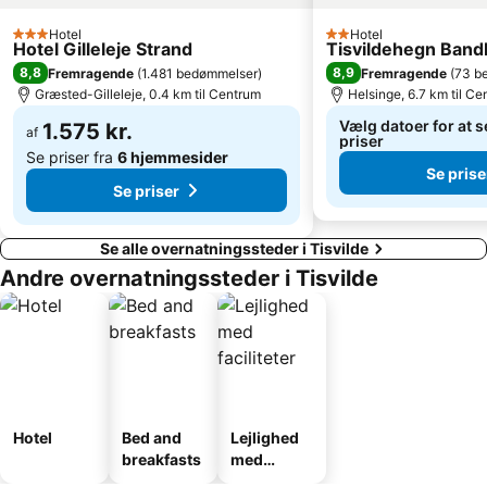
Hotel
Hotel
3 Stjerner
2 Stjerner
Hotel Gilleleje Strand
Tisvildehegn Band
8,8
8,9
Fremragende
(
1.481 bedømmelser
)
Fremragende
(
73 b
Græsted-Gilleleje, 0.4 km til Centrum
Helsinge, 6.7 km til C
Vælg datoer for at s
1.575 kr.
af
priser
Se priser fra
6 hjemmesider
Se prise
Se priser
Se alle overnatningssteder i Tisvilde
Andre overnatningssteder i Tisvilde
Hotel
Bed and
Lejlighed
breakfasts
med
faciliteter