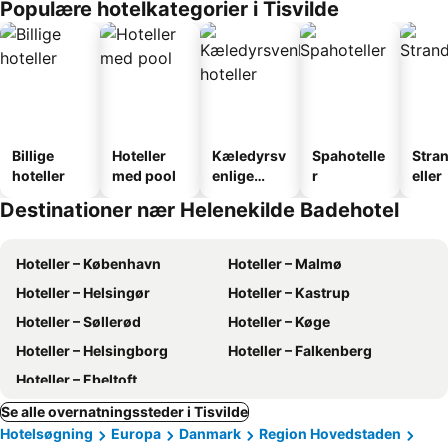
Populære hotelkategorier i Tisvilde
Billige
Hoteller
Kæledyrsv
Spahotelle
Stra
hoteller
med pool
enlige
r
eller
hoteller
Destinationer nær Helenekilde Badehotel
Hoteller – København
Hoteller – Malmø
Hoteller – Helsingør
Hoteller – Kastrup
Hoteller – Søllerød
Hoteller – Køge
Hoteller – Helsingborg
Hoteller – Falkenberg
Hoteller – Ebeltoft
Se alle overnatningssteder i Tisvilde
Hotelsøgning
Europa
Danmark
Region Hovedstaden