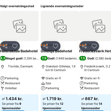
Valgt overnatningssted
Lignende overnatningssteder
Hotel
Hotel
Hotel
3 Stjerner
3 Stjerner
3 Stjerner
Del
Føj til favoritter
Del
Føj til favoritter
Del
Føj til fa
Helenekilde Badehotel
Gilleleje Badehotel
Frederiksværk Hot
8,3
7,9
7,5
Meget godt
(
1.294 bedømmelser
Godt
)
(
1.948 bedømmelser
)
Godt
(
2.580 bed
Tisvilde, Danmark
Græsted-Gilleleje, 1.9
Frederiksværk, 0.2
km til Centrum
til Centrum
Parkering
Gratis wi-fi
Gratis wi-fi
Restaurant
Spa
Parkering
Hotelbar
Parkering
Restaurant
1.434 kr.
1.719 kr.
667 kr.
af
af
af
Se priser fra
9
Se priser fra
12
Se priser fra
14
hjemmesider
hjemmesider
hjemmesider