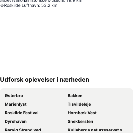
Det Nationalhistoriske Museum
:
19.9
km
Roskilde Lufthavn
:
53.2
km
Udforsk oplevelser i nærheden
Udvid kort
Østerbro
Bakken
Marienlyst
Tisvildeleje
Roskilde Festival
Hornbæk Vest
Dyrehaven
Snekkersten
Rørvig Strand ved
Kullabergs naturreservat och Naturum