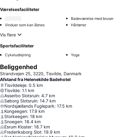
Værelsesfaciliteter
Badeværelse med bruser
Vinduer som kan åbnes
Hårtørrer
Vis flere
Sportsfaciliteter
Cykeludlejning
Yoga
Beliggenhed
Strandvejen 25, 3220, Tisvilde, Danmark
Afstand fra Helenekilde Badehotel
Tisvildeleje
:
0.5
km
Tisvilde
:
1.1
km
Asserbo Slotsruin
:
4.7
km
Søborg Slotsruin
:
14.7
km
Nordsjællands Fuglepark
:
17.5
km
Kongeegen
:
17.9
km
Storkeegen
:
18
km
Snoegen
:
18.4
km
Esrum Kloster
:
18.7
km
Frederiksborg Slot
:
19.9
km