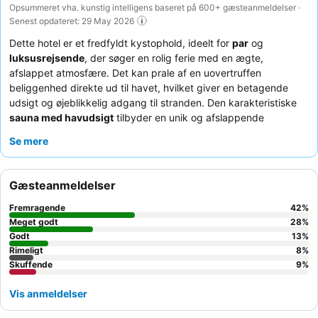
Opsummeret vha. kunstig intelligens baseret på 600+ gæsteanmeldelser ·
Senest opdateret: 29 May 2026
Dette hotel er et fredfyldt kystophold, ideelt for
par
og
luksusrejsende
, der søger en rolig ferie med en ægte,
afslappet atmosfære. Det kan prale af en uovertruffen
beliggenhed direkte ud til havet, hvilket giver en betagende
udsigt og øjeblikkelig adgang til stranden. Den karakteristiske
sauna med havudsigt
tilbyder en unik og afslappende
oplevelse. Gæsterne roser konsekvent det
venlige og
Se mere
opmærksomme personale
og den lækre, smukt anrettede
middagsmenu, suppleret med en kvalitetsmorgenmad. For en
helt unik oplevelse skal du sørge for at deltage i den
daglige
Gæsteanmeldelser
vin-time
.
Fremragende
42
%
Meget godt
28
%
Godt
13
%
Rimeligt
8
%
Skuffende
9
%
Vis anmeldelser