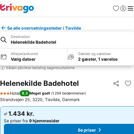
Favoritter
Log ind
Me
Se alle overnatningssteder i Tisvilde
Destination
Helenekilde Badehotel
Afrejse/ankomst
Gæster og værelser
Vælg datoer
2 gæster, 1 værelse
Sådan påvirker betaling søgeresultaterne
Helenekilde Badehotel
Del
Føj
Hotel
8,3
Meget godt
(
1.294 bedømmelser
)
3 Stjerner
Strandvejen 25, 3220, Tisvilde, Danmark
1.434 kr.
1.434 kr.
af
af
Se priser fra
9 hjemmesider
Se priser fra
9 hjemmesider
Se priser
Se priser