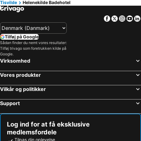
Tisvilde
Helenekilde Badehotel
Facebook
Twitter
Insta
Yo
Tilføj på Google
Sådan finder du nemt vores resultater:
Tilføj trivago som foretrukken kilde på
Google.
Virksomhed
Vores produkter
Vilkår og politikker
Support
Log ind for at få eksklusive
medlemsfordele
Tilpas din oplevelse