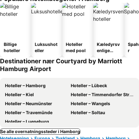
Billige
Luksushot
Hoteller
Kæledyrsv
Spah
hoteller
eller
med pool
enlige
r
hoteller
Destinationer nær Courtyard by Marriott
Hamburg Airport
Hoteller – Hamborg
Hoteller – Lübeck
Hoteller – Kiel
Hoteller – Timmendorfer Strand
Hoteller – Neumünster
Hoteller – Wangels
Hoteller – Travemünde
Hoteller – Soltau
Hoteller – Lueneburg
Se alle overnatningssteder i Hamborg
Hotelsøgning
Europa
Tyskland
Hamborg
Hamborg