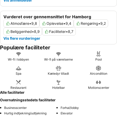
Vis anmeldelser
Vurderet over gennemsnittet for Hamborg
Atmosfære
•
9,8
Oplevelse
•
9,4
Rengøring
•
9,2
Beliggenhed
•
8,9
Faciliteter
•
8,7
Vis flere vurderinger
Populære faciliteter
Wi-fi i lobbyen
Wi-fi på værelserne
Pool
Spa
Kæledyr tilladt
Aircondition
Restaurant
Hotelbar
Motionscenter
Alle faciliteter
Overnatningsstedets faciliteter
Businesscenter
Forhal/lobby
Hurtig indtjekning/udtjekning
Elevator