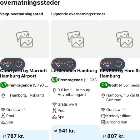
overnatningssteder
Valgt overnatningssted
Lignende overnatningssteder
Hotel
Hotel
Hotel
4 Stjerner
5 Stjerner
4 Stjerner
Del
Føj til favoritter
Del
Føj til favoritter
Del
Føj til fa
Courtyard by Marriott
Le Méridien Hamburg
REVERB by Hard R
Hamburg Airport
Hamburg
8,5
Fremragende
(
11.338 bedømmelser
)
8,7
7,9
Fremragende
(
5.790 bedømmelser
)
Godt
(
4.551 bedø
0.6 km til Hamburg
Hovedbanegård
Hamborg, Tyskland
Hamborg, 1.6 km til
Centrum
Gratis wi-fi
Gratis wi-fi
Gratis wi-fi
Pool
Pool
Kæledyr tilladt
Spa
Spa
Aircondition
Se priser
941 kr.
af
Se priser
Se priser
787 kr.
807 kr.
af
af