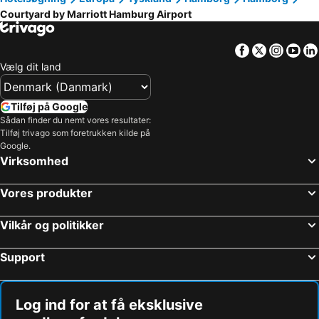
Courtyard by Marriott Hamburg Airport
Facebook
Twitter
Insta
Yo
Vælg dit land
Tilføj på Google
Sådan finder du nemt vores resultater:
Tilføj trivago som foretrukken kilde på
Google.
Virksomhed
Vores produkter
Vilkår og politikker
Support
Log ind for at få eksklusive