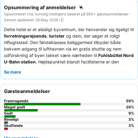
Opsummering af anmeldelser
Opsummeret vha. kunstig intelligens baseret på 900+ gæsteanmeldelser ·
Senest opdateret: 29 May 2026
Dette hotel er et alsidigt bycentrum, der henvender sig ligeligt til
forretningsrejsende
,
turister
og dem, der søger et roligt
tilflugtssted. Den førsteklasses beliggenhed tilbyder både
bekvem adgang til lufthavnen via en gratis shuttle og nem
udforskning af byen takket være nærheden til
Fuhlsbüttel Nord
U-Bahn station
. Højdepunktet blandt faciliteterne er den
indendørs swimmingpool
og spa-området, perfekt til at
Se mere
slappe af efter en travl dag. Gæsterne roser konsekvent det
venlige og opmærksomme personale
og den varierede
morgenmadsbuffet af høj kvalitet. For en virkelig problemfri
Gæsteanmeldelser
rejseoplevelse kan du overveje at booke en af
Park, Sleep &
Fly-pakkerne
.
Fremragende
59
%
Meget godt
26
%
Godt
9
%
Rimeligt
3
%
Skuffende
3
%