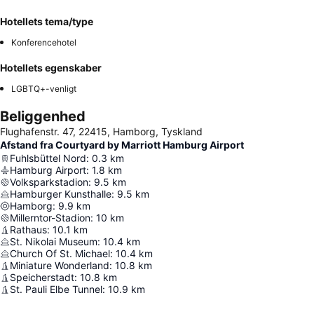
Hotellets tema/type
Konferencehotel
Hotellets egenskaber
LGBTQ+-venligt
Beliggenhed
Flughafenstr. 47, 22415, Hamborg, Tyskland
Afstand fra Courtyard by Marriott Hamburg Airport
Fuhlsbüttel Nord
:
0.3
km
Hamburg Airport
:
1.8
km
Volksparkstadion
:
9.5
km
Hamburger Kunsthalle
:
9.5
km
Hamborg
:
9.9
km
Millerntor-Stadion
:
10
km
Rathaus
:
10.1
km
St. Nikolai Museum
:
10.4
km
Church Of St. Michael
:
10.4
km
Miniature Wonderland
:
10.8
km
Speicherstadt
:
10.8
km
St. Pauli Elbe Tunnel
:
10.9
km