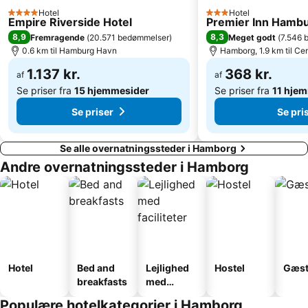
Automaten-Spielbank Steindamm
Hamburger Dom
Hotel
Hotel
4 Stjerner
3 Stjerner
Empire Riverside Hotel
Premier Inn Hambur
Victoria Stadion
Stellingen
8,9
8,3
Fremragende
(
20.571 bedømmelser
)
Meget godt
(
7.546 
Altona-Nord
Jenfeld
0.6 km til Hamburg Havn
Hamborg, 1.9 km til Ce
1.137 kr.
368 kr.
af
af
Se priser fra
15 hjemmesider
Se priser fra
11 hje
Se priser
Se pri
Se alle overnatningssteder i Hamborg
Andre overnatningssteder i Hamborg
Hotel
Bed and
Lejlighed
Hostel
Gæst
breakfasts
med
faciliteter
Populære hotelkategorier i Hamborg