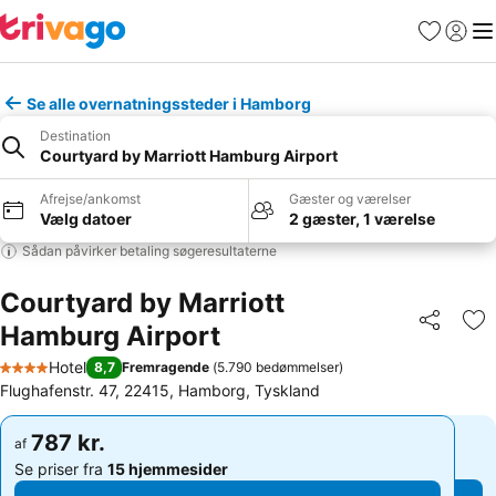
Favoritter
Log ind
Me
Se alle overnatningssteder i Hamborg
Destination
Courtyard by Marriott Hamburg Airport
Afrejse/ankomst
Gæster og værelser
Vælg datoer
2 gæster, 1 værelse
Sådan påvirker betaling søgeresultaterne
Courtyard by Marriott
Hamburg Airport
Del
Føj
Hotel
8,7
Fremragende
(
5.790 bedømmelser
)
4 Stjerner
Flughafenstr. 47, 22415, Hamborg, Tyskland
787 kr.
787 kr.
af
af
Se priser fra
15 hjemmesider
Se priser fra
15 hjemmesider