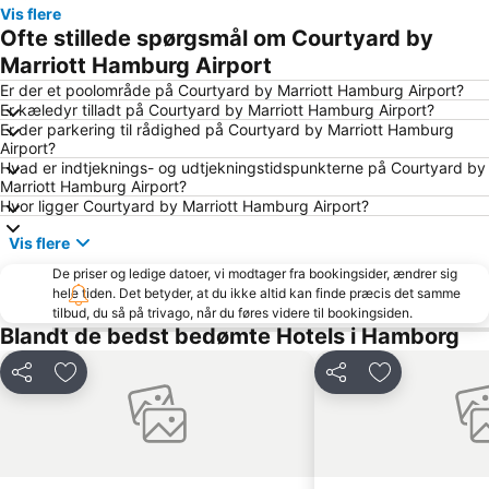
Vis flere
Barclaycard Arena
Hamburg Havn
Ofte stillede spørgsmål om Courtyard by
Alster Hamburg
Hamburg-Nord
Marriott Hamburg Airport
Altona-Altstadt
Hagenbeck Zoo
Er der et poolområde på Courtyard by Marriott Hamburg Airport?
Er kæledyr tilladt på Courtyard by Marriott Hamburg Airport?
Billstedt Center
CCH Hamburg kongresscenter
Er der parkering til rådighed på Courtyard by Marriott Hamburg
Airport?
Blankenese
Speicherstadt
Hvad er indtjeknings- og udtjekningstidspunkterne på Courtyard by
Elbphilharmonie
Santa Pauli
Marriott Hamburg Airport?
Hvor ligger Courtyard by Marriott Hamburg Airport?
Altonaer Volkspark
Imtech Arena
Vis flere
Hauptbahnhof Süd Metro Station
Hamburg Marathon
De priser og ledige datoer, vi modtager fra bookingsider, ændrer sig
Volksbank Arena Hamburg
Mönckebergstraße
hele tiden. Det betyder, at du ikke altid kan finde præcis det samme
Bergedorf
Wild Park Lüneburger Heide
tilbud, du så på trivago, når du føres videre til bookingsiden.
Blandt de bedst bedømte Hotels i Hamborg
Schnelsen
ZOB Bus-Port Hamburg
Shopping Schanzenviertel
St Pauli Landungsbrücken
Del
Føj til favoritter
Del
Føj til favorit
Ottensen
Rotherbaum
Hamborg statsopera
Wandsbek
Eppendorf
HolstenTherme