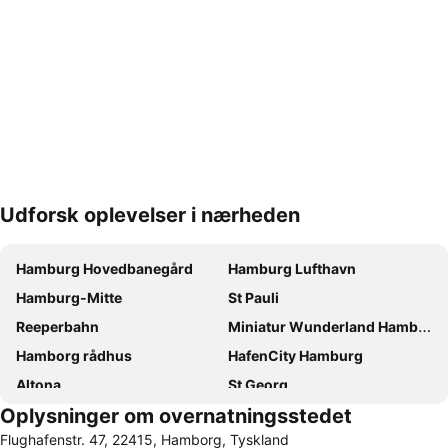
Udforsk oplevelser i nærheden
Udvid kort
Hamburg Hovedbanegård
Hamburg Lufthavn
Hamburg-Mitte
St Pauli
Reeperbahn
Miniatur Wunderland Hamburg
Hamborg rådhus
HafenCity Hamburg
Altona
St Georg
Oplysninger om overnatningsstedet
Neustadt
Hamburg Messe
Flughafenstr. 47, 22415, Hamborg, Tyskland
Hamburg-Altstadt
Sternschanze