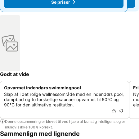
Se priser
Se priser
Godt at vide
Opvarmet indendørs swimmingpool
Fr
Slap af i det rolige wellnessområde med en indendørs pool,
Ny
dampbad og to forskellige saunaer opvarmet til 60°C og
mo
90°C for den ultimative restitution.
el
Denne opsummering er blevet til ved hjælp af kunstig intelligens og er
muligvis ikke 100% korrekt.
Sammenlign med lignende