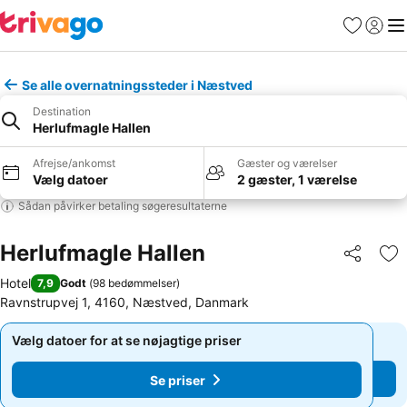
Favoritter
Log ind
Me
Se alle overnatningssteder i Næstved
Destination
Herlufmagle Hallen
Afrejse/ankomst
Gæster og værelser
Vælg datoer
2 gæster, 1 værelse
Sådan påvirker betaling søgeresultaterne
Herlufmagle Hallen
Del
Føj
Hotel
7,9
Godt
(
98 bedømmelser
)
Ravnstrupvej 1, 4160, Næstved, Danmark
Vælg datoer for at se nøjagtige priser
Vælg datoer for at se nøjagtige priser
Se priser
Se priser