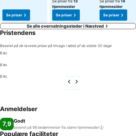
Se priser fra
13
Se priser fra
14
hjemmesider
hjemmesider
Se priser
Se priser
Se priser
Se alle overnatningssteder i Næstved
Pristendens
Baseret på de laveste priser på trivago i løbet af de sidste 30 dage
0 kr.
0 kr.
0 kr.
Anmeldelser
Godt
7,9
baseret på 98 bedømmelser fra større
hjemmesider
Populære faciliteter