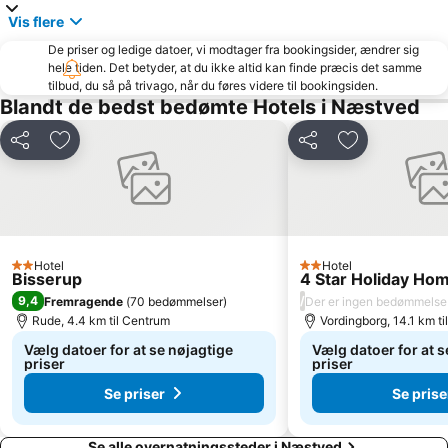
Vis flere
De priser og ledige datoer, vi modtager fra bookingsider, ændrer sig
hele tiden. Det betyder, at du ikke altid kan finde præcis det samme
tilbud, du så på trivago, når du føres videre til bookingsiden.
Blandt de bedst bedømte Hotels i Næstved
Del
Føj til favoritter
Del
Føj til favorit
Hotel
Hotel
2 Stjerner
2 Stjerner
Bisserup
4 Star Holiday Ho
9,4
/
Fremragende
(
70 bedømmelser
)
Der er ingen bedømmelse
Rude, 4.4 km til Centrum
Vordingborg, 14.1 km t
Vælg datoer for at se nøjagtige
Vælg datoer for at s
priser
priser
Se priser
Se prise
Se alle overnatningssteder i Næstved