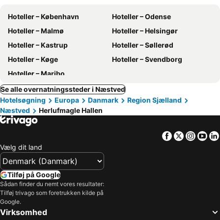
Hoteller – København
Hoteller – Odense
Hoteller – Malmø
Hoteller – Helsingør
Hoteller – Kastrup
Hoteller – Søllerød
Hoteller – Køge
Hoteller – Svendborg
Hoteller – Maribo
Se alle overnatningssteder i Næstved
Hotelsøgning
Europa
Danmark
Region Sjælland
Næstved
Herlufmagle Hallen
Facebook
Twitter
Insta
Yo
Vælg dit land
Tilføj på Google
Sådan finder du nemt vores resultater:
Tilføj trivago som foretrukken kilde på
Google.
Virksomhed