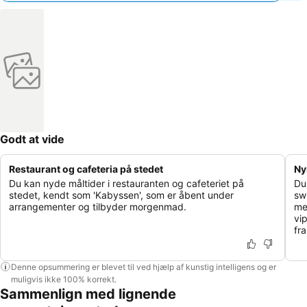
Godt at vide
Restaurant og cafeteria på stedet
Ny
Du kan nyde måltider i restauranten og cafeteriet på
Du
stedet, kendt som 'Kabyssen', som er åbent under
sw
arrangementer og tilbyder morgenmad.
me
vi
fra
Denne opsummering er blevet til ved hjælp af kunstig intelligens og er
muligvis ikke 100% korrekt.
Sammenlign med lignende