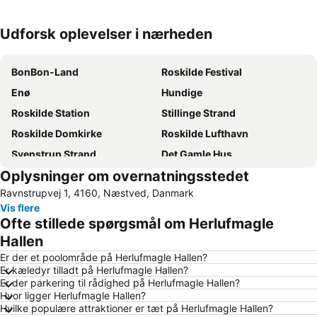
Udforsk oplevelser i nærheden
Udvid kort
BonBon-Land
Roskilde Festival
Enø
Hundige
Roskilde Station
Stillinge Strand
Roskilde Domkirke
Roskilde Lufthavn
Svenstrup Strand
Det Gamle Hus
Oplysninger om overnatningsstedet
Gavnø
Algade
Ravnstrupvej 1, 4160, Næstved, Danmark
Holmegaard
Vikingeskibs Museet
Vis flere
Ofte stillede spørgsmål om Herlufmagle
Hallen
Er der et poolområde på Herlufmagle Hallen?
Er kæledyr tilladt på Herlufmagle Hallen?
Er der parkering til rådighed på Herlufmagle Hallen?
Hvor ligger Herlufmagle Hallen?
Hvilke populære attraktioner er tæt på Herlufmagle Hallen?