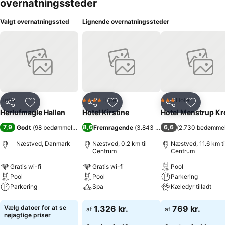
overnatningssteder
Valgt overnatningssted
Lignende overnatningssteder
Hotel
Hotel
Hotel
4 Stjerner
3 Stjerner
Del
Føj til favoritter
Del
Føj til favoritter
Del
Føj til fa
Herlufmagle Hallen
Hotel Kirstine
Hotel Menstrup Kr
7,9
8,6
6,6
Godt
(
98 bedømmelser
)
Fremragende
(
3.843 bedømmelser
(
2.730 bedømmel
)
Næstved, Danmark
Næstved, 0.2 km til
Næstved, 11.6 km ti
Centrum
Centrum
Gratis wi-fi
Gratis wi-fi
Pool
Pool
Pool
Parkering
Parkering
Spa
Kæledyr tilladt
Se priser
Se priser
Se priser
Vælg datoer for at se
1.326 kr.
769 kr.
af
af
nøjagtige priser