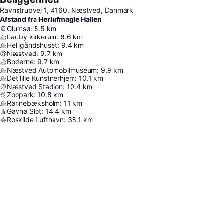
Ravnstrupvej 1, 4160, Næstved, Danmark
Afstand fra Herlufmagle Hallen
Glumsø
:
5.5
km
Ladby kirkeruin
:
6.6
km
Helligåndshuset
:
9.4
km
Næstved
:
9.7
km
Boderne
:
9.7
km
Næstved Automobilmuseum
:
9.9
km
Det lille Kunstnerhjem
:
10.1
km
Næstved Stadion
:
10.4
km
Zoopark
:
10.8
km
Rønnebæksholm
:
11
km
Gavnø Slot
:
14.4
km
Roskilde Lufthavn
:
38.1
km