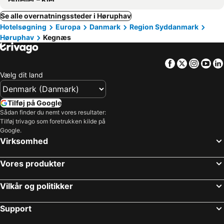
Se alle overnatningssteder i Høruphav
Hotelsøgning
Europa
Danmark
Region Syddanmark
Høruphav
Kegnæs
Facebook
Twitter
Insta
Yo
Vælg dit land
Tilføj på Google
Sådan finder du nemt vores resultater:
Tilføj trivago som foretrukken kilde på
Google.
Virksomhed
Vores produkter
Vilkår og politikker
Support