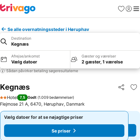
Favoritter
Log ind
Me
Se alle overnatningssteder i Høruphav
Destination
Kegnæs
Afrejse/ankomst
Gæster og værelser
Vælg datoer
2 gæster, 1 værelse
Sådan påvirker betaling søgeresultaterne
Kegnæs
Del
Føj
Hotel
7,5
Godt
(
1.009 bedømmelser
)
2 Stjerner
Flejmose 21 A, 6470, Høruphav, Danmark
Vælg datoer for at se nøjagtige priser
Vælg datoer for at se nøjagtige priser
Se priser
Se priser