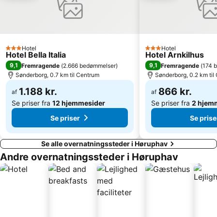
Hotel
Hotel
3 Stjerner
3 Stjerner
Hotel Bella Italia
Hotel Arnkilhus
9,1
9,1
Fremragende
(
2.666 bedømmelser
)
Fremragende
(
174 
Sønderborg, 0.7 km til Centrum
Sønderborg, 0.2 km til
1.188 kr.
866 kr.
af
af
Se priser fra
12 hjemmesider
Se priser fra
2 hjem
Se priser
Se prise
Se alle overnatningssteder i Høruphav
Andre overnatningssteder i Høruphav