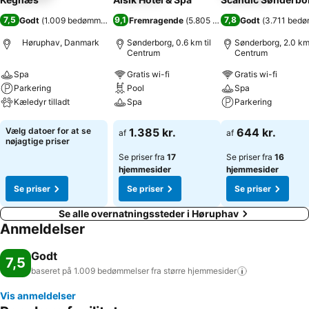
7,5
9,1
7,8
Godt
(
1.009 bedømmelser
)
Fremragende
(
5.805 bedømmelser
Godt
(
)
3.711 bedø
Høruphav, Danmark
Sønderborg, 0.6 km til
Sønderborg, 2.0 km 
Centrum
Centrum
Spa
Gratis wi-fi
Gratis wi-fi
Parkering
Pool
Spa
Kæledyr tilladt
Spa
Parkering
Se priser
Se priser
Se priser
Vælg datoer for at se
1.385 kr.
644 kr.
af
af
nøjagtige priser
Se priser fra
17
Se priser fra
16
hjemmesider
hjemmesider
Se priser
Se priser
Se priser
Se alle overnatningssteder i Høruphav
Anmeldelser
Godt
7,5
baseret på 1.009 bedømmelser fra større
hjemmesider
Vis anmeldelser