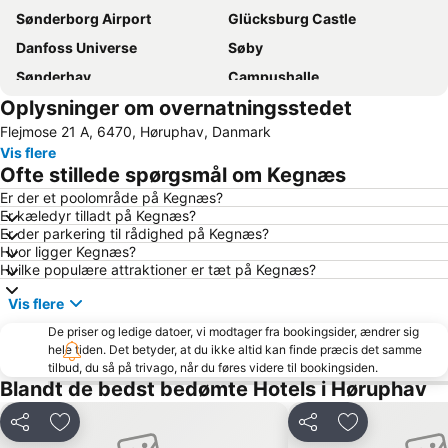
Sønderborg Airport
Glücksburg Castle
Danfoss Universe
Søby
Sønderhav
Campushalle
Oplysninger om overnatningsstedet
Tolk-Schau Amusement Park
Genner
Flejmose 21 A, 6470, Høruphav, Danmark
Soenderborg Badestrand
Ristinge
Vis flere
Aabenraa Museum - Sønderjyllands Søfartsmuseum
Kelstrup
Ofte stillede spørgsmål om Kegnæs
Vemmingbund Badestrand
Strand von Habernis
Er der et poolområde på Kegnæs?
Er kæledyr tilladt på Kegnæs?
Ostsee-Info-Center
Norgaardholz
Er der parkering til rådighed på Kegnæs?
Sandager Næs
Sum Sum
Hvor ligger Kegnæs?
Hvilke populære attraktioner er tæt på Kegnæs?
Rømø-Sylt Linie
Wikingermuseum Haithabu
Vis flere
Naturschutzgebiet Geltinger Birk
Yachthafen Wackerballig
De priser og ledige datoer, vi modtager fra bookingsider, ændrer sig
Golfanlage an der Schlei
Golf Club Altenhof
hele tiden. Det betyder, at du ikke altid kan finde præcis det samme
tilbud, du så på trivago, når du føres videre til bookingsiden.
Blandt de bedst bedømte Hotels i Høruphav
Del
Føj til favoritter
Del
Føj til favorit