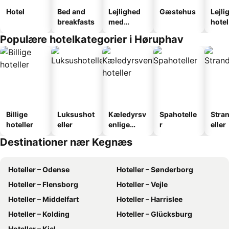
Hotel
Bed and
Lejlighed
Gæstehus
Lejli
breakfasts
med
hotel
faciliteter
Populære hotelkategorier i Høruphav
Billige
Luksushot
Kæledyrsv
Spahotelle
Stra
hoteller
eller
enlige
r
eller
hoteller
Destinationer nær Kegnæs
Hoteller – Odense
Hoteller – Sønderborg
Hoteller – Flensborg
Hoteller – Vejle
Hoteller – Middelfart
Hoteller – Harrislee
Hoteller – Kolding
Hoteller – Glücksburg
Hoteller – Kiel