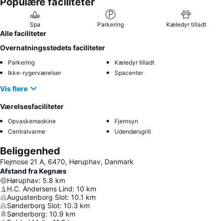
Populære faciliteter
Spa
Parkering
Kæledyr tilladt
Alle faciliteter
Overnatningsstedets faciliteter
Parkering
Kæledyr tilladt
Ikke-rygerværelser
Spacenter
Vis flere
Værelsesfaciliteter
Opvaskemaskine
Fjernsyn
Centralvarme
Udendørsgrill
Beliggenhed
Flejmose 21 A, 6470, Høruphav, Danmark
Afstand fra Kegnæs
Høruphav
:
5.8
km
H.C. Andersens Lind
:
10
km
Augustenborg Slot
:
10.1
km
Sønderborg Slot
:
10.3
km
Sønderborg
:
10.9
km