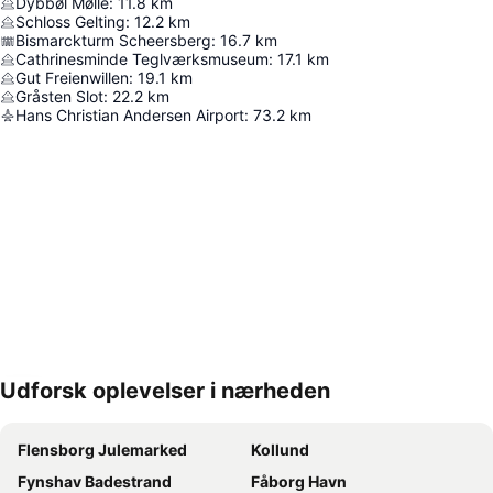
Dybbøl Mølle
:
11.8
km
Schloss Gelting
:
12.2
km
Bismarckturm Scheersberg
:
16.7
km
Cathrinesminde Teglværksmuseum
:
17.1
km
Gut Freienwillen
:
19.1
km
Gråsten Slot
:
22.2
km
Hans Christian Andersen Airport
:
73.2
km
Udforsk oplevelser i nærheden
Udvid kort
Flensborg Julemarked
Kollund
Fynshav Badestrand
Fåborg Havn