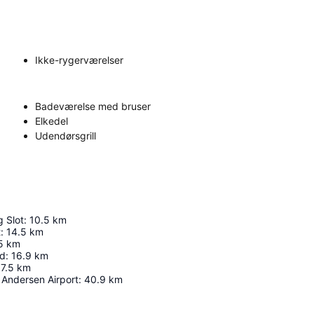
Ikke-rygerværelser
Badeværelse med bruser
Elkedel
Udendørsgrill
g Slot
:
10.5
km
t
:
14.5
km
5
km
rd
:
16.9
km
17.5
km
 Andersen Airport
:
40.9
km