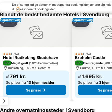
De priser og ledige datoer, vi modtager fra bookingsider, ændrer sig hele 
du føres videre til bookingsiden.
Blandt de bedst bedømte Hotels i Svendborg
Populært valg
Populært valg
Føj til favoritter
Føj til favoritter
Del
Del
Hotel
Hotel
3 Stjerner
3 Stjerner
Hotel Rudkøbing Skudehavn
Broholm Castle
8,0
8,9
Meget godt
(
1.028 bedømmelser
)
Fremragende
(
788 
Rudkøbing, 0.5 km til Centrum
Gudme, 1.8 km til Cent
791 kr.
1.695 kr.
af
af
Se priser fra
10 hjemmesider
Se priser fra
3 hjem
Se priser
Se prise
Andre overnatningssteder i Svendborg