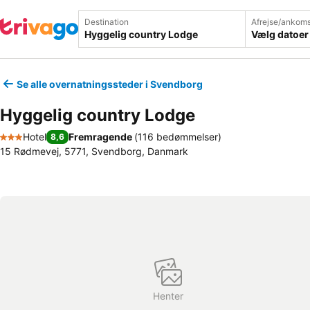
Destination
Afrejse/ankoms
Vælg datoer
Se alle overnatningssteder i Svendborg
Hyggelig country Lodge
Hotel
Fremragende
(
116 bedømmelser
)
8,6
3 Stjerner
15 Rødmevej, 5771, Svendborg, Danmark
Henter