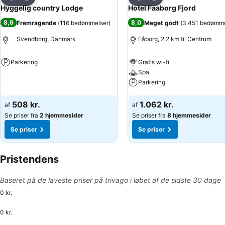
Del
Del
Hyggelig country Lodge
Hotel Faaborg Fjord
8,6
8,0
Fremragende
(
116 bedømmelser
)
Meget godt
(
3.451 bedømme
Svendborg, Danmark
Fåborg, 2.2 km til Centrum
Parkering
Gratis wi-fi
Spa
Se priser
Parkering
Se priser
508 kr.
1.062 kr.
af
af
Se priser fra
2 hjemmesider
Se priser fra
8 hjemmesider
Se priser
Se priser
Pristendens
Baseret på de laveste priser på trivago i løbet af de sidste 30 dage
0 kr.
0 kr.