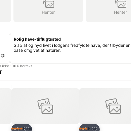
Henter
Henter
Rolig have-tilflugtssted
Slap af og nyd livet i lodgens fredfyldte have, der tilbyder en
oase omgivet af naturen.
is ikke 100% korrekt.
r
Føj til favoritter
Føj til favoritter
Hotel
Hotel
4 Stjerner
3 Stjerner