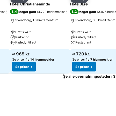
Del
Del
Hotel Christiansminde
Hotel Ærø
8,4
8,2
lser
)
Meget godt
(
4.728 bedømmelser
)
Meget godt
(
3.926 bedø
Svendborg, 1.8 km til Centrum
Svendborg, 0.5 km til Cent
Gratis wi-fi
Gratis wi-fi
Parkering
Kæledyr tilladt
Kæledyr tilladt
Restaurant
Se priser
Se priser
965 kr.
720 kr.
af
af
Se priser fra
14 hjemmesider
Se priser fra
7 hjemmesider
Se priser
Se priser
Se alle overnatningssteder i