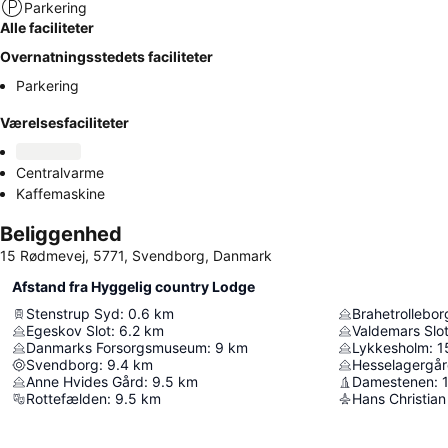
Parkering
Alle faciliteter
Overnatningsstedets faciliteter
Parkering
Værelsesfaciliteter
Centralvarme
Kaffemaskine
Beliggenhed
15 Rødmevej, 5771, Svendborg, Danmark
Afstand fra Hyggelig country Lodge
Stenstrup Syd
:
0.6
km
Brahetrollebor
Egeskov Slot
:
6.2
km
Valdemars Slo
Danmarks Forsorgsmuseum
:
9
km
Lykkesholm
:
1
Svendborg
:
9.4
km
Hesselagergå
Anne Hvides Gård
:
9.5
km
Damestenen
:
Rottefælden
:
9.5
km
Hans Christian