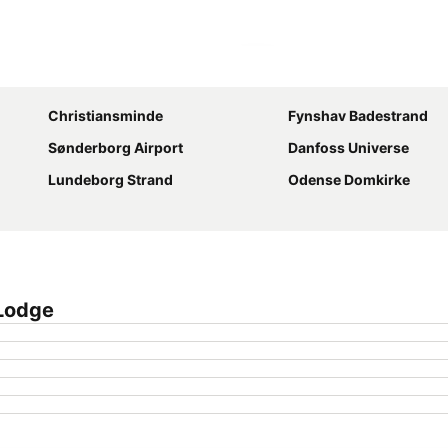
Udvid kort
Christiansminde
Fynshav Badestrand
Sønderborg Airport
Danfoss Universe
Lundeborg Strand
Odense Domkirke
 Lodge