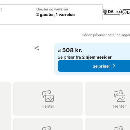
t
Gæster og værelser
DA · kr.
L
2 gæster, 1 værelse
Sådan påvirker betaling søge
Føj til favoritter
508 kr.
af
Del
Se priser fra
2 hjemmesider
Se priser
Henter
Henter