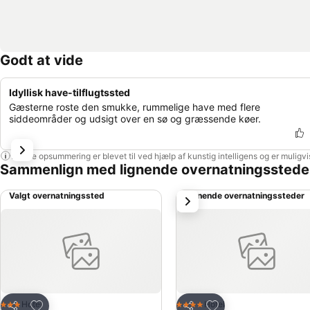
Godt at vide
Idyllisk have-tilflugtssted
Gæsterne roste den smukke, rummelige have med flere
siddeområder og udsigt over en sø og græssende køer.
Denne opsummering er blevet til ved hjælp af kunstig intelligens og er muligv
Sammenlign med lignende overnatningsstede
Valgt overnatningssted
Lignende overnatningssteder
næste
Føj til favoritter
Føj til favoritter
Hotel
Hotel
3 Stjerner
4 Stjerner