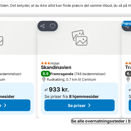
tiden. Det betyder, at du ikke altid kan finde præcis det samme tilbud, du så på tr
Popu
Føj til favoritter
Del
Del
Hotel
3 Stjerner
4 S
Skandinavien
Tr
8,6
6,
bedømmelser
)
Fremragende
(
746 bedømmelser
)
rum
Rudkøbing, 0.7 km til Centrum
933 kr.
af
a
mesider
Se priser fra
8 hjemmesider
S
r
Se priser
Se alle overnatningssteder i