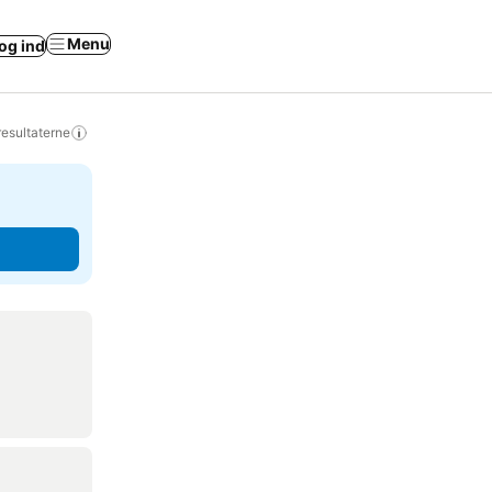
Menu
og ind
resultaterne