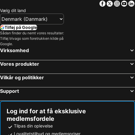
Facebook
Twitter
Insta
Yo
Vælg dit land
Tilføj på Google
Sådan finder du nemt vores resultater:
Tilføj trivago som foretrukken kilde på
Google.
Virksomhed
Vores produkter
Vilkår og politikker
Support
Log ind for at få eksklusive
medlemsfordele
Tilpas din oplevelse
Loyalitetstilbud og medlemspriser