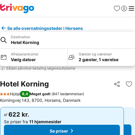
Favoritter
Log ind
Me
Se alle overnatningssteder i Horsens
Destination
Hotel Korning
Afrejse/ankomst
Gæster og værelser
Vælg datoer
2 gæster, 1 værelse
Sådan påvirker betaling søgeresultaterne
Hotel Korning
Del
Føj
Hotel
8,4
Meget godt
(
847 bedømmelser
)
3 Stjerner
Korningvej 143, 8700, Horsens, Danmark
622 kr.
622 kr.
af
af
Se priser fra
11 hjemmesider
Se priser fra
11 hjemmesider
Se priser
Se priser