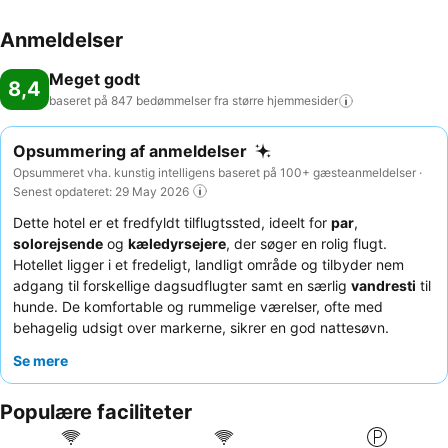
Anmeldelser
Meget godt
8,4
baseret på 847 bedømmelser fra større
hjemmesider
Opsummering af anmeldelser
Opsummeret vha. kunstig intelligens baseret på 100+ gæsteanmeldelser ·
Senest opdateret: 29 May 2026
Dette hotel er et fredfyldt tilflugtssted, ideelt for
par
,
solorejsende
og
kæledyrsejere
, der søger en rolig flugt.
Hotellet ligger i et fredeligt, landligt område og tilbyder nem
adgang til forskellige dagsudflugter samt en særlig
vandresti
til
hunde. De komfortable og rummelige værelser, ofte med
behagelig udsigt over markerne, sikrer en god nattesøvn.
Gæsterne roser konsekvent det opmærksomme og venlige
Se mere
personale, og den
omfattende morgenmadsbuffet
med
varierede, friske retter er et højdepunkt. For en virkelig fredfyldt
Populære faciliteter
oplevelse kan du overveje at anmode om et værelse med udsigt
til haven.