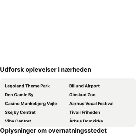
Udforsk oplevelser i nærheden
Udvid kort
Legoland Theme Park
Billund Airport
Den Gamle By
Givskud Zoo
Casino Munkebjerg Vejle
Aarhus Vocal Festival
Skejby Centret
Tivoli Friheden
Viby Centret
Århus Domkirke
Oplysninger om overnatningsstedet
Moesgård
Hvidbjerg Strand