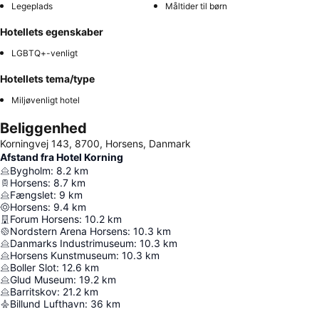
Legeplads
Måltider til børn
Hotellets egenskaber
LGBTQ+-venligt
Hotellets tema/type
Miljøvenligt hotel
Beliggenhed
Korningvej 143, 8700, Horsens, Danmark
Afstand fra Hotel Korning
Bygholm
:
8.2
km
Horsens
:
8.7
km
Fængslet
:
9
km
Horsens
:
9.4
km
Forum Horsens
:
10.2
km
Nordstern Arena Horsens
:
10.3
km
Danmarks Industrimuseum
:
10.3
km
Horsens Kunstmuseum
:
10.3
km
Boller Slot
:
12.6
km
Glud Museum
:
19.2
km
Barritskov
:
21.2
km
Billund Lufthavn
:
36
km