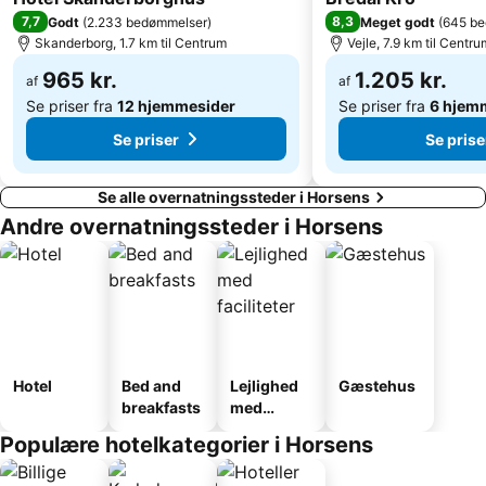
7,7
8,3
Godt
(
2.233 bedømmelser
)
Meget godt
(
645 be
Skanderborg, 1.7 km til Centrum
Vejle, 7.9 km til Centru
965 kr.
1.205 kr.
af
af
Se priser fra
12 hjemmesider
Se priser fra
6 hjem
Se priser
Se prise
Se alle overnatningssteder i Horsens
Andre overnatningssteder i Horsens
Hotel
Bed and
Lejlighed
Gæstehus
breakfasts
med
faciliteter
Populære hotelkategorier i Horsens