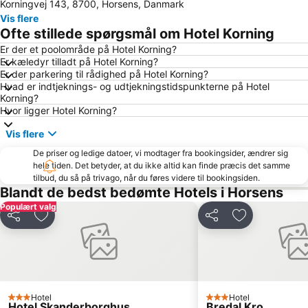
Korningvej 143, 8700, Horsens, Danmark
Horsens Harbour
Århus Bymuseum
Vis flere
Northside Festival
City Vest
Ofte stillede spørgsmål om Hotel Korning
Himmelbjerget
Fredericia Boat Show
Er der et poolområde på Hotel Korning?
Er kæledyr tilladt på Hotel Korning?
Storcenter Nord
Saksild
Er der parkering til rådighed på Hotel Korning?
Hvidbjerg Strand
Aarhus Festival
Hvad er indtjeknings- og udtjekningstidspunkterne på Hotel
Korning?
Vejlby Fed
Umbrako DK Festival
Hvor ligger Hotel Korning?
Grønninghoved Nord
Binderup
Vis flere
Fast and Furious Car Show
Viking Moot Festival
De priser og ledige datoer, vi modtager fra bookingsider, ændrer sig
Løverodde
Hejnsvig Kirke
hele tiden. Det betyder, at du ikke altid kan finde præcis det samme
tilbud, du så på trivago, når du føres videre til bookingsiden.
Strandparken Skaerbaek
The country out of the closet
Blandt de bedst bedømte Hotels i Horsens
home
Textiles & Fabrics Expo
Populært valg
Del
Føj til favoritter
Del
Føj til favorit
Sauntering Danish graphic art through 200 years
Hotel
Hotel
3 Stjerner
3 Stjerner
Hotel Skanderborghus
Bredal Kro