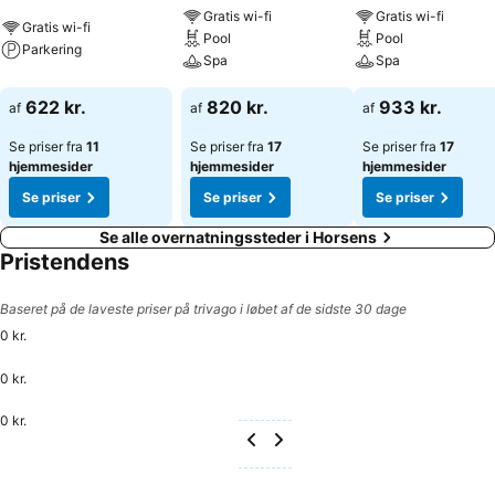
Gratis wi-fi
Gratis wi-fi
Gratis wi-fi
Pool
Pool
Parkering
Spa
Spa
622 kr.
820 kr.
933 kr.
af
af
af
Se priser fra
11
Se priser fra
17
Se priser fra
17
hjemmesider
hjemmesider
hjemmesider
Se priser
Se priser
Se priser
Se alle overnatningssteder i Horsens
Pristendens
Baseret på de laveste priser på trivago i løbet af de sidste 30 dage
0 kr.
0 kr.
0 kr.