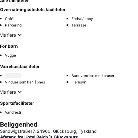
Alle faciliteter
Overnatningsstedets faciliteter
Café
Forhal/lobby
Parkering
Terrasse
Vis flere
For børn
Vugge
Værelsesfaciliteter
Badeværelse med bruser
Vinduer som kan åbnes
Fjernsyn
Vis flere
Sportsfaciliteter
Vandresti
Beliggenhed
Sandwigstraße17, 24960, Glücksburg, Tyskland
Afstand fra Hotel Reich´s Glücksburg