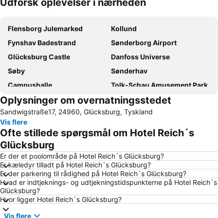
Udforsk oplevelser i nærheden
Udvid kort
Flensborg Julemarked
Kollund
Fynshav Badestrand
Sønderborg Airport
Glücksburg Castle
Danfoss Universe
Søby
Sønderhav
Campushalle
Tolk-Schau Amusement Park
Oplysninger om overnatningsstedet
Genner
Soenderborg Badestrand
Sandwigstraße17, 24960, Glücksburg, Tyskland
Museum Sønderjylland - Kunstmuseet i Tønder
Aabenraa Museum - Sønderjyllands Søfartsmuseum
Vis flere
Vojens Airport
Kelstrup
Ofte stillede spørgsmål om Hotel Reich´s
Vemmingbund Badestrand
Strand von Habernis
Glücksburg
Ostsee-Info-Center
Norgaardholz
Er der et poolområde på Hotel Reich´s Glücksburg?
Er kæledyr tilladt på Hotel Reich´s Glücksburg?
Sum Sum
Rømø-Sylt Linie
Er der parkering til rådighed på Hotel Reich´s Glücksburg?
Hvad er indtjeknings- og udtjekningstidspunkterne på Hotel Reich´s
Wikingermuseum Haithabu
Yachthafen Wackerballig
Glücksburg?
Naturschutzgebiet Geltinger Birk
Golfanlage an der Schlei
Hvor ligger Hotel Reich´s Glücksburg?
Vis flere