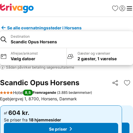
Favoritter
Log ind
Me
Se alle overnatningssteder i Horsens
Destination
Scandic Opus Horsens
Afrejse/ankomst
Gæster og værelser
Vælg datoer
2 gæster, 1 værelse
Sådan påvirker betaling søgeresultaterne
Scandic Opus Horsens
Del
Føj
Hotel
8,5
Fremragende
(
3.885 bedømmelser
)
4 Stjerner
Egebjergvej 1, 8700, Horsens, Danmark
604 kr.
604 kr.
af
af
Se priser fra
18 hjemmesider
Se priser fra
18 hjemmesider
Se priser
Se priser