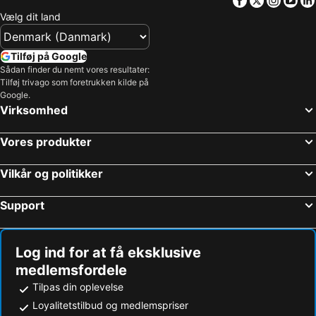
Facebook
Twitter
Insta
Yo
Vælg dit land
Tilføj på Google
Sådan finder du nemt vores resultater:
Tilføj trivago som foretrukken kilde på
Google.
Virksomhed
Vores produkter
Vilkår og politikker
Support
Log ind for at få eksklusive
medlemsfordele
Tilpas din oplevelse
Loyalitetstilbud og medlemspriser