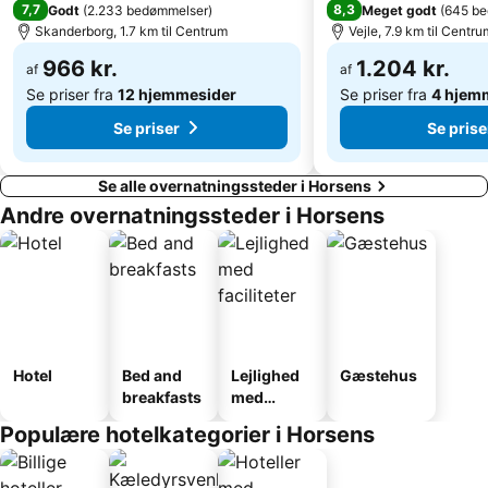
7,7
8,3
Godt
(
2.233 bedømmelser
)
Meget godt
(
645 be
Skanderborg, 1.7 km til Centrum
Vejle, 7.9 km til Centru
966 kr.
1.204 kr.
af
af
Se priser fra
12 hjemmesider
Se priser fra
4 hjem
Se priser
Se prise
Se alle overnatningssteder i Horsens
Andre overnatningssteder i Horsens
Hotel
Bed and
Lejlighed
Gæstehus
breakfasts
med
faciliteter
Populære hotelkategorier i Horsens