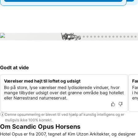
1 / 81
Godt at vide
Værelser med højt til loftet og udsigt
Fa
Bo på store, lyse værelser med lydisolerede vinduer, hvor
Fa
mange tilbyder udsigt over det grønne område bag hotellet
i h
eller Nørrestrand naturreservat.
en
Denne opsummering er blevet til ved hjælp af kunstig intelligens og er
muligvis ikke 100% korrekt.
Om Scandic Opus Horsens
Hotel Opus er fra 2007, tegnet af Kim Utzon Arkitekter, og designer