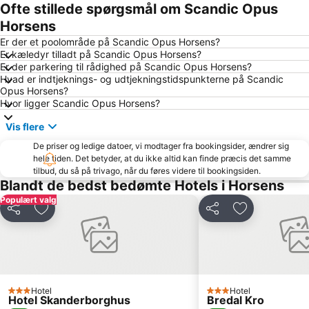
Northside Festival
City Vest
Ofte stillede spørgsmål om Scandic Opus
Himmelbjerget
Fredericia Boat Show
Horsens
Storcenter Nord
Saksild
Er der et poolområde på Scandic Opus Horsens?
Er kæledyr tilladt på Scandic Opus Horsens?
Hvidbjerg Strand
Aarhus Festival
Er der parkering til rådighed på Scandic Opus Horsens?
Hvad er indtjeknings- og udtjekningstidspunkterne på Scandic
Vejlby Fed
Umbrako DK Festival
Opus Horsens?
Fast and Furious Car Show
Viking Moot Festival
Hvor ligger Scandic Opus Horsens?
Løverodde
Strandparken Skaerbaek
Vis flere
The country out of the closet
home
De priser og ledige datoer, vi modtager fra bookingsider, ændrer sig
hele tiden. Det betyder, at du ikke altid kan finde præcis det samme
Textiles & Fabrics Expo
Sauntering Danish graphic art through 200 years
tilbud, du så på trivago, når du føres videre til bookingsiden.
Blandt de bedst bedømte Hotels i Horsens
Populært valg
Del
Føj til favoritter
Del
Føj til favorit
Hotel
Hotel
3 Stjerner
3 Stjerner
Hotel Skanderborghus
Bredal Kro