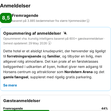
Anmeldelser
Fremragende
8,5
baseret på 3.885 bedømmelser fra større
hjemmesider
Opsummering af anmeldelser
Opsummeret vha. kunstig intelligens baseret på 600+ gæsteanmeldelser ·
Senest opdateret: 29 May 2026
Dette hotel er et alsidigt knudepunkt, der henvender sig ligeligt
til
forretningsrejsende
og
familier
, og tilbyder en livlig, men
alligevel rolig atmosfære. Det kan prale af en førsteklasses
beliggenhed i udkanten af byen, hvilket giver nem adgang til
Horsens centrum og attraktioner som
Nordstern Arena
og det
gamle fængsel
, suppleret med rigelig gratis parkering.
Ejendommen har et veludstyret
spaområde
med dampbad og
Se mere
traditionel sauna, samt lyse og funktionelle mødefaciliteter.
Gæsterne roser konsekvent
hotellets personale
for deres
enestående venlighed og den varierede morgenmadsbuffet af
Gæsteanmeldelser
høj kvalitet. For et mere roligt ophold kan gæsterne anmode om
et værelse mod haven.
Fremragende
44
%