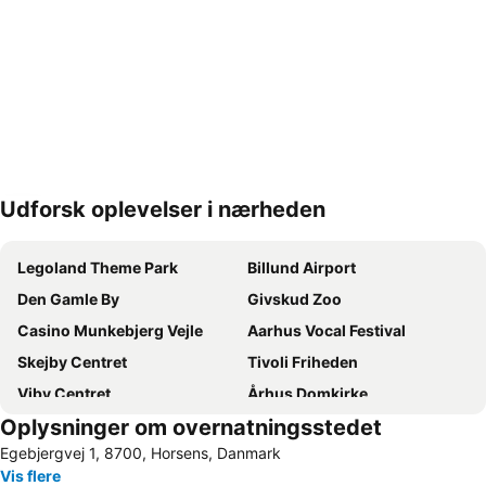
Udforsk oplevelser i nærheden
Udvid kort
Legoland Theme Park
Billund Airport
Den Gamle By
Givskud Zoo
Casino Munkebjerg Vejle
Aarhus Vocal Festival
Skejby Centret
Tivoli Friheden
Viby Centret
Århus Domkirke
Oplysninger om overnatningsstedet
Moesgård
Hvidbjerg Strand
Egebjergvej 1, 8700, Horsens, Danmark
Horsens Harbour
Århus Bymuseum
Vis flere