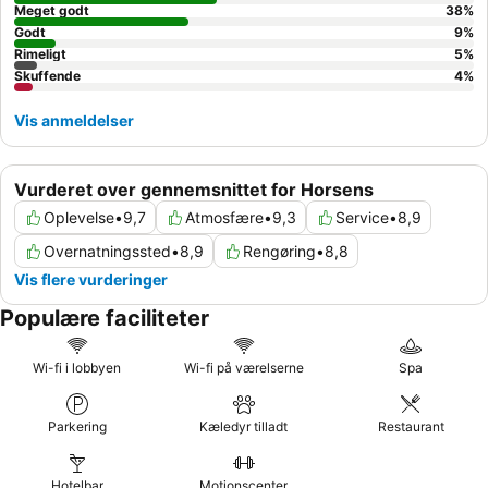
Meget godt
38
%
Godt
9
%
Rimeligt
5
%
Skuffende
4
%
Vis anmeldelser
Vurderet over gennemsnittet for Horsens
Oplevelse
•
9,7
Atmosfære
•
9,3
Service
•
8,9
Overnatningssted
•
8,9
Rengøring
•
8,8
Vis flere vurderinger
Populære faciliteter
Wi-fi i lobbyen
Wi-fi på værelserne
Spa
Parkering
Kæledyr tilladt
Restaurant
Hotelbar
Motionscenter