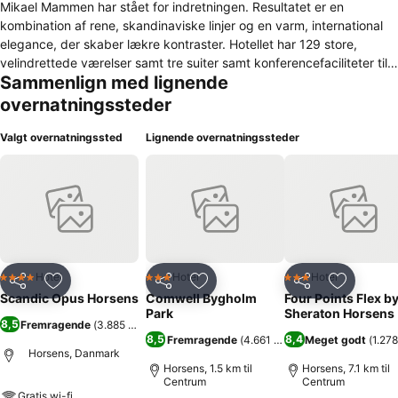
Mikael Mammen har stået for indretningen. Resultatet er en
kombination af rene, skandinaviske linjer og en varm, international
elegance, der skaber lækre kontraster. Hotellet har 129 store,
velindrettede værelser samt tre suiter samt konferencefaciliteter til
Sammenlign med lignende
fem stjerner. Med sin placering tæt på Horsens bymidte, Fængslet,
Forum Horsens og samtidig med let adgang til motorvejen ligger
overnatningssteder
Hotel Opus optimalt. En stor parkeringsplads og hertil en p-kælder
gør, at vores gæster altid kan finde et sted at stille bilen. Velkommen
Valgt overnatningssted
Lignende overnatningssteder
til Hotel Opus, vi glæder os til at byde dig velkommen!
Hotel
Hotel
Hotel
4 Stjerner
3 Stjerner
3 Stjerner
Del
Føj til favoritter
Del
Føj til favoritter
Del
Føj til fa
Scandic Opus Horsens
Comwell Bygholm
Four Points Flex b
Park
Sheraton Horsens
8,5
Fremragende
(
3.885 bedømmelser
)
8,5
8,4
Fremragende
(
4.661 bedømmelser
Meget godt
)
(
1.27
Horsens, Danmark
Horsens, 1.5 km til
Horsens, 7.1 km til
Centrum
Centrum
Gratis wi-fi