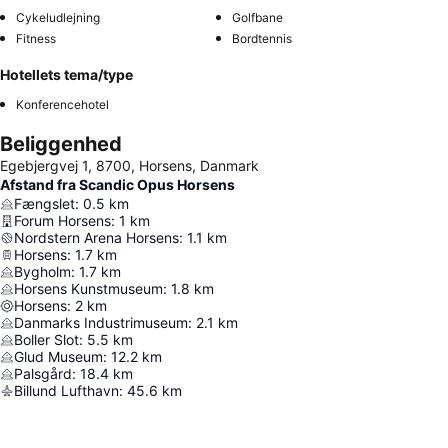
Cykeludlejning
Golfbane
Fitness
Bordtennis
Hotellets tema/type
Konferencehotel
Beliggenhed
Egebjergvej 1, 8700, Horsens, Danmark
Afstand fra Scandic Opus Horsens
Fængslet
:
0.5
km
Forum Horsens
:
1
km
Nordstern Arena Horsens
:
1.1
km
Horsens
:
1.7
km
Bygholm
:
1.7
km
Horsens Kunstmuseum
:
1.8
km
Horsens
:
2
km
Danmarks Industrimuseum
:
2.1
km
Boller Slot
:
5.5
km
Glud Museum
:
12.2
km
Palsgård
:
18.4
km
Billund Lufthavn
:
45.6
km