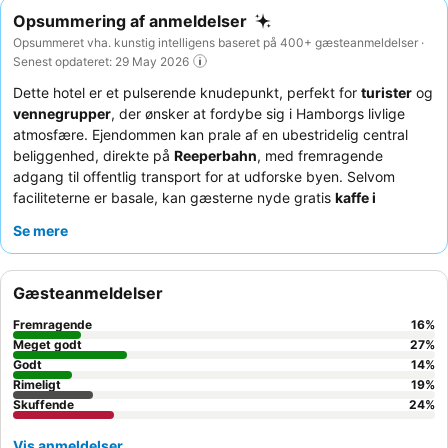
Opsummering af anmeldelser
Opsummeret vha. kunstig intelligens baseret på 400+ gæsteanmeldelser ·
Senest opdateret: 29 May 2026
Dette hotel er et pulserende knudepunkt, perfekt for
turister
og
vennegrupper
, der ønsker at fordybe sig i Hamborgs livlige
atmosfære. Ejendommen kan prale af en ubestridelig central
beliggenhed, direkte på
Reeperbahn
, med fremragende
adgang til offentlig transport for at udforske byen. Selvom
faciliteterne er basale, kan gæsterne nyde gratis
kaffe i
receptionen
om morgenen. Personalet får konsekvent ros for
Se mere
deres enestående venlighed og hjælpsomhed. For et mere roligt
ophold bør gæster anmode om et værelse, der vender væk fra
hovedgaden.
Gæsteanmeldelser
Fremragende
16
%
Meget godt
27
%
Godt
14
%
Rimeligt
19
%
Skuffende
24
%
Vis anmeldelser