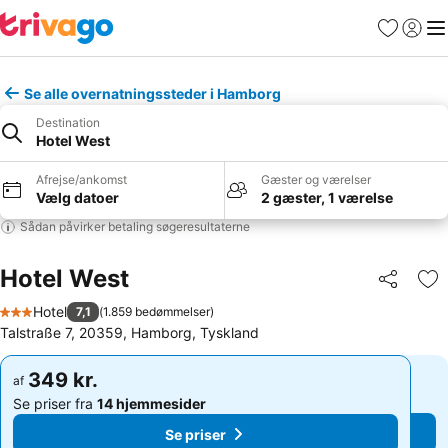
Favoritter
Log ind
Me
Se alle overnatningssteder i Hamborg
Destination
Hotel West
Afrejse/ankomst
Gæster og værelser
Vælg datoer
2 gæster, 1 værelse
Sådan påvirker betaling søgeresultaterne
Hotel West
Del
Føj
Hotel
7,1
(
1.859 bedømmelser
)
3 Stjerner
Talstraße 7, 20359, Hamborg, Tyskland
349 kr.
349 kr.
af
af
Se priser fra
14 hjemmesider
Se priser fra
14 hjemmesider
Se priser
Se priser