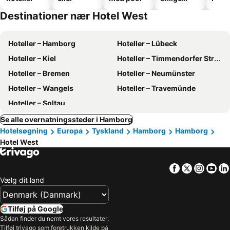
hoteller
Destinationer nær Hotel West
Hoteller – Hamborg
Hoteller – Lübeck
Hoteller – Kiel
Hoteller – Timmendorfer Strand
Hoteller – Bremen
Hoteller – Neumünster
Hoteller – Wangels
Hoteller – Travemünde
Hoteller – Soltau
Se alle overnatningssteder i Hamborg
Hotelsøgning
Europa
Tyskland
Hamborg
Hamborg
Hotel West
Facebook
Twitter
Insta
Yo
Vælg dit land
Tilføj på Google
Sådan finder du nemt vores resultater:
Tilføj trivago som foretrukken kilde på