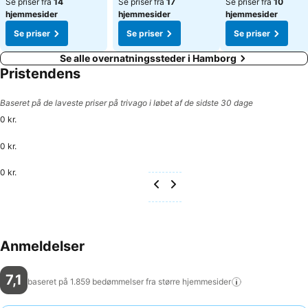
Se priser fra
14
Se priser fra
17
Se priser fra
10
hjemmesider
hjemmesider
hjemmesider
Se priser
Se priser
Se priser
Se alle overnatningssteder i Hamborg
Pristendens
Baseret på de laveste priser på trivago i løbet af de sidste 30 dage
0 kr.
0 kr.
0 kr.
Anmeldelser
7,1
baseret på 1.859 bedømmelser fra større
hjemmesider