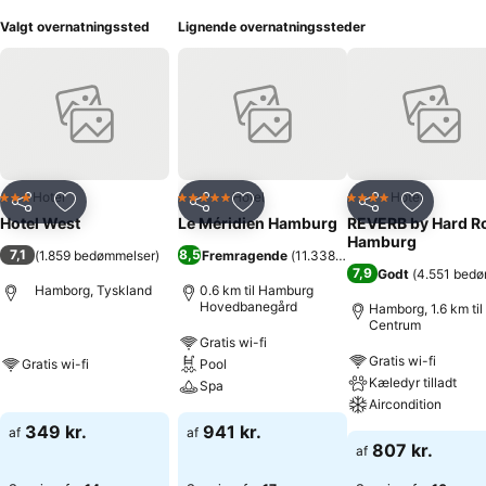
Valgt overnatningssted
Lignende overnatningssteder
Hotel
Hotel
Hotel
3 Stjerner
5 Stjerner
4 Stjerner
Del
Føj til favoritter
Del
Føj til favoritter
Del
Føj til fa
Hotel West
Le Méridien Hamburg
REVERB by Hard R
Hamburg
7,1
8,5
(
1.859 bedømmelser
)
Fremragende
(
11.338 bedømmelser
)
7,9
Godt
(
4.551 bedø
Hamborg, Tyskland
0.6 km til Hamburg
Hovedbanegård
Hamborg, 1.6 km til
Centrum
Gratis wi-fi
Gratis wi-fi
Gratis wi-fi
Pool
Kæledyr tilladt
Spa
Aircondition
349 kr.
941 kr.
af
af
807 kr.
af