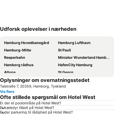
Udforsk oplevelser i nærheden
Udvid kort
Hamburg Hovedbanegård
Hamburg Lufthavn
Hamburg-Mitte
St Pauli
Reeperbahn
Miniatur Wunderland Hamburg
Hamborg rådhus
HafenCity Hamburg
Altona
St Georg
Oplysninger om overnatningsstedet
Neustadt
Hamburg Messe
Talstraße 7, 20359, Hamborg, Tyskland
Hamburg-Altstadt
Sternschanze
Vis flere
Barclaycard Arena
Hamburg Havn
Ofte stillede spørgsmål om Hotel West
Alster Hamburg
Hamburg-Nord
Er der et poolområde på Hotel West?
Er kæledyr tilladt på Hotel West?
Altona-Altstadt
Hagenbeck Zoo
Er der parkering til rådighed på Hotel West?