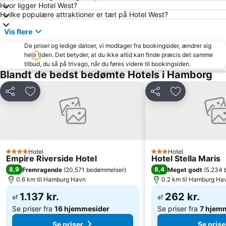
Billstedt Center
CCH Hamburg kongresscenter
Hvor ligger Hotel West?
Hvilke populære attraktioner er tæt på Hotel West?
Blankenese
Lüneburg Town Hall
Vis flere
Elbphilharmonie
Speicherstadt
De priser og ledige datoer, vi modtager fra bookingsider, ændrer sig
Santa Pauli
Altonaer Volkspark
hele tiden. Det betyder, at du ikke altid kan finde præcis det samme
Imtech Arena
Hauptbahnhof Süd Metro Station
tilbud, du så på trivago, når du føres videre til bookingsiden.
Blandt de bedst bedømte Hotels i Hamborg
Hamburg Marathon
Volksbank Arena Hamburg
Mönckebergstraße
Bergedorf
Del
Føj til favoritter
Del
Føj til favorit
Wild Park Lüneburger Heide
ZOB Bus-Port Hamburg
Schnelsen
Shopping Schanzenviertel
St Pauli Landungsbrücken
Ottensen
Rotherbaum
Hamborg statsopera
Hotel
Hotel
4 Stjerner
3 Stjerner
Empire Riverside Hotel
Hotel Stella Maris
Wandsbek
Eppendorf
8,9
8,4
Fremragende
(
20.571 bedømmelser
)
Meget godt
(
5.234 
0.6 km til Hamburg Havn
0.2 km til Hamburg Ha
HolstenTherme
Hamburger Dom
Automaten-Spielbank Steindamm
1.137 kr.
Victoria Stadion
262 kr.
af
af
Se priser fra
16 hjemmesider
Se priser fra
7 hjem
Stellingen
Altona-Nord
Se priser
Se prise