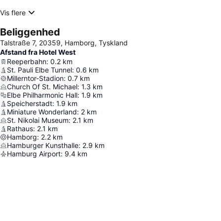
Vis flere
Beliggenhed
Talstraße 7, 20359, Hamborg, Tyskland
Afstand fra Hotel West
Reeperbahn
:
0.2
km
St. Pauli Elbe Tunnel
:
0.6
km
Millerntor-Stadion
:
0.7
km
Church Of St. Michael
:
1.3
km
Elbe Philharmonic Hall
:
1.9
km
Speicherstadt
:
1.9
km
Miniature Wonderland
:
2
km
St. Nikolai Museum
:
2.1
km
Rathaus
:
2.1
km
Hamborg
:
2.2
km
Hamburger Kunsthalle
:
2.9
km
Hamburg Airport
:
9.4
km