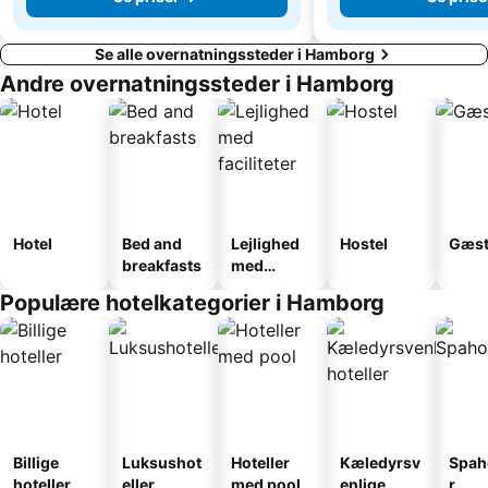
Se alle overnatningssteder i Hamborg
Andre overnatningssteder i Hamborg
Hotel
Bed and
Lejlighed
Hostel
Gæst
breakfasts
med
faciliteter
Populære hotelkategorier i Hamborg
Billige
Luksushot
Hoteller
Kæledyrsv
Spah
hoteller
eller
med pool
enlige
r