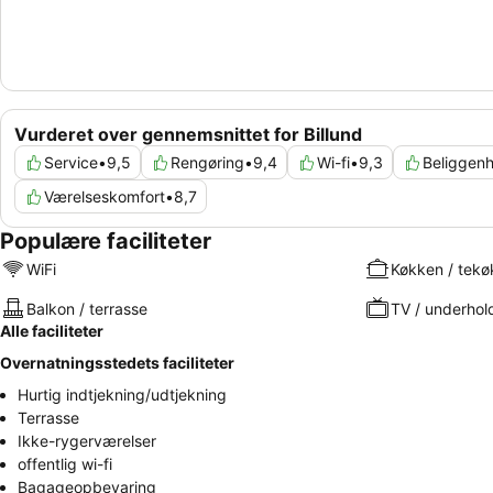
Vurderet over gennemsnittet for Billund
Service
•
9,5
Rengøring
•
9,4
Wi-fi
•
9,3
Beliggen
Værelseskomfort
•
8,7
Populære faciliteter
WiFi
Køkken / tekø
Balkon / terrasse
TV / underhol
Alle faciliteter
Overnatningsstedets faciliteter
Hurtig indtjekning/udtjekning
Terrasse
Ikke-rygerværelser
offentlig wi-fi
Bagageopbevaring