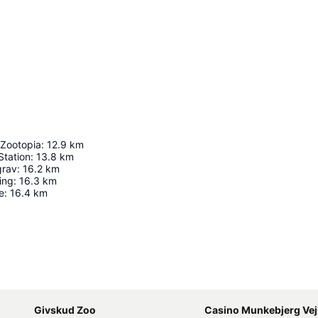
 Zootopia
:
12.9
km
Station
:
13.8
km
grav
:
16.2
km
ing
:
16.3
km
e
:
16.4
km
Udvid kort
Givskud Zoo
Casino Munkebjerg Vej