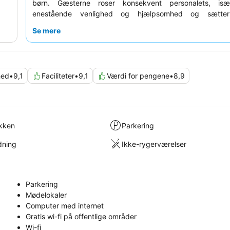
børn. Gæsterne roser konsekvent personalets, isæ
enestående venlighed og hjælpsomhed og sætte
bekvemmeligheden ved det
veludstyrede tekøkken
i hve
Se mere
madlavning. For en virkelig fordybende oplevelse kan du 
booke en lejlighed med et
indendørs bordtennisområde
.
hed
•
9,1
Faciliteter
•
9,1
Værdi for pengene
•
8,9
kken
Parkering
dning
Ikke-rygerværelser
Parkering
Mødelokaler
Computer med internet
Gratis wi-fi på offentlige områder
Wi-fi