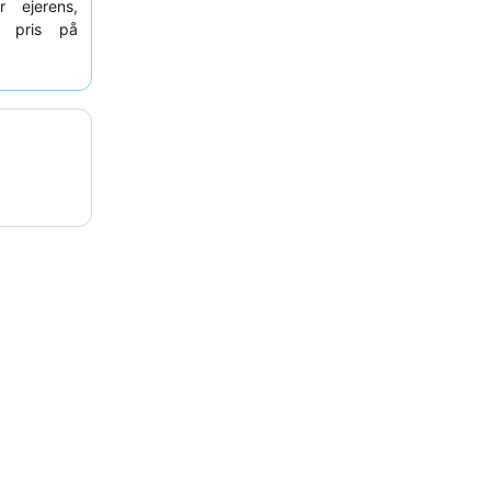
r ejerens,
r pris på
r enhed til
overveje at