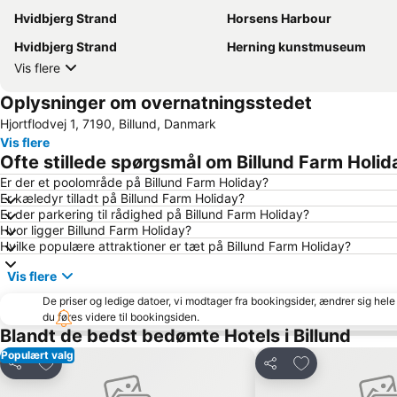
Hvidbjerg Strand
Horsens Harbour
Hvidbjerg Strand
Herning kunstmuseum
Vis flere
Oplysninger om overnatningsstedet
Hjortflodvej 1, 7190, Billund, Danmark
Vis flere
Ofte stillede spørgsmål om Billund Farm Holid
Er der et poolområde på Billund Farm Holiday?
Er kæledyr tilladt på Billund Farm Holiday?
Er der parkering til rådighed på Billund Farm Holiday?
Hvor ligger Billund Farm Holiday?
Hvilke populære attraktioner er tæt på Billund Farm Holiday?
Vis flere
De priser og ledige datoer, vi modtager fra bookingsider, ændrer sig hele 
du føres videre til bookingsiden.
Blandt de bedst bedømte Hotels i Billund
Populært valg
Føj til favoritter
Føj til favoritter
Del
Del