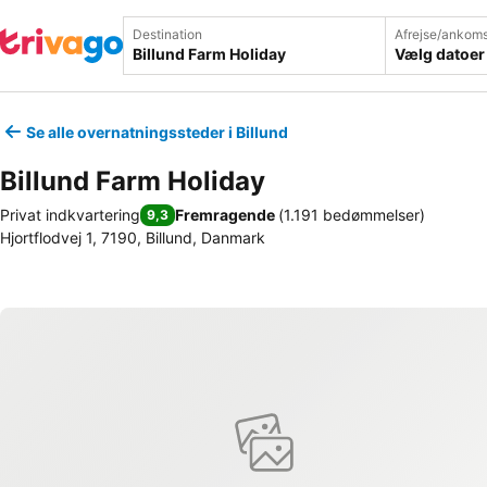
Destination
Afrejse/ankoms
Vælg datoer
Se alle overnatningssteder i Billund
Billund Farm Holiday
Privat indkvartering
Fremragende
(
1.191 bedømmelser
)
9,3
Hjortflodvej 1, 7190, Billund, Danmark