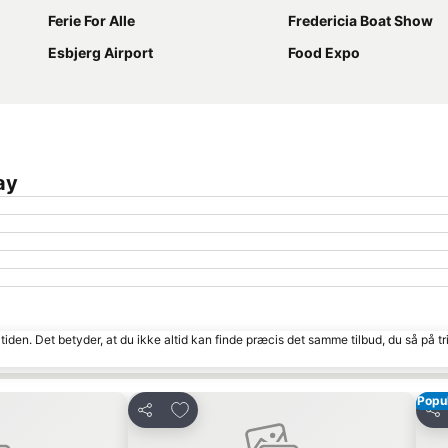
Ferie For Alle
Fredericia Boat Show
Esbjerg Airport
Food Expo
ay
tiden. Det betyder, at du ikke altid kan finde præcis det samme tilbud, du så på tr
Popu
Føj til favoritter
Del
Del