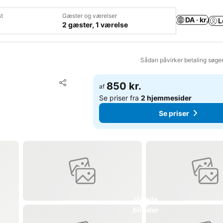
t
Gæster og værelser
DA · kr.
L
2 gæster, 1 værelse
Sådan påvirker betaling søge
Føj til favoritter
850 kr.
af
Del
Se priser fra
2 hjemmesider
Se priser