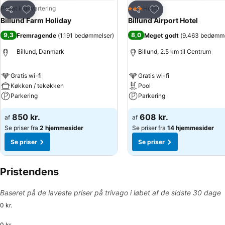
Føj til favoritter
Føj til favoritter
Privat indkvartering
Hotel
3 Stjerner
Del
Del
Billund Farm Holiday
Billund Airport Hotel
9,3
8,0
Fremragende
(
1.191 bedømmelser
)
Meget godt
(
9.463 bedømme
Billund, Danmark
Billund, 2.5 km til Centrum
Gratis wi-fi
Gratis wi-fi
Køkken / tekøkken
Pool
Parkering
Parkering
850 kr.
608 kr.
af
af
Se priser fra
2 hjemmesider
Se priser fra
14 hjemmesider
Se priser
Se priser
Pristendens
Baseret på de laveste priser på trivago i løbet af de sidste 30 dage
0 kr.
0 kr.