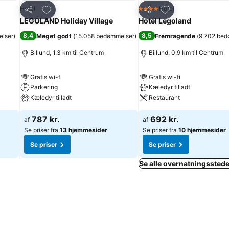
Føj til favoritter
Føj til favoritter
Hotel
Hotel
4 Stjerner
Del
Del
LEGOLAND Holiday Village
Hotel Legoland
8,4
8,5
lser
)
Meget godt
(
15.058 bedømmelser
)
Fremragende
(
9.702 bed
Billund, 1.3 km til Centrum
Billund, 0.9 km til Centrum
Gratis wi-fi
Gratis wi-fi
Parkering
Kæledyr tilladt
Kæledyr tilladt
Restaurant
787 kr.
692 kr.
af
af
Se priser fra
13 hjemmesider
Se priser fra
10 hjemmesider
Se priser
Se priser
Se alle overnatningssteder