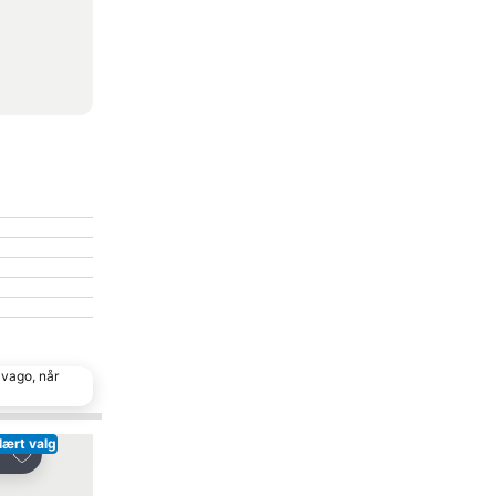
ivago, når
lært valg
Føj til favoritter
Føj til favoritter
Del