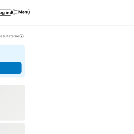
Menu
og ind
resultaterne