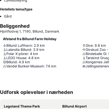
Cykeludlejning
Hotellets tema/type
Gård
Beliggenhed
Hjortflodvej 1, 7190, Billund, Danmark
Afstand fra Billund Farm Holiday
Billund Lufthavn
:
2.9
km
Give
:
9.8
km
Lalandia Billund
:
3.9
km
Givskud Zoo -
Polar X-plorer
:
4
km
Bindeballe Gl. 
LEGO House
:
4.8
km
Tørskind Grus
Billund
:
4.9
km
Kongernes Jell
Vandel Bunker-Museum
:
7.6
km
Jellingestenen
Udforsk oplevelser i nærheden
Legoland Theme Park
Billund Airport