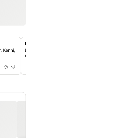
Hytter med tekøkken
, Kenni,
Du kan finde dig til rette i komfortable hytter med små 
som giver dig mulighed for selv at lave mad under læng