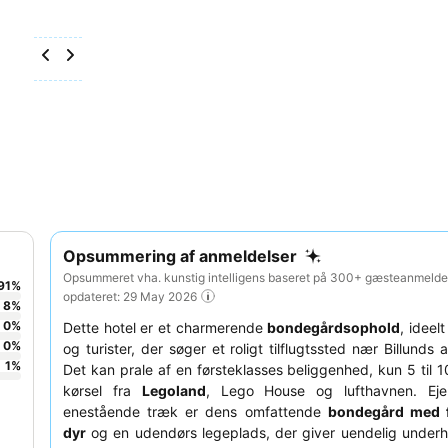
Opsummering af anmeldelser
Opsummeret vha. kunstig intelligens baseret på 300+ gæsteanmeldel
91
%
opdateret: 29 May 2026
8
%
0
%
Dette hotel er et charmerende
bondegårdsophold
, ideelt
0
%
og turister, der søger et roligt tilflugtssted nær Billunds a
1
%
Det kan prale af en førsteklasses beliggenhed, kun 5 til 1
kørsel fra
Legoland
, Lego House og lufthavnen. Ej
enestående træk er dens omfattende
bondegård med f
dyr
og en udendørs legeplads, der giver uendelig underh