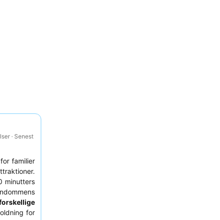
ser · Senest
 for familier
ttraktioner.
0 minutters
endommens
orskellige
oldning for