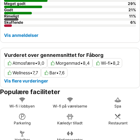
Meget godt
29
%
Godt
21
%
Rimeligt
11
%
Skuffende
6
%
Vis anmeldelser
Vurderet over gennemsnittet for Fåborg
Atmosfære
•
9,0
Morgenmad
•
8,4
Wi-fi
•
8,2
Wellness
•
7,7
Bar
•
7,6
Vis flere vurderinger
Populære faciliteter
Wi-fi i lobbyen
Wi-fi på værelserne
Spa
Parkering
Kæledyr tilladt
Restaurant
Hotelbar
Motionscenter