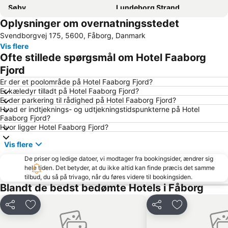
Søby
Lundeborg Strand
Oplysninger om overnatningsstedet
Odense Domkirke
H C Andersen Julemarkedet
Svendborgvej 175, 5600, Fåborg, Danmark
Hans Christian Andersen Hus
Holckenhavn Slot
Vis flere
Hans Christian Andersen Airport
HC Andersen Haven - Eventyrhaven
Ofte stillede spørgsmål om Hotel Faaborg
Brandts
Tarup Center
Fjord
Soenderborg Badestrand
Ristinge
Er der et poolområde på Hotel Faaborg Fjord?
Er kæledyr tilladt på Hotel Faaborg Fjord?
Kelstrup
Nordstranden
Er der parkering til rådighed på Hotel Faaborg Fjord?
Hvad er indtjeknings- og udtjekningstidspunkterne på Hotel
Vemmingbund Badestrand
Spodsbjerg Drej
Faaborg Fjord?
Strand von Habernis
Sanct Albani Kirke
Hvor ligger Hotel Faaborg Fjord?
The Funen Village
Norgaardholz
Vis flere
Sandager Næs
Funen Art Museum
De priser og ledige datoer, vi modtager fra bookingsider, ændrer sig
hele tiden. Det betyder, at du ikke altid kan finde præcis det samme
Kings Garden
Lohals Nordstrand
tilbud, du så på trivago, når du føres videre til bookingsiden.
Spoken Word Festival
Denmark Open
Blandt de bedst bedømte Hotels i Fåborg
Naturschutzgebiet Geltinger Birk
Yachthafen Wackerballig
Del
Føj til favoritter
Del
Føj til favorit
Egeskov veteranmuseum