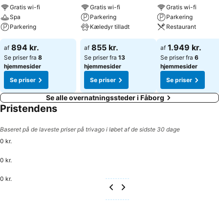
Gratis wi-fi
Gratis wi-fi
Gratis wi-fi
Værelser med komfort Alle værelser har enten altan eller terrasse
Spa
Parkering
Parkering
med og uden udsigt til fjorden, hvor du kan nyde den friske
Parkering
Kæledyr tilladt
Restaurant
Sydfynske luft og en kop kaffe. Vælg mellem hyggelige
dobbeltværelser, rummelige standardværelser eller elegante suiter
894 kr.
855 kr.
1.949 kr.
af
af
af
Faciliteter • 128 værelser - alle med balkon eller terrasse • Spa og
Se priser fra
8
Se priser fra
13
Se priser fra
6
wellness • Fitness • Privat strand med badebro • Privat skov med
hjemmesider
hjemmesider
hjemmesider
bålplads og shelters • Strandbar • Bar og loungeområde •
Restaurant Brasseriet • Gourmetrestaurant Havlit • 12-hullers
Se priser
Se priser
Se priser
krolfbane, petanque og havespil • Mulighed for lån af cykler •
Se alle overnatningssteder i Fåborg
Green Key certificeret • Gratis parkering • 12 ladestandere til elbiler
Pristendens
• Gratis Wifi
Baseret på de laveste priser på trivago i løbet af de sidste 30 dage
0 kr.
0 kr.
0 kr.