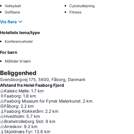
Volleyball
Cykeludlejning
Golfbane
Fitness
Vis flere
Hotellets tema/type
Konferencehotel
For børn
Måltider til børn
Beliggenhed
Svendborgvej 175, 5600, Fåborg, Danmark
Afstand fra Hotel Faaborg Fjord
Kaleko Mølle
:
1.7
km
Faaborg
:
1.8
km
Faaborg Museum for Fynsk Malerkunst
:
2
km
Fåborg
:
2.2
km
Faaborg Klokketårn
:
2.2
km
Hvedholm
:
5.7
km
Brahetrolleborg Slot
:
9
km
Arreskov
:
9.2
km
Skjoldnæs Fyr
:
13.6
km