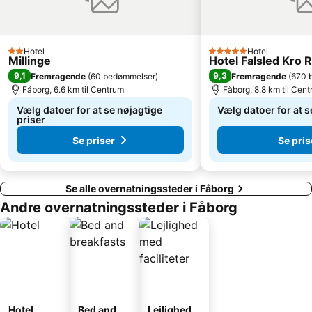
Hotel
Hotel
2 Stjerner
5 Stjerner
Millinge
Hotel Falsled Kro 
9,1
9,3
Fremragende
(
60 bedømmelser
)
Fremragende
(
670 
Fåborg, 6.6 km til Centrum
Fåborg, 8.8 km til Cen
Vælg datoer for at se nøjagtige
Vælg datoer for at s
priser
Se priser
Se pris
Se alle overnatningssteder i Fåborg
Andre overnatningssteder i Fåborg
Hotel
Bed and
Lejlighed