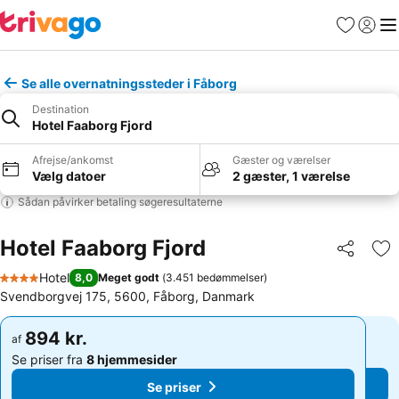
Favoritter
Log ind
Me
Se alle overnatningssteder i Fåborg
Destination
Hotel Faaborg Fjord
Afrejse/ankomst
Gæster og værelser
Vælg datoer
2 gæster, 1 værelse
Sådan påvirker betaling søgeresultaterne
Hotel Faaborg Fjord
Del
Føj
Hotel
8,0
Meget godt
(
3.451 bedømmelser
)
4 Stjerner
Svendborgvej 175, 5600, Fåborg, Danmark
894 kr.
894 kr.
af
af
Se priser fra
8 hjemmesider
Se priser fra
8 hjemmesider
Se priser
Se priser