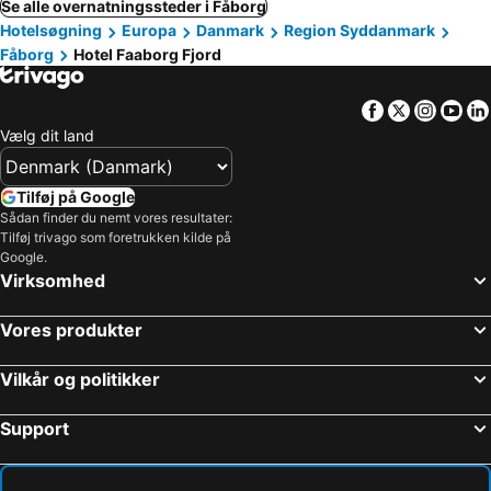
Se alle overnatningssteder i Fåborg
Hotelsøgning
Europa
Danmark
Region Syddanmark
Fåborg
Hotel Faaborg Fjord
Facebook
Twitter
Insta
Yo
Vælg dit land
Tilføj på Google
Sådan finder du nemt vores resultater:
Tilføj trivago som foretrukken kilde på
Google.
Virksomhed
Vores produkter
Vilkår og politikker
Support