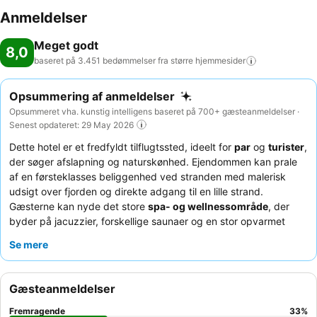
Anmeldelser
Meget godt
8,0
baseret på 3.451 bedømmelser fra større
hjemmesider
Opsummering af anmeldelser
Opsummeret vha. kunstig intelligens baseret på 700+ gæsteanmeldelser ·
Senest opdateret: 29 May 2026
Dette hotel er et fredfyldt tilflugtssted, ideelt for
par
og
turister
,
der søger afslapning og naturskønhed. Ejendommen kan prale
af en førsteklasses beliggenhed ved stranden med malerisk
udsigt over fjorden og direkte adgang til en lille strand.
Gæsterne kan nyde det store
spa- og wellnessområde
, der
byder på jacuzzier, forskellige saunaer og en stor opvarmet
udendørs pool. Personalet får konsekvent ros for deres venlige
Se mere
og professionelle service, som komplementerer den
fremragende
morgenmadsbuffet
med dens omfattende udvalg
og lokale specialiteter. For en forbedret oplevelse kan du
Gæsteanmeldelser
overveje at booke et værelse, der undgår udsigt til
parkeringspladsen, for større privatliv og et mere roligt ophold.
Fremragende
33
%