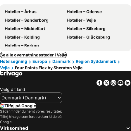
Hoteller – Århus
Hoteller – Odense
Hoteller – Sønderborg
Hoteller – Vejle
Hoteller – Middelfart
Hoteller – Silkeborg
Hoteller – Kolding
Hoteller – Glücksburg
Hoteller – Børkop
Se alle overnatningssteder i Vejle
Hotelsøgning
Europa
Danmark
Region Syddanmark
Vejle
Four Points Flex by Sheraton Vejle
Facebook
Twitter
Insta
Yo
Vælg dit land
Tilføj på Google
Sådan finder du nemt vores resultater:
Tilføj trivago som foretrukken kilde på
Google.
Virksomhed