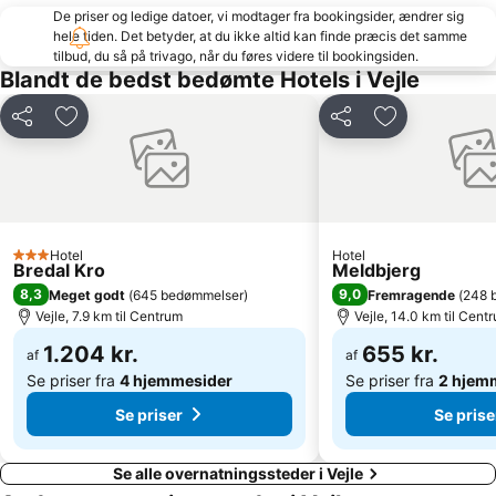
De priser og ledige datoer, vi modtager fra bookingsider, ændrer sig
hele tiden. Det betyder, at du ikke altid kan finde præcis det samme
tilbud, du så på trivago, når du føres videre til bookingsiden.
Blandt de bedst bedømte Hotels i Vejle
Del
Føj til favoritter
Del
Føj til favorit
Hotel
Hotel
3 Stjerner
Bredal Kro
Meldbjerg
8,3
9,0
Meget godt
(
645 bedømmelser
)
Fremragende
(
248 
Vejle, 7.9 km til Centrum
Vejle, 14.0 km til Cent
1.204 kr.
655 kr.
af
af
Se priser fra
4 hjemmesider
Se priser fra
2 hjem
Se priser
Se prise
Se alle overnatningssteder i Vejle