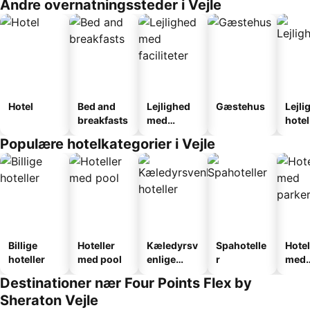
Andre overnatningssteder i Vejle
Hotel
Bed and
Lejlighed
Gæstehus
Lejli
breakfasts
med
hotel
faciliteter
Populære hotelkategorier i Vejle
Billige
Hoteller
Kæledyrsv
Spahotelle
Hotel
hoteller
med pool
enlige
r
med
hoteller
park
Destinationer nær Four Points Flex by
Sheraton Vejle