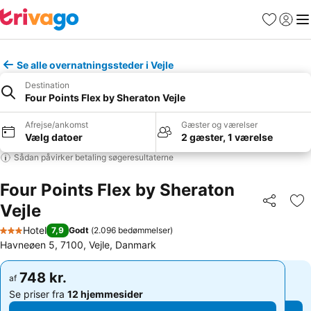
Favoritter
Log ind
Me
Se alle overnatningssteder i Vejle
Destination
Four Points Flex by Sheraton Vejle
Afrejse/ankomst
Gæster og værelser
Vælg datoer
2 gæster, 1 værelse
Sådan påvirker betaling søgeresultaterne
Four Points Flex by Sheraton
Vejle
Del
Føj
Hotel
7,9
Godt
(
2.096 bedømmelser
)
3 Stjerner
Havneøen 5, 7100, Vejle, Danmark
748 kr.
748 kr.
af
af
Se priser fra
12 hjemmesider
Se priser fra
12 hjemmesider