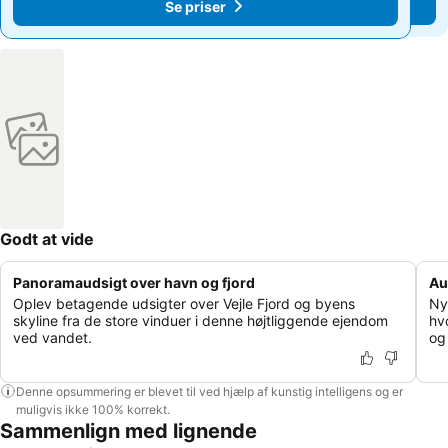
Se priser
Se priser
Godt at vide
Panoramaudsigt over havn og fjord
Au
Oplev betagende udsigter over Vejle Fjord og byens
Ny
skyline fra de store vinduer i denne højtliggende ejendom
hv
ved vandet.
og
Denne opsummering er blevet til ved hjælp af kunstig intelligens og er
muligvis ikke 100% korrekt.
Sammenlign med lignende