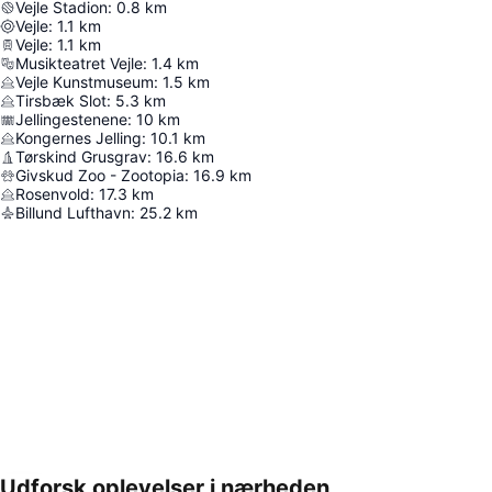
Vejle Stadion
:
0.8
km
Vejle
:
1.1
km
Vejle
:
1.1
km
Musikteatret Vejle
:
1.4
km
Vejle Kunstmuseum
:
1.5
km
Tirsbæk Slot
:
5.3
km
Jellingestenene
:
10
km
Kongernes Jelling
:
10.1
km
Tørskind Grusgrav
:
16.6
km
Givskud Zoo - Zootopia
:
16.9
km
Rosenvold
:
17.3
km
Billund Lufthavn
:
25.2
km
Udforsk oplevelser i nærheden