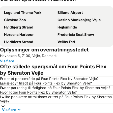
Udvid kort
Legoland Theme Park
Billund Airport
Givskud Zoo
Casino Munkebjerg Vejle
Hvidbjerg Strand
Hejlsminde
Horsens Harbour
Fredericia Boat Show
Hvidbjerg Strand
Vejlby Fed
Oplysninger om overnatningsstedet
Grønninghoved Nord
Binderup
Havneøen 5, 7100, Vejle, Danmark
Fast and Furious Car Show
Løverodde
Vis flere
Hejnsvig Kirke
Strandparken Skaerbaek
Ofte stillede spørgsmål om Four Points Flex
Textiles & Fabrics Expo
by Sheraton Vejle
Er der et poolområde på Four Points Flex by Sheraton Vejle?
Er kæledyr tilladt på Four Points Flex by Sheraton Vejle?
Er der parkering til rådighed på Four Points Flex by Sheraton Vejle?
Hvor ligger Four Points Flex by Sheraton Vejle?
Hvilke populære attraktioner er tæt på Four Points Flex by Sheraton
Vejle?
Vis flere