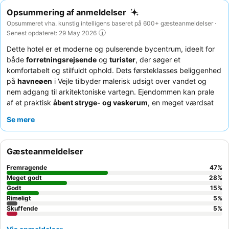
Opsummering af anmeldelser
Opsummeret vha. kunstig intelligens baseret på 600+ gæsteanmeldelser ·
Senest opdateret: 29 May 2026
Dette hotel er et moderne og pulserende bycentrum, ideelt for
både
forretningsrejsende
og
turister
, der søger et
komfortabelt og stilfuldt ophold. Dets førsteklasses beliggenhed
på
havneøen
i Vejle tilbyder malerisk udsigt over vandet og
nem adgang til arkitektoniske vartegn. Ejendommen kan prale
af et praktisk
åbent stryge- og vaskerum
, en meget værdsat
facilitet for alle gæster. Gæsterne roser konsekvent det
venlige
Se mere
og imødekommende personale
og den varierede
morgenmadsbuffet, som byder på en fantastisk udsigt fra 11.
etage. For den bedste oplevelse kan du overveje at besøge
Gæsteanmeldelser
tagloungen
for panoramaudsigt over fjorden og byen.
Fremragende
47
%
Meget godt
28
%
Godt
15
%
Rimeligt
5
%
Skuffende
5
%