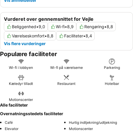
Vis anmeldelser
Vurderet over gennemsnittet for Vejle
Beliggenhed
•
9,0
Wi-fi
•
8,9
Rengøring
•
8,8
Værelseskomfort
•
8,8
Faciliteter
•
8,4
Vis flere vurderinger
Populære faciliteter
Wi-fi i lobbyen
Wi-fi på værelserne
Parkering
Kæledyr tilladt
Restaurant
Hotelbar
Motionscenter
Alle faciliteter
Overnatningsstedets faciliteter
Café
Hurtig indtjekning/udtjekning
Elevator
Motionscenter