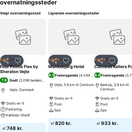
overnatningssteder
Valgt overnatningssted
Lignende overnatningssteder
Hotel
Hotel
Hotel
3 Stjerner
4 Stjerner
4 Stjerner
Del
Føj til favoritter
Del
Føj til favoritter
Del
Føj til fa
Four Points Flex by
Munkebjerg Hotel
Comwell Kellers P
Sheraton Vejle
8,5
8,8
Fremragende
(
4.048 bedømmelser
Fremragende
)
(
3.
7,9
Godt
(
2.096 bedømmelser
)
Vejle, 5.6 km til Centrum
Børkop, 3.8 km til
Centrum
Vejle, Danmark
Gratis wi-fi
Gratis wi-fi
Gratis wi-fi
Pool
Pool
Parkering
Spa
Spa
Kæledyr tilladt
Se priser
Se priser
820 kr.
933 kr.
af
af
Se priser
748 kr.
af