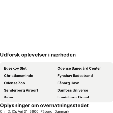
Udforsk oplevelser i nærheden
Udvid kort
Egeskov Slot
Odense Banegård Center
Christiansminde
Fynshav Badestrand
Odense Zoo
Fåborg Havn
Sønderborg Airport
Danfoss Universe
Søby
Lundeborg Strand
Oplysninger om overnatningsstedet
Odense Domkirke
H C Andersen Julemarkedet
Chr. D. IXs Vej 31, 5600, Fåborg, Danmark
Hans Christian Andersen Hus
Holckenhavn Slot