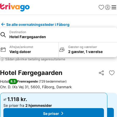
Favoritter
Log ind
Me
Se alle overnatningssteder i Fåborg
Destination
Hotel Færgegaarden
Afrejse/ankomst
Gæster og værelser
Vælg datoer
2 gæster, 1 værelse
Sådan påvirker betaling søgeresultaterne
Hotel Færgegaarden
Del
Føj
Hotel
8,5
Fremragende
(
729 bedømmelser
)
Chr. D. IXs Vej 31, 5600, Fåborg, Danmark
1.118 kr.
1.118 kr.
af
af
Se priser fra
2 hjemmesider
Se priser fra
2 hjemmesider
Se priser
Se priser