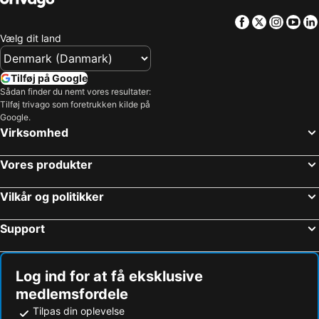
Facebook
Twitter
Insta
Yo
Vælg dit land
Tilføj på Google
Sådan finder du nemt vores resultater:
Tilføj trivago som foretrukken kilde på
Google.
Virksomhed
Vores produkter
Vilkår og politikker
Support
Log ind for at få eksklusive
medlemsfordele
Tilpas din oplevelse