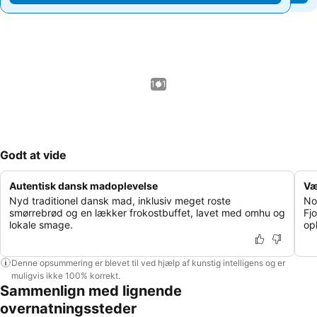
1 / 1
Godt at vide
Autentisk dansk madoplevelse
Væ
Nyd traditionel dansk mad, inklusiv meget roste
No
smørrebrød og en lækker frokostbuffet, lavet med omhu og
Fj
lokale smage.
op
Denne opsummering er blevet til ved hjælp af kunstig intelligens og er
muligvis ikke 100% korrekt.
Sammenlign med lignende
overnatningssteder