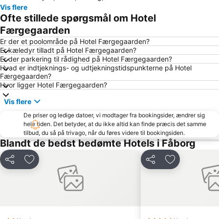
Vis flere
Hans Christian Andersen Airport
HC Andersen Haven - Eventyrhaven
Ofte stillede spørgsmål om Hotel
Brandts
Genner
Færgegaarden
Tarup Center
Soenderborg Badestrand
Er der et poolområde på Hotel Færgegaarden?
Er kæledyr tilladt på Hotel Færgegaarden?
Ristinge
Kelstrup
Er der parkering til rådighed på Hotel Færgegaarden?
Hvad er indtjeknings- og udtjekningstidspunkterne på Hotel
Nordstranden
Vemmingbund Badestrand
Færgegaarden?
Spodsbjerg Drej
Strand von Habernis
Hvor ligger Hotel Færgegaarden?
Sanct Albani Kirke
The Funen Village
Vis flere
Norgaardholz
Sandager Næs
De priser og ledige datoer, vi modtager fra bookingsider, ændrer sig
hele tiden. Det betyder, at du ikke altid kan finde præcis det samme
Funen Art Museum
Kings Garden
tilbud, du så på trivago, når du føres videre til bookingsiden.
Lohals Nordstrand
Spoken Word Festival
Blandt de bedst bedømte Hotels i Fåborg
Denmark Open
Naturschutzgebiet Geltinger Birk
Del
Føj til favoritter
Del
Føj til favorit
Yachthafen Wackerballig
Egeskov veteranmuseum