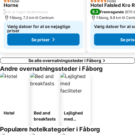
Hotel
Hotel
2 Stjerner
5 Stjerner
Horne
Hotel Falsled Kro 
/
9,3
Der er ingen bedømmelse
Fremragende
(
670 
Fåborg, 7.3 km til Centrum
Fåborg, 8.8 km til Cen
Vælg datoer for at se nøjagtige
Vælg datoer for at s
priser
Se priser
Se pris
Se alle overnatningssteder i Fåborg
Andre overnatningssteder i Fåborg
Hotel
Bed and
Lejlighed
breakfasts
med
faciliteter
Populære hotelkategorier i Fåborg