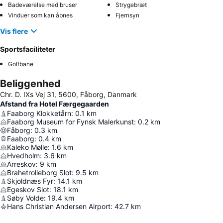
Badeværelse med bruser
Strygebræt
Vinduer som kan åbnes
Fjernsyn
Vis flere
Sportsfaciliteter
Golfbane
Beliggenhed
Chr. D. IXs Vej 31, 5600, Fåborg, Danmark
Afstand fra Hotel Færgegaarden
Faaborg Klokketårn
:
0.1
km
Faaborg Museum for Fynsk Malerkunst
:
0.2
km
Fåborg
:
0.3
km
Faaborg
:
0.4
km
Kaleko Mølle
:
1.6
km
Hvedholm
:
3.6
km
Arreskov
:
9
km
Brahetrolleborg Slot
:
9.5
km
Skjoldnæs Fyr
:
14.1
km
Egeskov Slot
:
18.1
km
Søby Volde
:
19.4
km
Hans Christian Andersen Airport
:
42.7
km