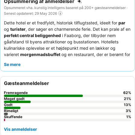
Opsummering af anmeldelser
Opsummeret vha. kunstig intelligens baseret på 200+ gæsteanmeldelser ·
Senest opdateret: 29 May 2026
Dette hotel er et fredfyldt, historisk tilflugtssted, ideelt for
par
og
turister
, der søger en charmerende ferie. Det kan prale af en
perfekt central beliggenhed
i Faaborg, der tilbyder nem
gåafstand til byens attraktioner og busstationen. Hotellets
kulinariske oplevelse er et højdepunkt med en lækker og
varieret
morgenmadsbuffet
og en restaurant, der er berømt for
sit traditionelle danske køkken. Gæsterne roser konsekvent
Se mere
personalet
for deres enestående venlighed og hjælpsomhed.
For et mere roligt ophold kan du overveje at anmode om et
værelse mod haven for at minimere trafikstøj.
Gæsteanmeldelser
Fremragende
62
%
Meget godt
21
%
Godt
13
%
Rimeligt
3
%
Skuffende
1
%
Vis anmeldelser