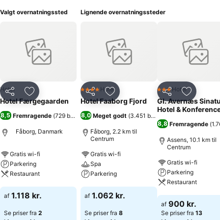
Valgt overnatningssted
Lignende overnatningssteder
Hotel
Hotel
Hotel
4 Stjerner
3 Stjerner
Del
Føj til favoritter
Del
Føj til favoritter
Del
Føj til fa
Hotel Færgegaarden
Hotel Faaborg Fjord
Gl. Avernæs Sinat
Hotel & Konferenc
8,5
8,0
Fremragende
(
729 bedømmelser
Meget godt
)
(
3.451 bedømmelser
)
8,8
Fremragende
(
1.
Fåborg, Danmark
Fåborg, 2.2 km til
Centrum
Assens, 10.1 km til
Centrum
Gratis wi-fi
Gratis wi-fi
Gratis wi-fi
Parkering
Spa
Parkering
Restaurant
Parkering
Restaurant
Se priser
Se priser
1.118 kr.
1.062 kr.
af
af
Se priser
900 kr.
af
Se priser fra
2
Se priser fra
8
Se priser fra
13