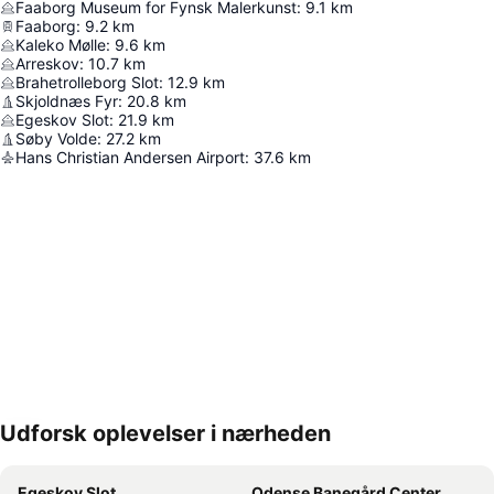
Faaborg Museum for Fynsk Malerkunst
:
9.1
km
Faaborg
:
9.2
km
Kaleko Mølle
:
9.6
km
Arreskov
:
10.7
km
Brahetrolleborg Slot
:
12.9
km
Skjoldnæs Fyr
:
20.8
km
Egeskov Slot
:
21.9
km
Søby Volde
:
27.2
km
Hans Christian Andersen Airport
:
37.6
km
Udforsk oplevelser i nærheden
Udvid kort
Egeskov Slot
Odense Banegård Center