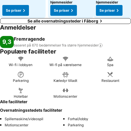
hjemmesider
hjemmesider
Se priser
Se priser
Se priser
Se alle overnatningssteder i Fåborg
Anmeldelser
Fremragende
9,3
baseret på 670 bedømmelser fra større
hjemmesider
Populære faciliteter
Wi-fi i lobbyen
Wi-fi på værelserne
Spa
Parkering
Kæledyr tilladt
Restaurant
Hotelbar
Motionscenter
Alle faciliteter
Overnatningsstedets faciliteter
Spillemaskine/videospil
Forhal/lobby
Motionscenter
Parkering