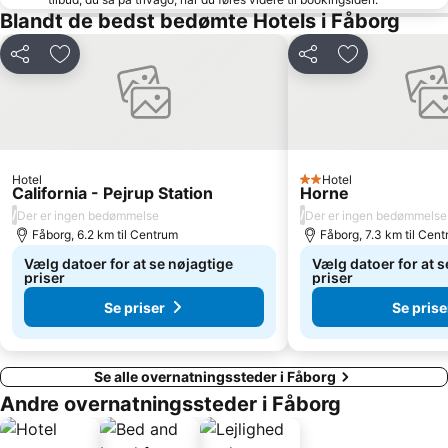
The Funen Village
Norgaardholz
Blandt de bedst bedømte Hotels i Fåborg
Sandager Næs
Funen Art Museum
Del
Føj til favoritter
Del
Føj til favorit
Kings Garden
Lohals Nordstrand
Spoken Word Festival
Denmark Open
Naturschutzgebiet Geltinger Birk
Yachthafen Wackerballig
Egeskov veteranmuseum
Hotel
Hotel
2 Stjerner
California - Pejrup Station
Horne
/
/
Der er ingen bedømmelse
Der er ingen bedømmelse
Fåborg, 6.2 km til Centrum
Fåborg, 7.3 km til Cen
Vælg datoer for at se nøjagtige
Vælg datoer for at s
priser
priser
Se priser
Se prise
Se alle overnatningssteder i Fåborg
Andre overnatningssteder i Fåborg