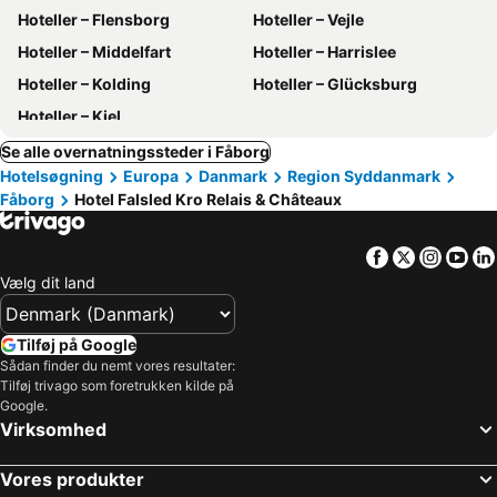
Hoteller – Flensborg
Hoteller – Vejle
Hoteller – Middelfart
Hoteller – Harrislee
Hoteller – Kolding
Hoteller – Glücksburg
Hoteller – Kiel
Se alle overnatningssteder i Fåborg
Hotelsøgning
Europa
Danmark
Region Syddanmark
Fåborg
Hotel Falsled Kro Relais & Châteaux
Facebook
Twitter
Insta
Yo
Vælg dit land
Tilføj på Google
Sådan finder du nemt vores resultater:
Tilføj trivago som foretrukken kilde på
Google.
Virksomhed
Vores produkter