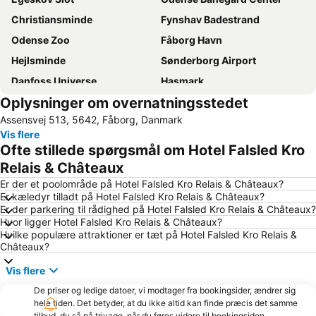
Christiansminde
Fynshav Badestrand
Odense Zoo
Fåborg Havn
Hejlsminde
Sønderborg Airport
Danfoss Universe
Hasmark
Oplysninger om overnatningsstedet
Søby
Lundeborg Strand
Assensvej 513, 5642, Fåborg, Danmark
Odense Domkirke
H C Andersen Julemarkedet
Vis flere
Hans Christian Andersen Hus
Holckenhavn Slot
Ofte stillede spørgsmål om Hotel Falsled Kro
Hans Christian Andersen Airport
Vejlby Fed
Relais & Châteaux
HC Andersen Haven - Eventyrhaven
Brandts
Er der et poolområde på Hotel Falsled Kro Relais & Châteaux?
Er kæledyr tilladt på Hotel Falsled Kro Relais & Châteaux?
Genner
Tarup Center
Er der parkering til rådighed på Hotel Falsled Kro Relais & Châteaux?
Hvor ligger Hotel Falsled Kro Relais & Châteaux?
Soenderborg Badestrand
Ristinge
Hvilke populære attraktioner er tæt på Hotel Falsled Kro Relais &
Aabenraa Museum - Sønderjyllands Søfartsmuseum
Kelstrup
Châteaux?
Nordstranden
Vemmingbund Badestrand
Vis flere
Grønninghoved Nord
Strand von Habernis
De priser og ledige datoer, vi modtager fra bookingsider, ændrer sig
hele tiden. Det betyder, at du ikke altid kan finde præcis det samme
Sanct Albani Kirke
Binderup
tilbud, du så på trivago, når du føres videre til bookingsiden.