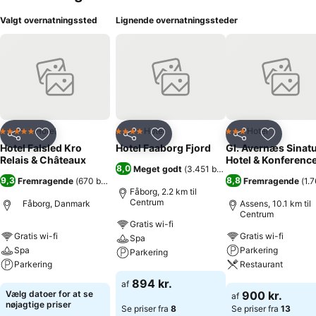
Valgt overnatningssted
Lignende overnatningssteder
Hotel
Hotel
Hotel
5 Stjerner
4 Stjerner
3 Stjerner
Del
Føj til favoritter
Del
Føj til favoritter
Del
Føj til fa
Hotel Falsled Kro
Hotel Faaborg Fjord
Gl. Avernæs Sinat
Relais & Châteaux
Hotel & Konferenc
8,0
Meget godt
(
3.451 bedømmelser
)
9,3
8,8
Fremragende
(
670 bedømmelser
)
Fremragende
(
1.
Fåborg, 2.2 km til
Centrum
Fåborg, Danmark
Assens, 10.1 km til
Centrum
Gratis wi-fi
Gratis wi-fi
Gratis wi-fi
Spa
Spa
Parkering
Parkering
Parkering
Restaurant
Se priser
894 kr.
af
Se priser
Se priser
Vælg datoer for at se
900 kr.
af
nøjagtige priser
Se priser fra
8
Se priser fra
13