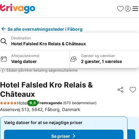
Favoritter
Log ind
Me
Se alle overnatningssteder i Fåborg
Destination
Hotel Falsled Kro Relais & Châteaux
Afrejse/ankomst
Gæster og værelser
Vælg datoer
2 gæster, 1 værelse
Sådan påvirker betaling søgeresultaterne
Hotel Falsled Kro Relais &
Châteaux
Del
Føj
Hotel
9,3
Fremragende
(
670 bedømmelser
)
5 Stjerner
Assensvej 513, 5642, Fåborg, Danmark
Vælg datoer for at se nøjagtige priser
Vælg datoer for at se nøjagtige priser
Se priser
Se priser