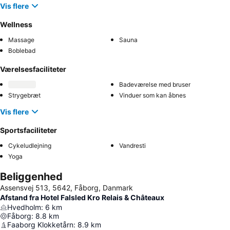
Vis flere
Wellness
Massage
Sauna
Boblebad
Værelsesfaciliteter
Badeværelse med bruser
Strygebræt
Vinduer som kan åbnes
Vis flere
Sportsfaciliteter
Cykeludlejning
Vandresti
Yoga
Beliggenhed
Assensvej 513, 5642, Fåborg, Danmark
Afstand fra Hotel Falsled Kro Relais & Châteaux
Hvedholm
:
6
km
Fåborg
:
8.8
km
Faaborg Klokketårn
:
8.9
km