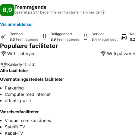
Fremragende
8,9
baseret på 217 bedømmelser fra større
hjemmesider
Vis anmeldelser
Renhed
Beliggenhed
Service
Ko
8,6
Fremragende
8,9
Fremragende
8,4
Meget godt
8,2
Populære faciliteter
Wi-fi i lobbyen
Wi-fi på være
Kæledyr tilladt
Alle faciliteter
Overnatningsstedets faciliteter
Parkering
Computer med internet
offentlig wi-fi
Værelsesfaciliteter
Vinduer som kan åbnes
Satellit-TV
Kabel-TV