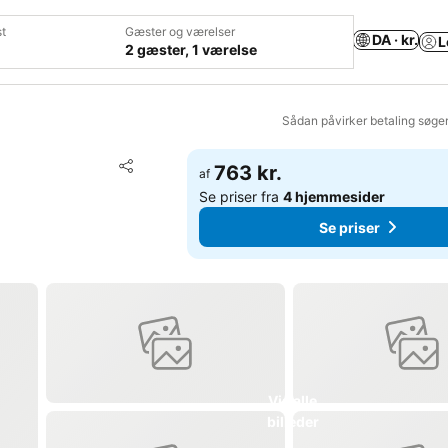
t
Gæster og værelser
DA · kr.
L
2 gæster, 1 værelse
Sådan påvirker betaling søge
Føj til favoritter
763 kr.
af
Del
Se priser fra
4 hjemmesider
Se priser