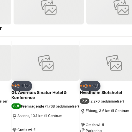
r
Føj til favoritter
Føj til favoritter
Hotel
Hotel
3 Stjerner
4 Stjerner
Del
Del
Gl. Avernæs Sinatur Hotel &
Hvedholm Slotshotel
Konference
7,2
lser
)
(
2.270 bedømmelser
)
8,8
Fremragende
(
1.768 bedømmelser
)
Fåborg, 3.6 km til Centrum
Assens, 10.1 km til Centrum
Gratis wi-fi
Gratis wi-fi
Parkering