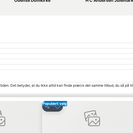
Odense Domkirke
H C Andersen Julemar
tiden. Det betyder, at du ikke altid kan finde præcis det samme tilbud, du så på tr
Populært valg
Føj til favoritter
Del