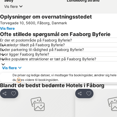
Søby
Lundeborg Strand
Vis flere
Oplysninger om overnatningsstedet
Torvegade 10, 5600, Fåborg, Danmark
Vis flere
Ofte stillede spørgsmål om Faaborg Byferie
Er der et poolområde på Faaborg Byferie?
Er kæledyr tilladt på Faaborg Byferie?
Er der parkering til rådighed på Faaborg Byferie?
Hvor ligger Faaborg Byferie?
Hvilke populære attraktioner er tæt på Faaborg Byferie?
Vis flere
De priser og ledige datoer, vi modtager fra bookingsider, ændrer sig hele 
du føres videre til bookingsiden.
Blandt de bedst bedømte Hotels i Fåborg
Føj til favoritter
Føj til favoritter
Del
Del