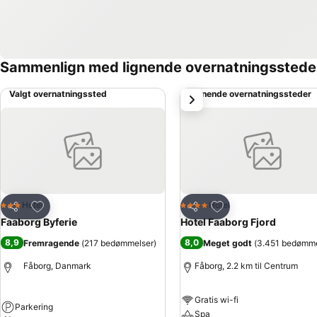
Sammenlign med lignende overnatningsstede
Valgt overnatningssted
Lignende overnatningssteder
næste
Føj til favoritter
Føj til favoritter
Hotel
Hotel
3 Stjerner
4 Stjerner
Del
Del
Faaborg Byferie
Hotel Faaborg Fjord
8,9
8,0
Fremragende
(
217 bedømmelser
)
Meget godt
(
3.451 bedømme
Fåborg, Danmark
Fåborg, 2.2 km til Centrum
Gratis wi-fi
Parkering
Spa