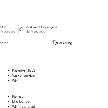
mfort
God værdi for pengene
Meget godt
8,1
Meget godt
lserne
Parkering
Kæledyr tilladt
Vaskeriservice
Wi-fi
Fjernsyn
Lille lounge
Wi-fi (værelse)