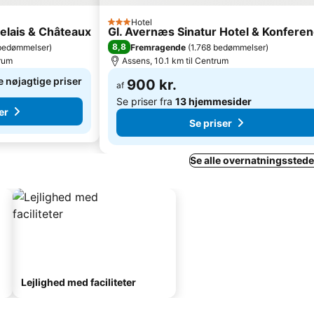
Hotel
3 Stjerner
Relais & Châteaux
Gl. Avernæs Sinatur Hotel & Konfere
8,8
bedømmelser
)
Fremragende
(
1.768 bedømmelser
)
trum
Assens, 10.1 km til Centrum
e nøjagtige priser
900 kr.
af
Se priser fra
13 hjemmesider
er
Se priser
Se alle overnatningsstede
Lejlighed med faciliteter