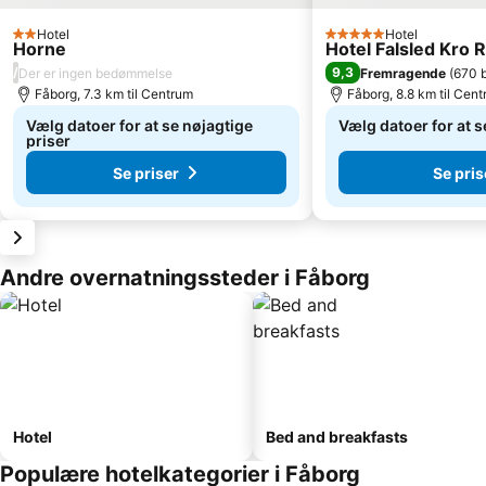
Hotel
Hotel
2 Stjerner
5 Stjerner
Horne
Hotel Falsled Kro 
/
9,3
Der er ingen bedømmelse
Fremragende
(
670 
Fåborg, 7.3 km til Centrum
Fåborg, 8.8 km til Cen
Vælg datoer for at se nøjagtige
Vælg datoer for at s
priser
Se priser
Se pris
Andre overnatningssteder i Fåborg
Hotel
Bed and breakfasts
Populære hotelkategorier i Fåborg