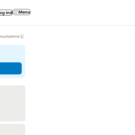
Menu
og ind
resultaterne