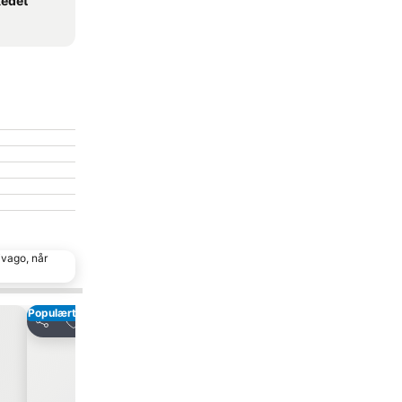
kedet
ivago, når
Populært valg
Føj til favoritter
Føj til favor
Del
Del