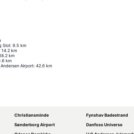
m
g Slot
:
9.5
km
:
14.2
km
18.2
km
9.6
km
 Andersen Airport
:
42.6
km
Udvid kort
Christiansminde
Fynshav Badestrand
Sønderborg Airport
Danfoss Universe