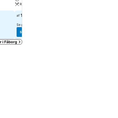
Restaurant
Kæledyr tilladt
1.118 kr.
1.145 kr.
af
af
Se priser fra
2 hjemmesider
Se priser fra
3 hjemmeside
Se priser
Se priser
r i Fåborg