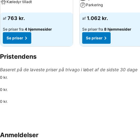
Kæledyr tilladt
Parkering
763 kr.
1.062 kr.
af
af
Se priser fra
4 hjemmesider
Se priser fra
8 hjemmesider
Se priser
Se priser
Pristendens
Baseret på de laveste priser på trivago i løbet af de sidste 30 dage
0 kr.
0 kr.
0 kr.
Anmeldelser