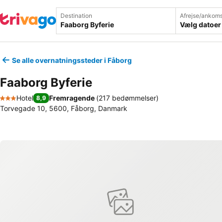
Destination
Afrejse/ankoms
Vælg datoer
Se alle overnatningssteder i Fåborg
Faaborg Byferie
Hotel
Fremragende
(
217 bedømmelser
)
8,9
3 Stjerner
Torvegade 10, 5600, Fåborg, Danmark