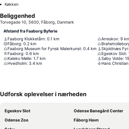
Køkken
Beliggenhed
Torvegade 10, 5600, Fåborg, Danmark
Afstand fra Faaborg Byferie
Faaborg Klokketårn
:
0.1
km
Arreskov
:
9
k
Fåborg
:
0.2
km
Brahetrollebor
Faaborg Museum for Fynsk Malerkunst
:
0.4
km
Skjoldnæs Fyr
Faaborg
:
0.6
km
Egeskov Slot
:
Kaleko Mølle
:
1.7
km
Søby Volde
:
1
Hvedholm
:
3.4
km
Hans Christian
Udforsk oplevelser i nærheden
Egeskov Slot
Odense Banegård Center
Odense Zoo
Fåborg Havn