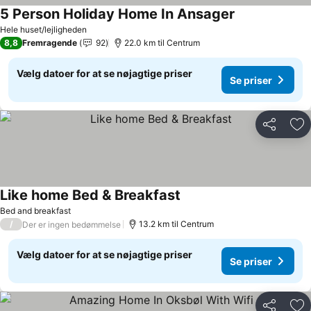
5 Person Holiday Home In Ansager
Se priser
Hele huset/lejligheden
8,8
Fremragende
92
22.0 km til Centrum
Vælg datoer for at se nøjagtige priser
Se priser
Del
Føj
Like home Bed & Breakfast
Se priser
Bed and breakfast
/
13.2 km til Centrum
Der er ingen bedømmelse
Vælg datoer for at se nøjagtige priser
Se priser