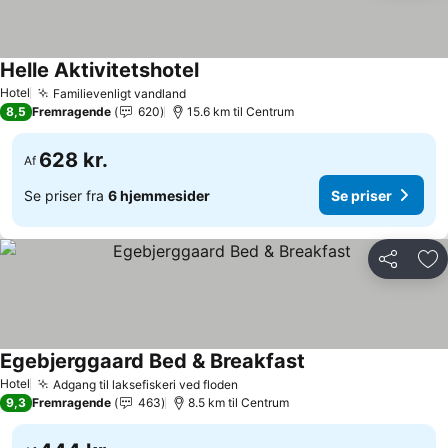
Helle Aktivitetshotel
Se priser
Hotel
Familievenligt vandland
Se priser
8,5
Fremragende
620
15.6 km til Centrum
628 kr.
Af
Se priser fra
6 hjemmesider
Se priser
Del
Føj
Egebjerggaard Bed & Breakfast
Se priser
Hotel
Adgang til laksefiskeri ved floden
Se priser
9,3
Fremragende
463
8.5 km til Centrum