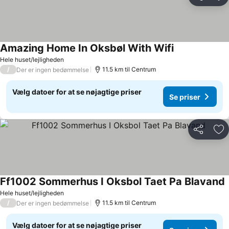
Del
Føj
Amazing Home In Oksbøl With Wifi
Se priser
Hele huset/lejligheden
/
11.5 km til Centrum
Der er ingen bedømmelse
Vælg datoer for at se nøjagtige priser
Se priser
Del
Føj
Ff1002 Sommerhus I Oksbol Taet Pa Blavand
S
Hele huset/lejligheden
/
11.5 km til Centrum
Der er ingen bedømmelse
Vælg datoer for at se nøjagtige priser