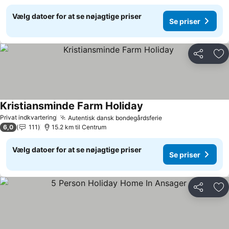
Vælg datoer for at se nøjagtige priser
Se priser
Del
Føj
Kristiansminde Farm Holiday
Se priser
Privat indkvartering
Autentisk dansk bondegårdsferie
Se priser
6,0
111
15.2 km til Centrum
Vælg datoer for at se nøjagtige priser
Se priser
Del
Føj