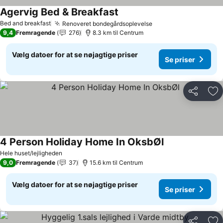
Agervig Bed & Breakfast
Se priser
Bed and breakfast
Renoveret bondegårdsoplevelse
Se priser
9,4
Fremragende
276
8.3 km til Centrum
Vælg datoer for at se nøjagtige priser
Se priser
Del
Føj
4 Person Holiday Home In OksbØl
Se priser
Hele huset/lejligheden
9,0
Fremragende
37
15.6 km til Centrum
Vælg datoer for at se nøjagtige priser
Se priser