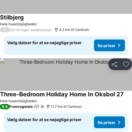
Stilbjerg
Se priser
Hele huset/lejligheden
/
4.2 km til Centrum
Der er ingen bedømmelse
Vælg datoer for at se nøjagtige priser
Se priser
Del
Føj
Three-Bedroom Holiday Home In Oksbol 27
Se 
Hele huset/lejligheden
8,6
Fremragende
9
11.7 km til Centrum
Vælg datoer for at se nøjagtige priser
Se priser