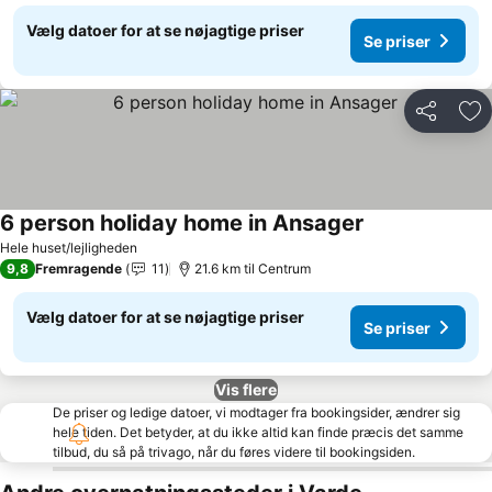
Vælg datoer for at se nøjagtige priser
Se priser
Del
Føj
6 person holiday home in Ansager
Se priser
Hele huset/lejligheden
9,8
Fremragende
11
21.6 km til Centrum
Vælg datoer for at se nøjagtige priser
Se priser
Vis flere
De priser og ledige datoer, vi modtager fra bookingsider, ændrer sig
hele tiden. Det betyder, at du ikke altid kan finde præcis det samme
tilbud, du så på trivago, når du føres videre til bookingsiden.