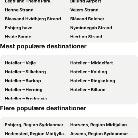
Legoland Theme Park
Billund Airport
Ansager Hotel og Hytteby
Sportium Sportel
Henne Strand
Vejers Strand
Turisthotellet
Arnbjerg Pavillonen
Blaavand Hvidbjerg Strand
Blåvand Bolcher
Helle Aktivitetshotel
Henne Strand Ferie Accommodation
Esbjerg havn
Nymindegab Strand
CampWest
Sportspark Blaavandshuk Golfcenter, Ho
Hvide Sande
Hjerting Strand
Hotel CoCo Aps
Egebjerggaard Bed & Breakfast
Mest populære destinationer
Fanø Vesterhavsbad
Kammerslusen Ribe
Grønninghoved Strand
Jegum
Parc National Vadehavet
Hvidberg Strand
Kvie Sø
Guldager Kro
Hoteller – Vejle
Hoteller – Middelfart
Houstrup Strand
Esbjerg Airport
Jegum
ECH Park
Hoteller – Silkeborg
Hoteller – Kolding
Henne Strand
Nymindegab Strand
Staytel
Fanø Vadehav Center
Hoteller – Børkop
Hoteller – Ringkøbing
Stauning Vestjylland Airport
Aargab Strand
Hoteller – Herning
Hoteller – Billund
Sjelborg Strand
Vognsbøl Park
Hoteller – Fredericia
Blaavand Mini Zoo
Flere populære destinationer
Esbjerg, Region Syddanmark Hoteller
Horsens, Region Midtjylland Hoteller
Hedensted, Region Midtjylland Hoteller
Assens, Region Syddanmark Hoteller