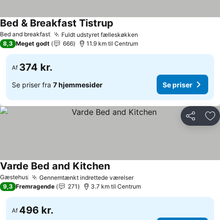
Bed & Breakfast Tistrup
Se priser
Bed and breakfast
Fuldt udstyret fælleskøkken
Se priser
8,3
Meget godt
666
11.9 km til Centrum
374 kr.
Af
Se priser fra
7 hjemmesider
Se priser
Del
Føj
Varde Bed and Kitchen
Se priser
Gæstehus
Gennemtænkt indrettede værelser
Se priser
9,3
Fremragende
271
3.7 km til Centrum
496 kr.
Af