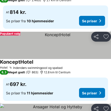
8,0
Meget godt
2.463
2.1 km til Centrum
814 kr.
Af
Se priser fra
10 hjemmesider
Se priser
Populært valg
Del
Føj
KonceptHotel
Se priser
Hotel
Indendørs swimmingpool og spabad
Se priser
8,3
Meget godt
863
12.8 km til Centrum
697 kr.
Af
Se priser fra
11 hjemmesider
Se priser