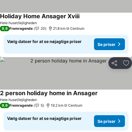
Holiday Home Ansager Xviii
Se priser
Hele huset/lejligheden
9,9
Fremragende
20
21.8 km til Centrum
Vælg datoer for at se nøjagtige priser
Se priser
Del
Føj
2 person holiday home in Ansager
Se priser
Hele huset/lejligheden
9,9
Fremragende
5
19.2 km til Centrum
Vælg datoer for at se nøjagtige priser
Se priser