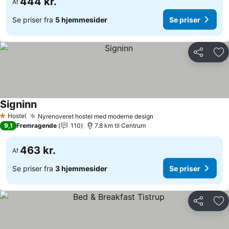
444 kr.
Af
Se priser fra
5 hjemmesider
Se priser
Del
Føj
Signinn
Se priser
Hostel
Nyrenoveret hostel med moderne design
Se priser
1 Stjerner
9,1
Fremragende
110
7.8 km til Centrum
463 kr.
Af
Se priser fra
3 hjemmesider
Se priser
Del
Føj