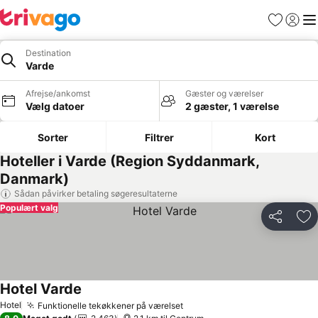
Favoritter
Log ind
Me
Destination
Varde
Afrejse/ankomst
Gæster og værelser
Vælg datoer
2 gæster, 1 værelse
Sorter
Filtrer
Kort
Hoteller i Varde (Region Syddanmark,
Danmark)
Sådan påvirker betaling søgeresultaterne
Populært valg
Del
Føj
Hotel Varde
Se priser
Hotel
Funktionelle tekøkkener på værelset
Se priser