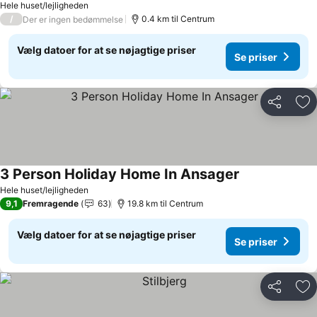
Hele huset/lejligheden
/
0.4 km til Centrum
Der er ingen bedømmelse
Vælg datoer for at se nøjagtige priser
Se priser
Del
Føj
3 Person Holiday Home In Ansager
Se priser
Hele huset/lejligheden
9,1
Fremragende
63
19.8 km til Centrum
Vælg datoer for at se nøjagtige priser
Se priser
Del
Føj