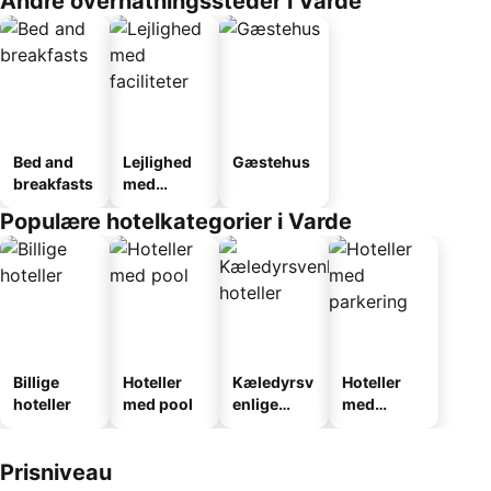
Andre overnatningssteder i Varde
Bed and
Lejlighed
Gæstehus
breakfasts
med
faciliteter
Populære hotelkategorier i Varde
Billige
Hoteller
Kæledyrsv
Hoteller
hoteller
med pool
enlige
med
hoteller
parkering
Prisniveau