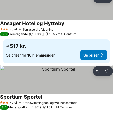
Del
Føj
Ansager Hotel og Hytteby
Se priser
Hotel
Terrasse til afslapning
Se priser
3 Stjerner
8,6
Fremragende
1.085
19.5 km til Centrum
517 kr.
Af
Se priser fra
10 hjemmesider
Se priser
Del
Føj
Sportium Sportel
Se priser
Hotel
Stor swimmingpool og wellnessområde
Se priser
3 Stjerner
8,4
Meget godt
1.301
1.5 km til Centrum