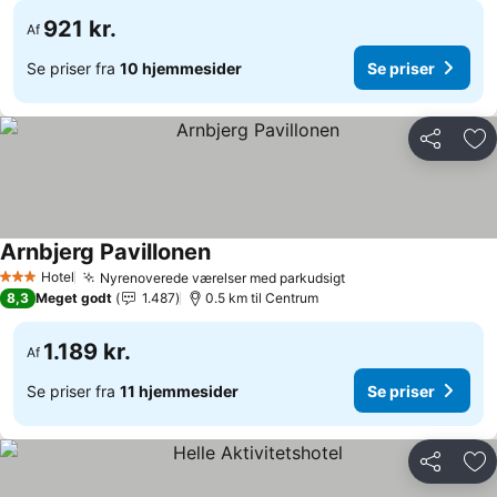
921 kr.
Af
Se priser fra
10 hjemmesider
Se priser
Del
Føj
Arnbjerg Pavillonen
Se priser
Hotel
Nyrenoverede værelser med parkudsigt
Se priser
3 Stjerner
8,3
Meget godt
1.487
0.5 km til Centrum
1.189 kr.
Af
Se priser fra
11 hjemmesider
Se priser
Del
Føj