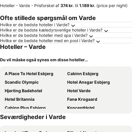
Hoteller - Varde -
Prisforskel
af
‎374 kr.
til
‎1.189 kr.
(price per night)
Ofte stillede spørgsmål om Varde
Hvilke er de bedste hoteller i Varde?
Hvilke er de bedste kæledyrsvenlige hoteller i Varde?
Hvilke er de bedste hoteller med spa i Varde?
Hvilke er de bedste hoteller med en pool i Varde?
Hoteller – Varde
Du vil måske også synes om disse hoteller...
A Place To Hotel Esbjerg
Cabinn Esbjerg
Scandic Olympic
Hotel Ansgar Esbjerg
Hjerting Badehotel
Hotel Varde
Hotel Britannia
Fanø Krogaard
Cabinn Plus Esbjerg
KonceptHotel
Seværdigheder i Varde
Høloftet
Hotel Fanø
Billum Kro
Esbjerg BB hotel