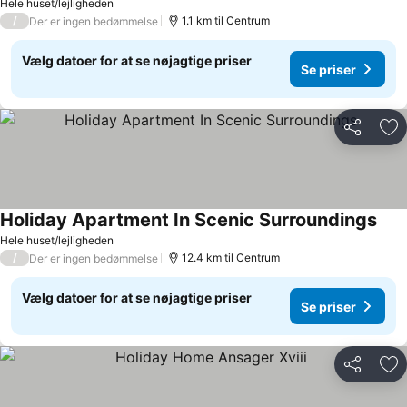
Hele huset/lejligheden
/
1.1 km til Centrum
Der er ingen bedømmelse
Vælg datoer for at se nøjagtige priser
Se priser
Del
Føj
Holiday Apartment In Scenic Surroundings
Se p
Hele huset/lejligheden
/
12.4 km til Centrum
Der er ingen bedømmelse
Vælg datoer for at se nøjagtige priser
Se priser
Del
Føj