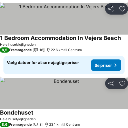
Del
Føj
1 Bedroom Accommodation In Vejers Beach
Se 
Hele huset/lejligheden
8,5
Fremragende
16
22.6 km til Centrum
Vælg datoer for at se nøjagtige priser
Se priser
Del
Føj
Bondehuset
Se priser
Hele huset/lejligheden
8,6
Fremragende
8
23.1 km til Centrum