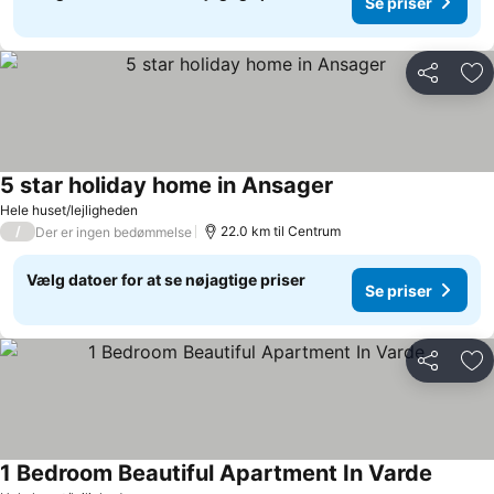
Se priser
Del
Føj
5 star holiday home in Ansager
Se priser
Hele huset/lejligheden
/
22.0 km til Centrum
Der er ingen bedømmelse
Vælg datoer for at se nøjagtige priser
Se priser
Del
Føj
1 Bedroom Beautiful Apartment In Varde
Se pris