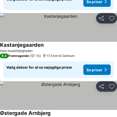
Se priser
Del
Føj
Kastanjegaarden
Se priser
Hele huset/lejligheden
9,5
Fremragende
10
17.5 km til Centrum
Vælg datoer for at se nøjagtige priser
Se priser
Del
Føj
Østergade Arnbjerg
Se priser