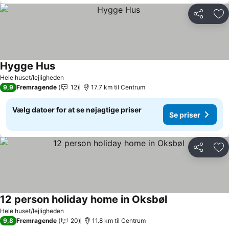
Del
Føj
Hygge Hus
Se priser
Hele huset/lejligheden
9,9
Fremragende
12
17.7 km til Centrum
Vælg datoer for at se nøjagtige priser
Se priser
Del
Føj
12 person holiday home in Oksbøl
Se priser
Hele huset/lejligheden
9,8
Fremragende
20
11.8 km til Centrum