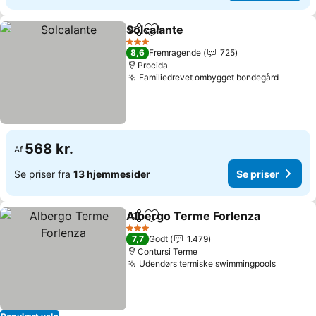
Solcalante
Del
Føj til favoritter
3 Stjerner
8,6
Fremragende
725
Procida
Familiedrevet ombygget bondegård
568 kr.
Af
Se priser fra
13 hjemmesider
Se priser
Albergo Terme Forlenza
Del
Føj til favoritter
3 Stjerner
7,7
Godt
1.479
Contursi Terme
Udendørs termiske swimmingpools