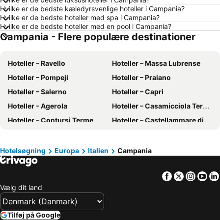
Hoteller – Kiel
Hoteller – Málaga
Hvilke er de bedste kæledyrsvenlige hoteller i Campania?
Hvilke er de bedste hoteller med spa i Campania?
Hoteller – Sønderborg
Hoteller – Gdańsk
Hvilke er de bedste hoteller med en pool i Campania?
Campania - Flere populære destinationer
Hoteller – Silkeborg
Hoteller – Bornholm
Hoteller – Antalya
Hoteller – Region Nordjylland
Hoteller – Ravello
Hoteller – Massa Lubrense
Hoteller – Fyn
Hoteller – Grækenland
Hoteller – Pompeji
Hoteller – Praiano
Hoteller – Sønderjylland
Hoteller – Region Sjælland
Hoteller – Salerno
Hoteller – Capri
Hoteller – Harzen
Hoteller – Italien
Hoteller – Agerola
Hoteller – Casamicciola Terme
Hoteller – Slesvig-Holsten
Hoteller – Sverige
Hoteller – Contursi Terme
Hoteller – Castellammare di Stabia
Hoteller – Nordtyskland
Hoteller – Skåne län
Hoteller – Ercolano
Hoteller – Sant'Agnello di Sorrento
Hoteller – Phuket
Hoteller – Østrig
Hoteller – Sant' Angelo d'Ischia
Hoteller – Castellabate
Hoteller – Gran Canaria
Hoteller – Spanien
Hotelsøgning
Europa
Italien
Campania
Hoteller – Pozzuoli
Hoteller – Scala
Hoteller – Comosøen
Hoteller – Tyrkiet
Facebook
Twitter
Insta
Yo
Hoteller – Furore
Hoteller – Anacapri
Vælg dit land
Hoteller – Cetara
Hoteller – Pimonte
Hoteller – Piano di Sorrento
Hoteller – Minori
Tilføj på Google
Hoteller – Paestum
Hoteller – Casoria