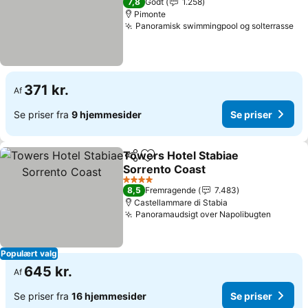
7,8
Godt
1.258
Pimonte
Panoramisk swimmingpool og solterrasse
371 kr.
Af
Se priser fra
9 hjemmesider
Se priser
Towers Hotel Stabiae
Del
Føj til favoritter
Sorrento Coast
4 Stjerner
8,5
Fremragende
7.483
Castellammare di Stabia
Panoramaudsigt over Napolibugten
Populært valg
645 kr.
Af
Se priser fra
16 hjemmesider
Se priser