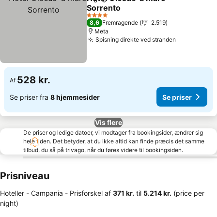
Del
Føj til favoritter
Sorrento
4 Stjerner
8,6
Fremragende
2.519
Meta
Spisning direkte ved stranden
528 kr.
Af
Se priser fra
8 hjemmesider
Se priser
Vis flere
De priser og ledige datoer, vi modtager fra bookingsider, ændrer sig
hele tiden. Det betyder, at du ikke altid kan finde præcis det samme
tilbud, du så på trivago, når du føres videre til bookingsiden.
Prisniveau
Hoteller - Campania -
Prisforskel
af
‎371 kr.
til
‎5.214 kr.
(price per
night)