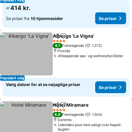
Populært valg
414 kr.
Af
Se priser fra
10 hjemmesider
Se priser
Albergo 'La Vigna'
Del
Føj til favoritter
4 Stjerner
9,1
Fremragende
1.272
Procida
Afslappende spa- og wellnessfaciliteter
Populært valg
Vælg datoer for at se nøjagtige priser
Se priser
Hotel Miramare
Del
Føj til favoritter
4 Stjerner
8,6
Fremragende
1.504
Sorrento
Udendørs pool med udsigt over Napoli-
bugten