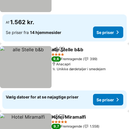
1.562 kr.
Af
Se priser fra
14 hjemmesider
Se priser
alle Stelle b&b
Del
Føj til favoritter
4 Stjerner
9,6
Fremragende
399
Anacapri
Unikke dørdetaljer i smedejern
Vælg datoer for at se nøjagtige priser
Se priser
Hotel Miramalfi
Del
Føj til favoritter
5 Stjerner
9,7
Fremragende
1.558