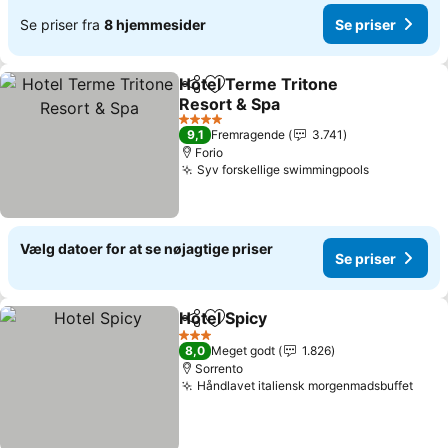
Se priser fra
8 hjemmesider
Se priser
Hotel Terme Tritone
Del
Føj til favoritter
Resort & Spa
4 Stjerner
9,1
Fremragende
3.741
Forio
Syv forskellige swimmingpools
Vælg datoer for at se nøjagtige priser
Se priser
Hotel Spicy
Del
Føj til favoritter
3 Stjerner
8,0
Meget godt
1.826
Sorrento
Håndlavet italiensk morgenmadsbuffet