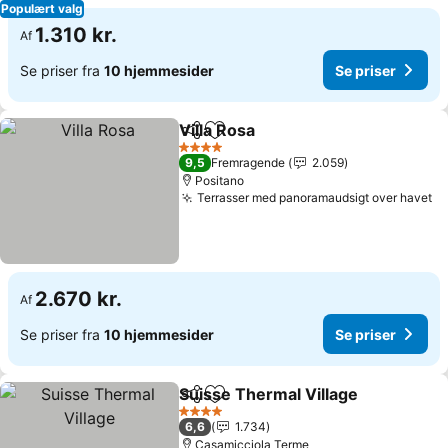
Populært valg
1.310 kr.
Af
Se priser fra
10 hjemmesider
Se priser
Villa Rosa
Del
Føj til favoritter
4 Stjerner
9,5
Fremragende
2.059
Positano
Terrasser med panoramaudsigt over havet
2.670 kr.
Af
Se priser fra
10 hjemmesider
Se priser
Suisse Thermal Village
Del
Føj til favoritter
4 Stjerner
6,6
1.734
Casamicciola Terme