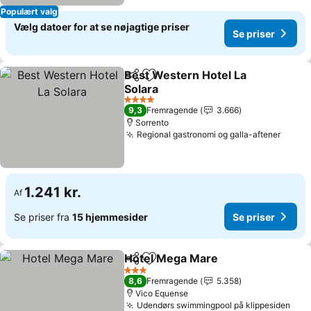
Populært valg
Vælg datoer for at se nøjagtige priser
Se priser
Best Western Hotel La
Del
Føj til favoritter
Solara
4 Stjerner
9,3
Fremragende
3.666
Sorrento
Regional gastronomi og galla-aftener
1.241 kr.
Af
Se priser fra
15 hjemmesider
Se priser
Hotel Mega Mare
Del
Føj til favoritter
3 Stjerner
8,6
Fremragende
5.358
Vico Equense
Udendørs swimmingpool på klippesiden