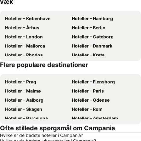
væk
Hoteller – København
Hoteller – Hamborg
Hoteller – Århus
Hoteller – Berlin
Hoteller – London
Hoteller – Gøteborg
Hoteller – Mallorca
Hoteller – Danmark
Hoteller – Rhodos
Hoteller – Kreta
Flere populære destinationer
Hoteller – Tyskland
Hoteller – Gardasøen
Hoteller – Prag
Hoteller – Flensborg
Hoteller – Malmø
Hoteller – Paris
Hoteller – Aalborg
Hoteller – Odense
Hoteller – Skagen
Hoteller – Rom
Hoteller – Barcelona
Hoteller – Amsterdam
Ofte stillede spørgsmål om Campania
Hoteller – Alanya
Hoteller – Lübeck
Hvilke er de bedste hoteller i Campania?
Hoteller – Stockholm
Hoteller – Budapest
Hvilke er de bedste luksushoteller i Campania?