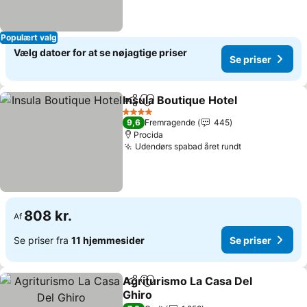
Populært valg
Vælg datoer for at se nøjagtige priser
Se priser
Insula Boutique Hotel
Del
Føj til favoritter
4 Stjerner
9,6
Fremragende
445
Procida
Udendørs spabad året rundt
808 kr.
Af
Se priser fra
11 hjemmesider
Se priser
Agriturismo La Casa Del
Del
Føj til favoritter
Ghiro