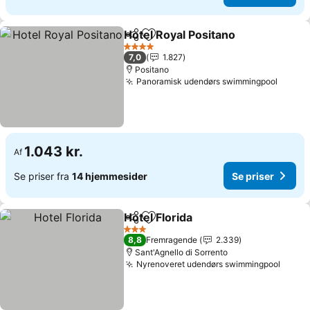
Hotel Royal Positano
Del
Føj til favoritter
4 Stjerner
7,0
1.827
Positano
Panoramisk udendørs swimmingpool
1.043 kr.
Af
Se priser fra
14 hjemmesider
Se priser
Hotel Florida
Del
Føj til favoritter
3 Stjerner
8,8
Fremragende
2.339
Sant'Agnello di Sorrento
Nyrenoveret udendørs swimmingpool