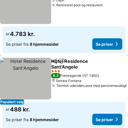
Capri
Renoveret pool og restaurant
4.783 kr.
Af
Se priser fra
8 hjemmesider
Se priser
Hotel Residence
Del
Føj til favoritter
Sant'Angelo
3 Stjerner
9,3
Fremragende
1.650
Serrara Fontana
Termisk udendørs pool med panoramaudsigt
Populært valg
488 kr.
Af
Se priser fra
8 hjemmesider
Se priser