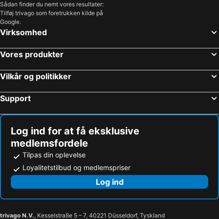
Sådan finder du nemt vores resultater:
Tilføj trivago som foretrukken kilde på
Hoteller – Meta
Hoteller – Caserta
Google.
Hoteller – Portici
Hoteller – Torre del Greco
Virksomhed
Hoteller – Lacco Ameno
Hoteller – Procida
Vores produkter
Hoteller – Conca dei Marini
Hoteller – Cava de' Tirreni
Hoteller – Altavilla Silentina
Hoteller – Capaccio
Vilkår og politikker
Hoteller – Pontecagnano Faiano
Hoteller – Giugliano in Campania
Support
Hoteller – Palinuro
Hoteller – Ascea
Hoteller – Tramonti
Hoteller – Atena Lucana
Log ind for at få eksklusive
medlemsfordele
Tilpas din oplevelse
Loyalitetstilbud og medlemspriser
Log ind
trivago N.V.
, Kesselstraße 5 – 7, 40221 Düsseldorf, Tyskland