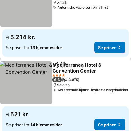
Amalfi
Autentiske værelser i Amalfi-stil
5.214 kr.
Af
Se priser fra
13 hjemmesider
Se priser
Mediterranea Hotel &
Del
Føj til favoritter
Convention Center
4 Stjerner
6,6
3.875
Salerno
Afslappende hjørne-hydromassagebadekar
521 kr.
Af
Se priser fra
14 hjemmesider
Se priser