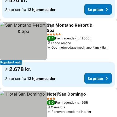
476 kr.
Af
Se priser fra
12 hjemmesider
Se priser
San Montano Resort &
Del
Føj til favoritter
Spa
5 Stjerner
9,4
Fremragende
1.500
Lacco Ameno
Gourmetmiddage med napolitansk flair
Populært valg
2.678 kr.
Af
Se priser fra
12 hjemmesider
Se priser
Hotel San Domingo
Del
Føj til favoritter
3 Stjerner
9,0
Fremragende
565
Camerota
Renoveret moderne interiør