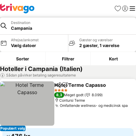
Favoritter
Log ind
Me
Destination
Campania
Afrejse/ankomst
Gæster og værelser
Vælg datoer
2 gæster, 1 værelse
Sorter
Filtrer
Kort
Hoteller i Campania (Italien)
Sådan påvirker betaling søgeresultaterne
Hotel Terme Capasso
Del
Føj til favoritter
4 Stjerner
8,3
Meget godt
8.099
Contursi Terme
Omfattende wellness- og medicinsk spa
Populært valg