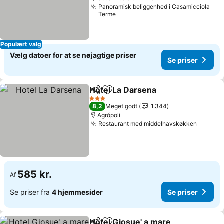
Panoramisk beliggenhed i Casamicciola
Terme
Populært valg
Vælg datoer for at se nøjagtige priser
Se priser
Hotel La Darsena
Del
Føj til favoritter
3 Stjerner
8,2
Meget godt
1.344
Agrópoli
Restaurant med middelhavskøkken
585 kr.
Af
Se priser fra
4 hjemmesider
Se priser
Hotel Giosue' a mare