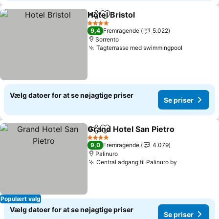
Hotel Bristol
Del
Føj til favoritter
4 Stjerner
9,4
Fremragende
5.022
Sorrento
Tagterrasse med swimmingpool
Vælg datoer for at se nøjagtige priser
Se priser
Grand Hotel San Pietro
Del
Føj til favoritter
4 Stjerner
9,0
Fremragende
4.079
Palinuro
Central adgang til Palinuro by
Populært valg
Vælg datoer for at se nøjagtige priser
Se priser