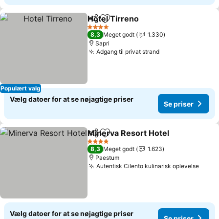
Hotel Tirreno
Del
Føj til favoritter
4 Stjerner
8,3
Meget godt
1.330
Sapri
Adgang til privat strand
Populært valg
Vælg datoer for at se nøjagtige priser
Se priser
Minerva Resort Hotel
Del
Føj til favoritter
4 Stjerner
8,3
Meget godt
1.623
Paestum
Autentisk Cilento kulinarisk oplevelse
Vælg datoer for at se nøjagtige priser
Se priser