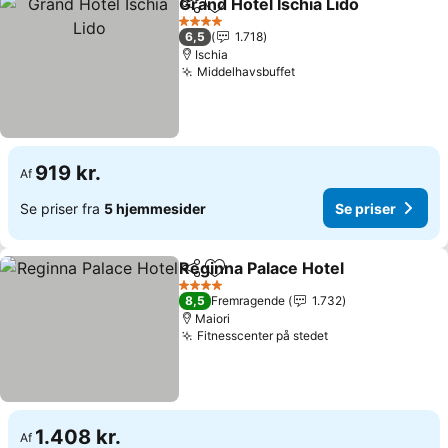
Grand Hotel Ischia Lido
Del
Føj til favoritter
4 Stjerner
6,5
1.718
Ischia
Middelhavsbuffet
919 kr.
Af
Se priser fra
5 hjemmesider
Se priser
Reginna Palace Hotel
Del
Føj til favoritter
4 Stjerner
8,5
Fremragende
1.732
Maiori
Fitnesscenter på stedet
1.408 kr.
Af