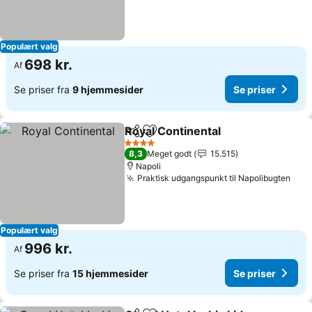
Populært valg
698 kr.
Af
Se priser fra
9 hjemmesider
Se priser
Royal Continental
Del
Føj til favoritter
4 Stjerner
8,3
Meget godt
15.515
Napoli
Praktisk udgangspunkt til Napolibugten
Populært valg
996 kr.
Af
Se priser fra
15 hjemmesider
Se priser