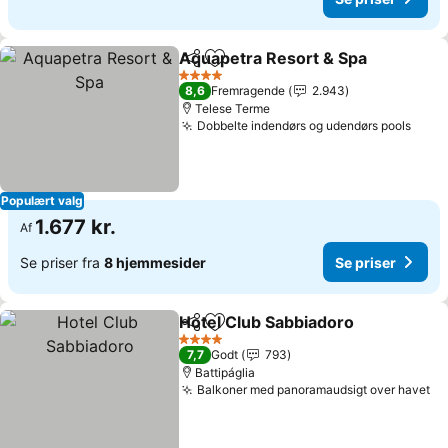
Aquapetra Resort & Spa
Del
Føj til favoritter
4 Stjerner
8,6
Fremragende
2.943
Telese Terme
Dobbelte indendørs og udendørs pools
Populært valg
1.677 kr.
Af
Se priser fra
8 hjemmesider
Se priser
Hotel Club Sabbiadoro
Del
Føj til favoritter
4 Stjerner
7,7
Godt
793
Battipáglia
Balkoner med panoramaudsigt over havet