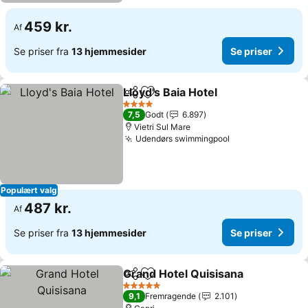
459 kr.
Af
Se priser fra
13 hjemmesider
Se priser
Lloyd's Baia Hotel
Del
Føj til favoritter
4 Stjerner
7,5
Godt
6.897
Vietri Sul Mare
Udendørs swimmingpool
Populært valg
487 kr.
Af
Se priser fra
13 hjemmesider
Se priser
Grand Hotel Quisisana
Del
Føj til favoritter
5 Stjerner
9,1
Fremragende
2.101