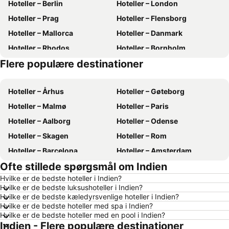
Hoteller – Berlin
Hoteller – London
Hoteller – Prag
Hoteller – Flensborg
Hoteller – Mallorca
Hoteller – Danmark
Hoteller – Rhodos
Hoteller – Bornholm
Flere populære destinationer
Hoteller – Kreta
Hoteller – Antalya
Hoteller – Århus
Hoteller – Gøteborg
Hoteller – Malmø
Hoteller – Paris
Hoteller – Aalborg
Hoteller – Odense
Hoteller – Skagen
Hoteller – Rom
Hoteller – Barcelona
Hoteller – Amsterdam
Ofte stillede spørgsmål om Indien
Hoteller – Alanya
Hoteller – Lübeck
Hvilke er de bedste hoteller i Indien?
Hoteller – Stockholm
Hoteller – Budapest
Hvilke er de bedste luksushoteller i Indien?
Hoteller – Kiel
Hoteller – Málaga
Hvilke er de bedste kæledyrsvenlige hoteller i Indien?
Hvilke er de bedste hoteller med spa i Indien?
Hoteller – Sønderborg
Hoteller – Gdańsk
Hvilke er de bedste hoteller med en pool i Indien?
Indien - Flere populære destinationer
Hoteller – Silkeborg
Hoteller – Tyskland