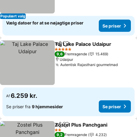
Populært valg
Vælg datoer for at se nøjagtige priser
Se priser
Taj Lake Palace Udaipur
Del
Føj til favoritter
5 Stjerner
9,6
Fremragende
15.469
Udaipur
Autentisk Rajasthani gourmetmad
6.259 kr.
Af
Se priser fra
9 hjemmesider
Se priser
Zostel Plus Panchgani
Del
Føj til favoritter
2 Stjerner
9,2
Fremragende
4.232