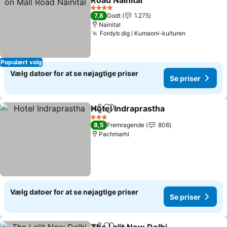
Road Nainital
4 Stjerner
7,8
Godt
1.275
Nainital
Fordyb dig i Kumaoni-kulturen
Populært valg
Vælg datoer for at se nøjagtige priser
Se priser
Hotel Indraprastha
Del
Føj til favoritter
3 Stjerner
8,5
Fremragende
806
Pachmarhi
Vælg datoer for at se nøjagtige priser
Se priser