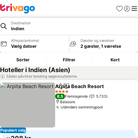
Favoritter
Log ind
Me
Destination
Indien
Afrejse/ankomst
Gæster og værelser
Vælg datoer
2 gæster, 1 værelse
Sorter
Filtrer
Kort
Hoteller i Indien (Asien)
Sådan påvirker betaling søgeresultaterne
Arpita Beach Resort
Del
Føj til favoritter
4 Stjerner
8,5
Fremragende
5.733
Balasore
Udendørs swimmingpool
Populært valg