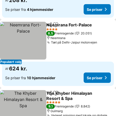
208 kr.
Af
Se priser fra
4 hjemmesider
Se priser
Neemrana Fort-Palace
Del
Føj til favoritter
4 Stjerner
8,5
Fremragende
20.051
Neemrana
Tæt på Delhi-Jaipur motorvejen
Populært valg
624 kr.
Af
Se priser fra
10 hjemmesider
Se priser
The Khyber Himalayan
Del
Føj til favoritter
Resort & Spa
5 Stjerner
9,1
Fremragende
8.842
Gulmarg
Varieret spisning med lokale og globale