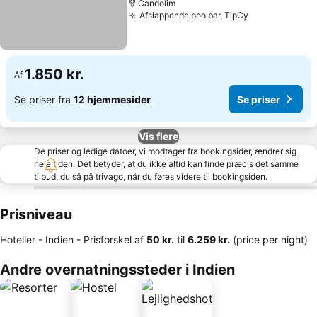
Candolim
Afslappende poolbar, TipCy
1.850 kr.
Af
Se priser fra
12 hjemmesider
Se priser
Vis flere
De priser og ledige datoer, vi modtager fra bookingsider, ændrer sig
hele tiden. Det betyder, at du ikke altid kan finde præcis det samme
tilbud, du så på trivago, når du føres videre til bookingsiden.
Prisniveau
Hoteller - Indien -
Prisforskel
af
‎50 kr.
til
‎6.259 kr.
(price per night)
Andre overnatningssteder i Indien