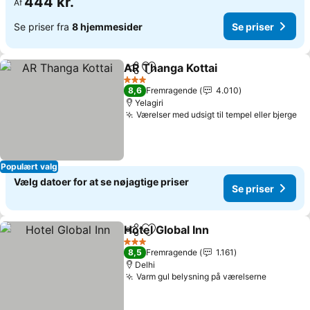
444 kr.
Af
Se priser fra
8 hjemmesider
Se priser
AR Thanga Kottai
Del
Føj til favoritter
3 Stjerner
8,6
Fremragende
4.010
Yelagiri
Værelser med udsigt til tempel eller bjerge
Populært valg
Vælg datoer for at se nøjagtige priser
Se priser
Hotel Global Inn
Del
Føj til favoritter
3 Stjerner
8,5
Fremragende
1.161
Delhi
Varm gul belysning på værelserne