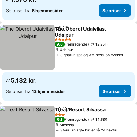
Se priser fra
6 hjemmesider
Se priser
The Oberoi Udaivilas,
Del
Føj til favoritter
Udaipur
5 Stjerner
9,6
Fremragende
12.251
Udaipur
Signatur-spa og wellness-oplevelser
5.132 kr.
Af
Se priser fra
13 hjemmesider
Se priser
Treat Resort Silvassa
Del
Føj til favoritter
3 Stjerner
9,1
Fremragende
14.680
Silvassa
Store, anlagte haver på 24 hektar