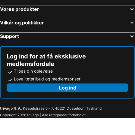
Hoteller – Ahmedabad
Hoteller – Jaisalmer
Vores produkter
Hoteller – Mahabalipuram
Hoteller – Mysore
Hoteller – Pune
Hoteller – Srinagar
Vilkår og politikker
Hoteller – Chandigarh
Hoteller – Benaulim
Support
Hoteller – Puri
Hoteller – Thekkady
Hoteller – Amritsar
Hoteller – Madurai
Log ind for at få eksklusive
medlemsfordele
Tilpas din oplevelse
Loyalitetstilbud og medlemspriser
Log ind
trivago N.V.
, Kesselstraße 5 – 7, 40221 Düsseldorf, Tyskland
Copyright 2026 trivago | Alle rettigheder forbeholdt.