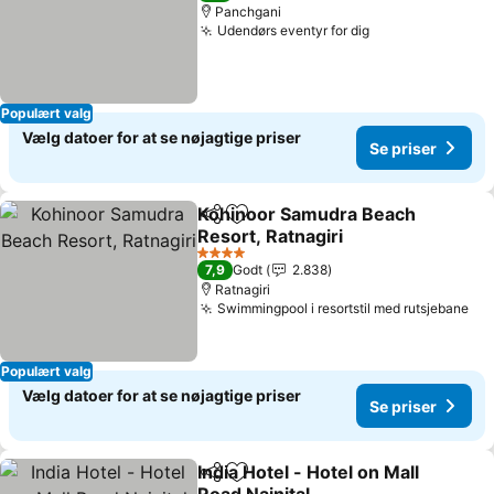
Panchgani
Udendørs eventyr for dig
Populært valg
Vælg datoer for at se nøjagtige priser
Se priser
Kohinoor Samudra Beach
Del
Føj til favoritter
Resort, Ratnagiri
4 Stjerner
7,9
Godt
2.838
Ratnagiri
Swimmingpool i resortstil med rutsjebane
Populært valg
Vælg datoer for at se nøjagtige priser
Se priser
India Hotel - Hotel on Mall
Del
Føj til favoritter