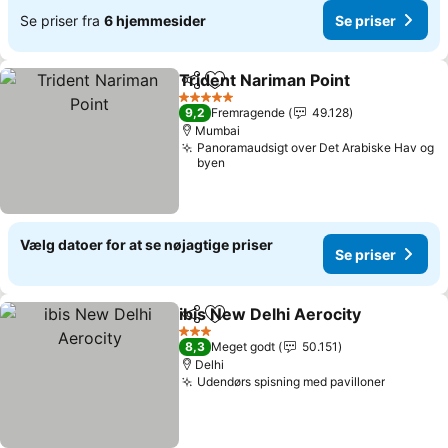
Se priser fra
6 hjemmesider
Se priser
Trident Nariman Point
Del
Føj til favoritter
5 Stjerner
9,2
Fremragende
49.128
Mumbai
Panoramaudsigt over Det Arabiske Hav og
byen
Vælg datoer for at se nøjagtige priser
Se priser
ibis New Delhi Aerocity
Del
Føj til favoritter
3 Stjerner
8,3
Meget godt
50.151
Delhi
Udendørs spisning med pavilloner