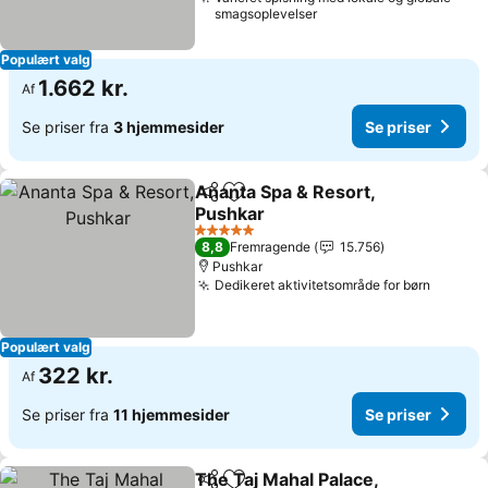
smagsoplevelser
Populært valg
1.662 kr.
Af
Se priser fra
3 hjemmesider
Se priser
Ananta Spa & Resort,
Del
Føj til favoritter
Pushkar
5 Stjerner
8,8
Fremragende
15.756
Pushkar
Dedikeret aktivitetsområde for børn
Populært valg
322 kr.
Af
Se priser fra
11 hjemmesider
Se priser
The Taj Mahal Palace,