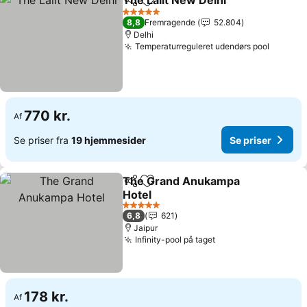
The Lalit New Delhi
Del
Føj til favoritter
5 Stjerner
8,8
Fremragende
52.804
Delhi
Temperaturreguleret udendørs pool
770 kr.
Af
Se priser fra
19 hjemmesider
Se priser
The Grand Anukampa
Del
Føj til favoritter
Hotel
5 Stjerner
6,8
621
Jaipur
Infinity-pool på taget
178 kr.
Af