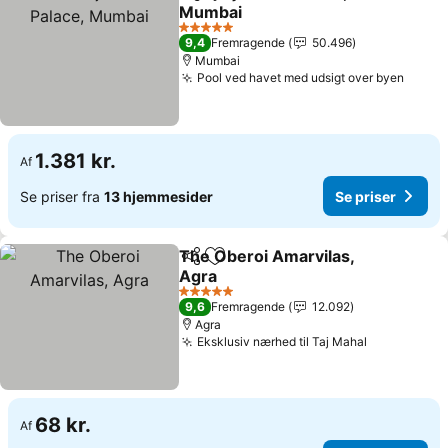
Del
Føj til favoritter
Mumbai
5 Stjerner
9,4
Fremragende
50.496
Mumbai
Pool ved havet med udsigt over byen
1.381 kr.
Af
Se priser fra
13 hjemmesider
Se priser
The Oberoi Amarvilas,
Del
Føj til favoritter
Agra
5 Stjerner
9,6
Fremragende
12.092
Agra
Eksklusiv nærhed til Taj Mahal
68 kr.
Af