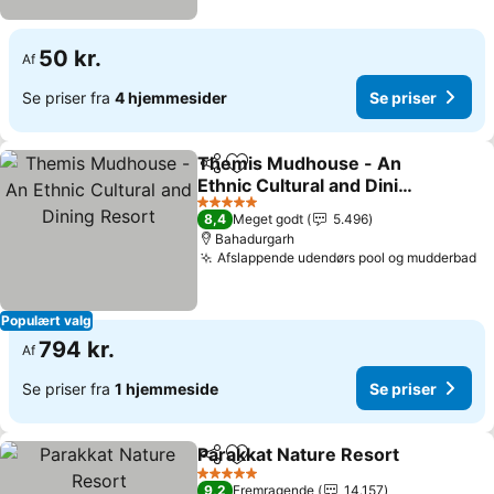
50 kr.
Af
Se priser fra
4 hjemmesider
Se priser
Themis Mudhouse - An
Del
Føj til favoritter
Ethnic Cultural and Dining
Resort
5 Stjerner
8,4
Meget godt
5.496
Bahadurgarh
Afslappende udendørs pool og mudderbad
Populært valg
794 kr.
Af
Se priser fra
1 hjemmeside
Se priser
Parakkat Nature Resort
Del
Føj til favoritter
5 Stjerner
9,2
Fremragende
14.157