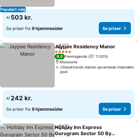
Populært valg
503 kr.
Af
Se priser fra
9 hjemmesider
Se priser
Jaypee Residency Manor
Del
Føj til favoritter
5 Stjerner
9,0
Fremragende
11.005
Mussoorie
Uttarakhands største opvarmede indendørs
pool
242 kr.
Af
Se priser fra
9 hjemmesider
Se priser
Holiday Inn Express
Del
Føj til favoritter
Gurugram Sector 50 By