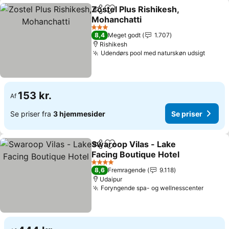
Zostel Plus Rishikesh,
Del
Føj til favoritter
Mohanchatti
3 Stjerner
8,4
Meget godt
1.707
Rishikesh
Udendørs pool med naturskøn udsigt
153 kr.
Af
Se priser fra
3 hjemmesider
Se priser
Swaroop Vilas - Lake
Del
Føj til favoritter
Facing Boutique Hotel
4 Stjerner
8,6
Fremragende
9.118
Udaipur
Foryngende spa- og wellnesscenter