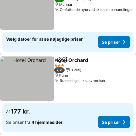
Munnar
Omfattende ayurvediske spa-behandlinger
Vælg datoer for at se nøjagtige priser
Se priser
Hotel Orchard
Del
Føj til favoritter
3 Stjerner
7,2
1.269
Pune
Rummelige luksusværelser
177 kr.
Af
Se priser fra
4 hjemmesider
Se priser