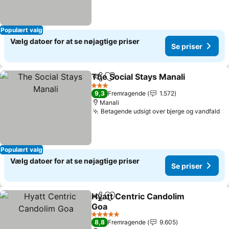
Populært valg
Vælg datoer for at se nøjagtige priser
Se priser
The Social Stays Manali
Del
Føj til favoritter
3 Stjerner
9,3
Fremragende
1.572
Manali
Betagende udsigt over bjerge og vandfald
Populært valg
Vælg datoer for at se nøjagtige priser
Se priser
Hyatt Centric Candolim
Del
Føj til favoritter
Goa
5 Stjerner
8,8
Fremragende
9.605