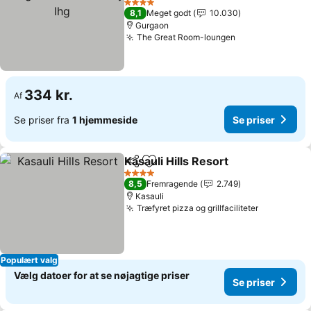
Ihg
4 Stjerner
8,1
Meget godt
10.030
Gurgaon
The Great Room-loungen
334 kr.
Af
Se priser fra
1 hjemmeside
Se priser
Kasauli Hills Resort
Del
Føj til favoritter
4 Stjerner
8,5
Fremragende
2.749
Kasauli
Træfyret pizza og grillfaciliteter
Populært valg
Vælg datoer for at se nøjagtige priser
Se priser