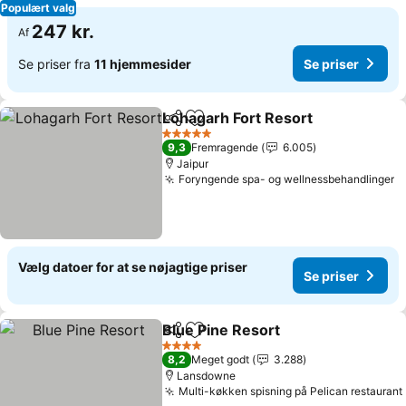
Populært valg
247 kr.
Af
Se priser fra
11 hjemmesider
Se priser
Lohagarh Fort Resort
Del
Føj til favoritter
5 Stjerner
9,3
Fremragende
6.005
Jaipur
Foryngende spa- og wellnessbehandlinger
Vælg datoer for at se nøjagtige priser
Se priser
Blue Pine Resort
Del
Føj til favoritter
4 Stjerner
8,2
Meget godt
3.288
Lansdowne
Multi-køkken spisning på Pelican restaurant