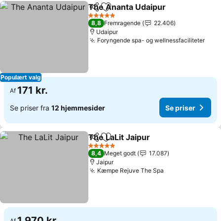
The Ananta Udaipur
Del
Føj til favoritter
5 Stjerner
8,8
Fremragende
22.406
Udaipur
Foryngende spa- og wellnessfaciliteter
Populært valg
171 kr.
Af
Se priser fra
12 hjemmesider
Se priser
The LaLit Jaipur
Del
Føj til favoritter
5 Stjerner
8,4
Meget godt
17.087
Jaipur
Kæmpe Rejuve The Spa
1.970 kr.
Af