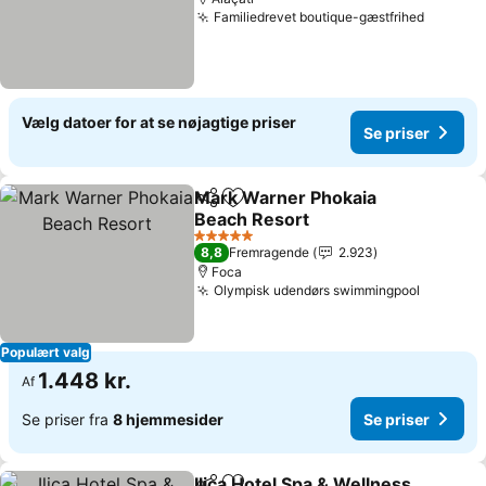
Familiedrevet boutique-gæstfrihed
Se pris
Vælg datoer for at se nøjagtige priser
Se priser
Mark Warner Phokaia
Del
Føj til favoritter
Beach Resort
Se priser
5 Stjerner
8,8
Fremragende
2.923
Foca
Olympisk udendørs swimmingpool
Se prise
Populært valg
1.448 kr.
Af
Se priser fra
8 hjemmesider
Se priser
Ilica Hotel Spa & Wellness