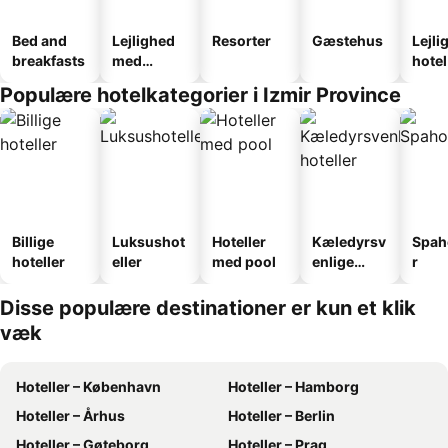
Bed and
Lejlighed
Resorter
Gæstehus
Lejli
breakfasts
med
hotel
faciliteter
Populære hotelkategorier i Izmir Province
Billige
Luksushot
Hoteller
Kæledyrsv
Spah
hoteller
eller
med pool
enlige
r
hoteller
Disse populære destinationer er kun et klik
væk
Hoteller – København
Hoteller – Hamborg
Hoteller – Århus
Hoteller – Berlin
Hoteller – Gøteborg
Hoteller – Prag