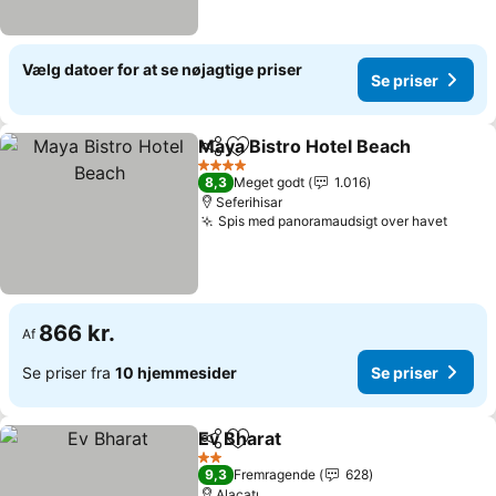
Vælg datoer for at se nøjagtige priser
Se priser
Maya Bistro Hotel Beach
Del
Føj til favoritter
S
4 Stjerner
8,3
Meget godt
1.016
Seferihisar
Spis med panoramaudsigt over havet
Se pri
866 kr.
Af
Se priser fra
10 hjemmesider
Se priser
Ev Bharat
Del
Føj til favoritter
Se priser
2 Stjerner
9,3
Fremragende
628
Alaçatı