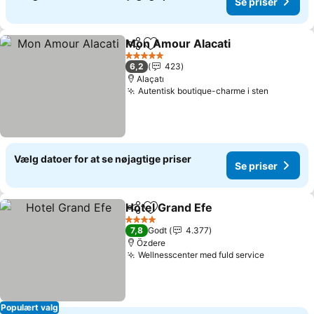
Se priser
Mon Amour Alacati
Del
Føj til favoritter
Se pris
5 Stjerner
6,2
423
Alaçatı
Autentisk boutique-charme i sten
Se prise
Vælg datoer for at se nøjagtige priser
Se priser
Hotel Grand Efe
Del
Føj til favoritter
Se priser
4 Stjerner
7,8
Godt
4.377
Özdere
Wellnesscenter med fuld service
Se priser
Populært valg