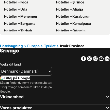
Hoteller – Foca
Hoteller – Şirince
Hoteller – Fyn
Hoteller – Grækenland
Hoteller – Urla
Hoteller – Aliağa
Hoteller – Sønderjylland
Hoteller – Region Sjælland
Hoteller – Menemen
Hoteller – Karaburun
Hoteller – Harzen
Hoteller – Italien
Hoteller – Bergama
Hoteller – Kemalpaşa
Hoteller – Slesvig-Holsten
Hoteller – Sverige
Hoteller – Torbalı
Hoteller – Ödemiş
Hoteller – Nordtyskland
Hoteller – Skåne län
Hoteller – Phuket
Hoteller – Østrig
Hoteller – Gran Canaria
Hoteller – Spanien
Hotelsøgning
Europa
Tyrkiet
Izmir Province
Hoteller – Comosøen
Hoteller – Tyrkiet
Facebook
Twitter
Insta
Yo
Vælg dit land
Tilføj på Google
Sådan finder du nemt vores resultater:
Tilføj trivago som foretrukken kilde på
Google.
Virksomhed
Vores produkter