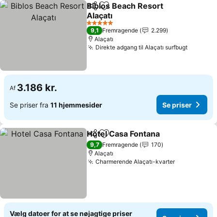
Biblos Beach Resort
Del
Føj til favoritter
Alaçatı
Se priser
5 Stjerner
9,1
Fremragende
2.299
Alaçatı
Direkte adgang til Alaçatı surfbugt
Se prise
3.186 kr.
Af
Se priser fra
11 hjemmesider
Se priser
Hotel Casa Fontana
Del
Føj til favoritter
Se pris
9,7
Fremragende
170
Alaçatı
Charmerende Alaçatı-kvarter
Se priser
Vælg datoer for at se nøjagtige priser