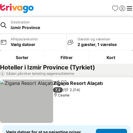
Favoritter
Log ind
Me
Destination
Izmir Province
Afrejse/ankomst
Gæster og værelser
Vælg datoer
2 gæster, 1 værelse
Sorter
Filtrer
Kort
Hoteller i Izmir Province (Tyrkiet)
Sådan påvirker betaling søgeresultaterne
Zigana Resort Alaçatı
Del
Føj til favoritter
Se pr
7,2
2.214
Cesme
Vælg datoer for at se nøjagtige priser