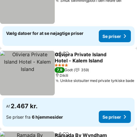
Smuk swimmingpool i den nedre del
Se pri
Vælg datoer for at se nøjagtige priser
Se priser
Oliviera Private Island
Del
Føj til favoritter
Hotel - Kalem Island
Se priser
4 Stjerner
7,9
Godt
359
Dikili
Unikke slotsuiter med private tyrkiske bade
S
2.467 kr.
Af
Se priser fra
6 hjemmesider
Se priser
Ramada By Wyndham