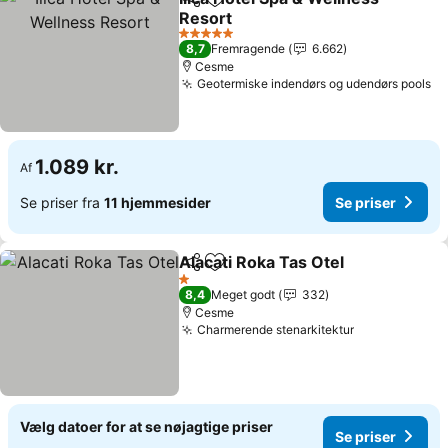
Del
Føj til favoritter
Resort
Se priser
5 Stjerner
8,7
Fremragende
6.662
Cesme
Geotermiske indendørs og udendørs pools
Se
1.089 kr.
Af
Se priser fra
11 hjemmesider
Se priser
Alacati Roka Tas Otel
Del
Føj til favoritter
Se pr
1 Stjerner
8,4
Meget godt
332
Cesme
Charmerende stenarkitektur
Se priser
Vælg datoer for at se nøjagtige priser
Se priser