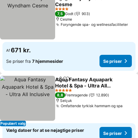
Del
Føj til favoritter
Cesme
Se priser
4 Stjerner
7,5
Godt
903
Cesme
Foryngende spa- og wellnessfaciliteter
Se p
671 kr.
Af
Se priser fra
7 hjemmesider
Se priser
Aqua Fantasy Aquapark
Del
Føj til favoritter
Hotel & Spa - Ultra All
Inclusive
Se priser
5 Stjerner
8,8
Fremragende
12.890
Selçuk
Omfattende tyrkisk hammam og spa
Se pri
Populært valg
Vælg datoer for at se nøjagtige priser
Se priser