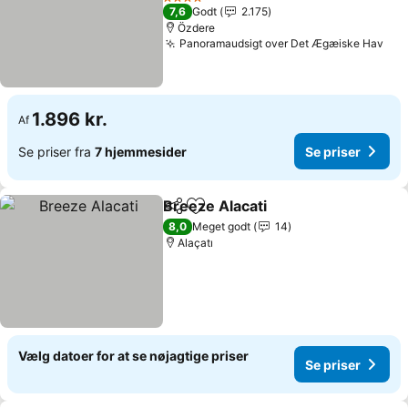
Se priser
4 Stjerner
7,6
Godt
2.175
Özdere
Panoramaudsigt over Det Ægæiske Hav
Se 
1.896 kr.
Af
Se priser fra
7 hjemmesider
Se priser
Breeze Alacati
Del
Føj til favoritter
Se priser
8,0
Meget godt
14
Alaçatı
Vælg datoer for at se nøjagtige priser
Se priser