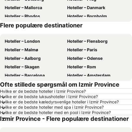
Hoteller – Mallorca
Hoteller – Danmark
Hoteller – Rhodos
Hoteller – Bornholm
Flere populære destinationer
Hoteller – Kreta
Hoteller – Antalya
Hoteller – London
Hoteller – Flensborg
Hoteller – Malmø
Hoteller – Paris
Hoteller – Aalborg
Hoteller – Odense
Hoteller – Skagen
Hoteller – Rom
Hoteller – Barcelona
Hoteller – Amsterdam
Ofte stillede spørgsmål om Izmir Province
Hoteller – Alanya
Hoteller – Lübeck
Hvilke er de bedste hoteller i Izmir Province?
Hoteller – Stockholm
Hoteller – Budapest
Hvilke er de bedste luksushoteller i Izmir Province?
Hoteller – Kiel
Hoteller – Málaga
Hvilke er de bedste kæledyrsvenlige hoteller i Izmir Province?
Hvilke er de bedste hoteller med spa i Izmir Province?
Hoteller – Sønderborg
Hoteller – Gdańsk
Hvilke er de bedste hoteller med en pool i Izmir Province?
Izmir Province - Flere populære destinationer
Hoteller – Silkeborg
Hoteller – Tyskland
Hoteller – Gardasøen
Hoteller – Region Nordjylland