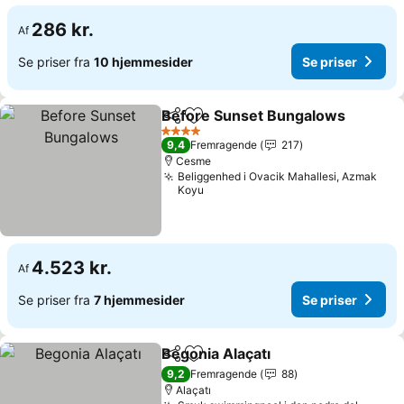
286 kr.
Af
Se priser fra
10 hjemmesider
Se priser
Before Sunset Bungalows
Del
Føj til favoritter
4 Stjerner
9,4
Fremragende
217
Cesme
Beliggenhed i Ovacik Mahallesi, Azmak
Koyu
4.523 kr.
Af
Se priser fra
7 hjemmesider
Se priser
Begonia Alaçatı
Del
Føj til favoritter
Se priser
9,2
Fremragende
88
Alaçatı