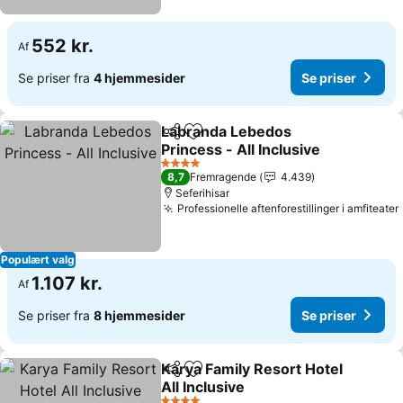
552 kr.
Af
Se priser fra
4 hjemmesider
Se priser
Labranda Lebedos
Del
Føj til favoritter
Princess - All Inclusive
Se priser
4 Stjerner
8,7
Fremragende
4.439
Seferihisar
Professionelle aftenforestillinger i amfiteater
Populært valg
1.107 kr.
Af
Se priser fra
8 hjemmesider
Se priser
Karya Family Resort Hotel
Del
Føj til favoritter
All Inclusive