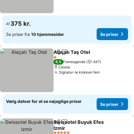
375 kr.
Af
Se priser fra
10 hjemmesider
Se priser
Alaçatı Taş Otel
Del
Føj til favoritter
Se priser
1 Stjerner
9,5
Fremragende
647
Cesme
Signatur-te klokken fem
Se priser
Vælg datoer for at se nøjagtige priser
Se priser
Swissotel Buyuk Efes
Del
Føj til favoritter
Izmir