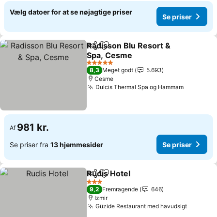
Vælg datoer for at se nøjagtige priser
Se priser
Radisson Blu Resort &
Del
Føj til favoritter
Spa, Cesme
Se priser
5 Stjerner
8,3
Meget godt
5.693
Cesme
Dulcis Thermal Spa og Hammam
Se priser
981 kr.
Af
Se priser fra
13 hjemmesider
Se priser
Rudis Hotel
Del
Føj til favoritter
Se priser
3 Stjerner
9,2
Fremragende
646
Izmir
Güzide Restaurant med havudsigt
Se prise