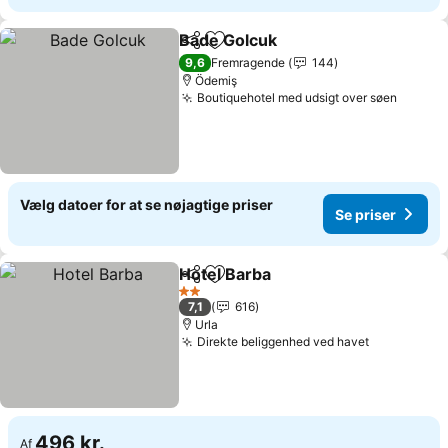
Bade Golcuk
Del
Føj til favoritter
Se priser
9,6
Fremragende
144
Ödemiş
Boutiquehotel med udsigt over søen
Se pri
Vælg datoer for at se nøjagtige priser
Se priser
Hotel Barba
Del
Føj til favoritter
Se priser
2 Stjerner
7,1
616
Urla
Direkte beliggenhed ved havet
Se priser
496 kr.
Af