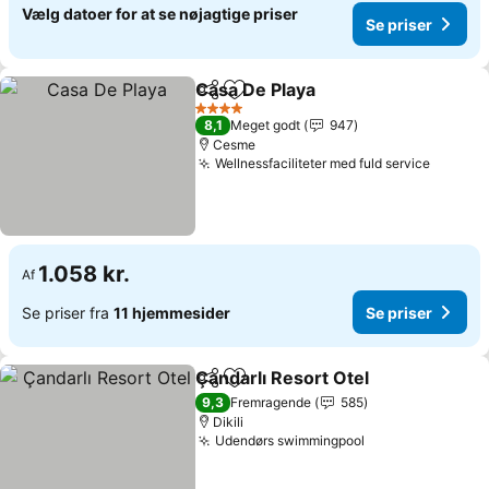
Vælg datoer for at se nøjagtige priser
Se priser
Casa De Playa
Del
Føj til favoritter
Se priser
4 Stjerner
8,1
Meget godt
947
Cesme
Wellnessfaciliteter med fuld service
Se pris
1.058 kr.
Af
Se priser fra
11 hjemmesider
Se priser
Çandarlı Resort Otel
Del
Føj til favoritter
Se pri
9,3
Fremragende
585
Dikili
Udendørs swimmingpool
Se priser