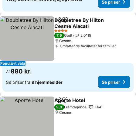
Se priser
Doubletree By Hilton
Del
Føj til favoritter
Cesme Alacati
Se priser
4 Stjerner
7,9
Godt
2.018
Cesme
Omfattende faciliteter for familier
Se priser
Populært valg
880 kr.
Af
Se priser fra
9 hjemmesider
Se priser
Aporte Hotel
Del
Føj til favoritter
Se priser
9,3
Fremragende
144
Cesme