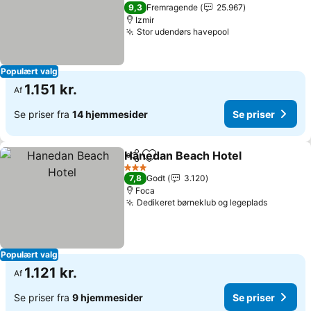
Se priser
5 Stjerner
9,3
Fremragende
25.967
Izmir
Stor udendørs havepool
Se priser
Populært valg
1.151 kr.
Af
Se priser fra
14 hjemmesider
Se priser
Hanedan Beach Hotel
Del
Føj til favoritter
Se p
3 Stjerner
7,8
Godt
3.120
Foca
Dedikeret børneklub og legeplads
Se prise
Populært valg
1.121 kr.
Af
Se priser fra
9 hjemmesider
Se priser