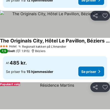
Se priser fra
12 hjemmesider
Se priser
Del
Føj
The Originals City, Hôtel Le Pavillon, Béziers Est
Se priser
Hotel
Regionalt køkken på L'Amandier
Se priser
3 Stjerner
7,5
Godt
1.915
Béziers
485 kr.
Af
Se priser fra
15 hjemmesider
Se priser
Populært valg
Del
Føj