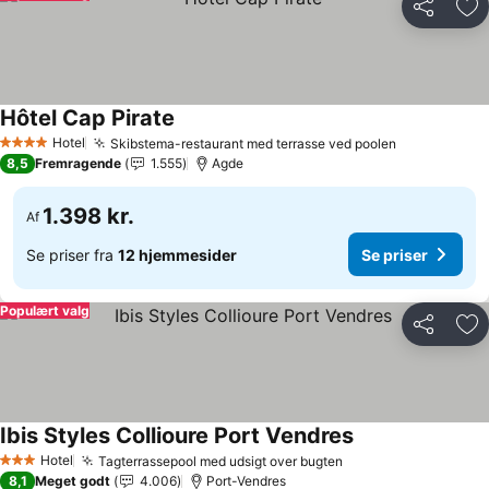
Del
Føj
Hôtel Cap Pirate
Se priser
Hotel
Skibstema-restaurant med terrasse ved poolen
Se priser
4 Stjerner
8,5
Fremragende
1.555
Agde
1.398 kr.
Af
Se priser fra
12 hjemmesider
Se priser
Populært valg
Del
Føj
Ibis Styles Collioure Port Vendres
Se priser
Hotel
Tagterrassepool med udsigt over bugten
Se priser
3 Stjerner
8,1
Meget godt
4.006
Port-Vendres