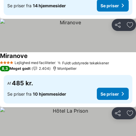
Se priser fra
14 hjemmesider
Se priser
Del
Føj
Miranove
Se priser
Lejlighed med faciliteter
Fuldt udstyrede tekøkkener
Se priser
4 Stjerner
8,3
Meget godt
2.404
Montpellier
485 kr.
Af
Se priser fra
10 hjemmesider
Se priser
Del
Føj