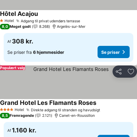
Hôtel Acajou
Se priser
Hotel
Adgang til privat udendørs terrasse
Se priser
1 Stjerner
8,0
Meget godt
8.268
Argelès-sur-Mer
308 kr.
Af
Se priser fra
6 hjemmesider
Se priser
Populært valg
Del
Føj
Grand Hotel Les Flamants Roses
Se priser
Hotel
Direkte adgang til stranden og havudsigt
Se priser
4 Stjerner
8,5
Fremragende
2.121
Canet-en-Roussillon
1.160 kr.
Af