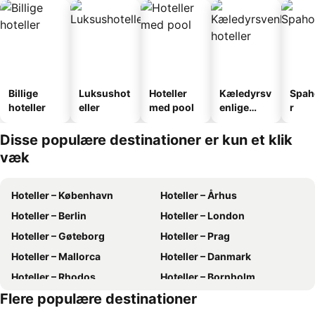
Billige
Luksushot
Hoteller
Kæledyrsv
Spah
hoteller
eller
med pool
enlige
r
hoteller
Disse populære destinationer er kun et klik
væk
Hoteller – København
Hoteller – Århus
Hoteller – Berlin
Hoteller – London
Hoteller – Gøteborg
Hoteller – Prag
Hoteller – Mallorca
Hoteller – Danmark
Hoteller – Rhodos
Hoteller – Bornholm
Flere populære destinationer
Hoteller – Tyskland
Hoteller – Gardasøen