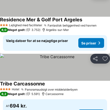
Residence Mer & Golf Port Argeles
Se priser
Lejlighed med faciliteter
Fantastisk beliggenhed ved havnen
Se pris
3 Stjerner
8,0
Meget godt
3.752
Argelès-sur-Mer
Vælg datoer for at se nøjagtige priser
Se priser
Del
Føj
Tribe Carcassonne
Se priser
Hotel
Panoramaudsigt over middelalderbyen
Se priser
4 Stjerner
8,2
Meget godt
5.591
Carcassonne
694 kr.
Af