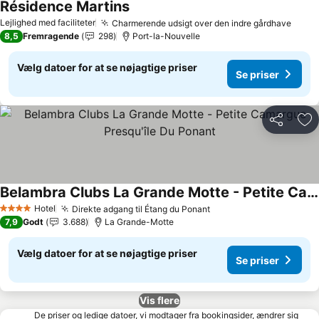
Résidence Martins
Se priser
Lejlighed med faciliteter
Charmerende udsigt over den indre gårdhave
Se pr
8,5
Fremragende
298
Port-la-Nouvelle
Vælg datoer for at se nøjagtige priser
Se priser
Del
Føj
Belambra Clubs La Grande Motte - Petite Camargue Presqu'île Du Ponant
Se priser
Hotel
Direkte adgang til Étang du Ponant
Se priser
4 Stjerner
7,9
Godt
3.688
La Grande-Motte
Vælg datoer for at se nøjagtige priser
Se priser
Vis flere
De priser og ledige datoer, vi modtager fra bookingsider, ændrer sig