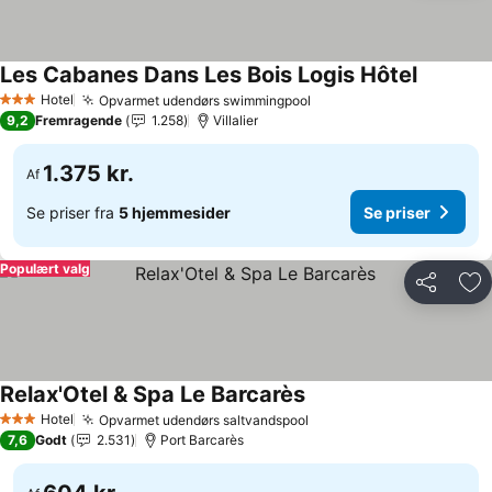
Les Cabanes Dans Les Bois Logis Hôtel
Se priser
Hotel
Opvarmet udendørs swimmingpool
Se priser
3 Stjerner
9,2
Fremragende
1.258
Villalier
1.375 kr.
Af
Se priser fra
5 hjemmesider
Se priser
Populært valg
Del
Føj
Relax'Otel & Spa Le Barcarès
Se priser
Hotel
Opvarmet udendørs saltvandspool
Se priser
3 Stjerner
7,6
Godt
2.531
Port Barcarès