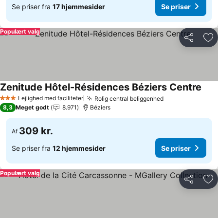
Se priser fra
17 hjemmesider
Se priser
Populært valg
Del
Føj
Zenitude Hôtel-Résidences Béziers Centre
Se p
Lejlighed med faciliteter
Rolig central beliggenhed
Se priser
3 Stjerner
8,3
Meget godt
8.971
Béziers
309 kr.
Af
Se priser fra
12 hjemmesider
Se priser
Populært valg
Del
Føj