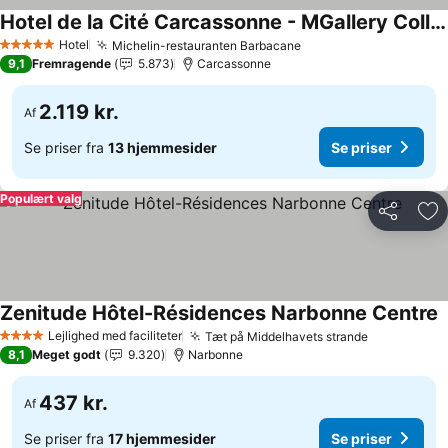
Hotel de la Cité Carcassonne - MGallery Collection
Se priser
Hotel
Michelin-restauranten Barbacane
Se priser
5 Stjerner
9,1
Fremragende
5.873
Carcassonne
2.119 kr.
Af
Se priser fra
13 hjemmesider
Se priser
Populært valg
Del
Føj
Zenitude Hôtel-Résidences Narbonne Centre
S
Lejlighed med faciliteter
Tæt på Middelhavets strande
Se priser
4 Stjerner
8,1
Meget godt
9.320
Narbonne
437 kr.
Af
Se priser fra
17 hjemmesider
Se priser