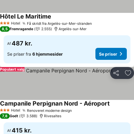
Hôtel Le Maritime
Se priser
Hotel
Få skridt fra Argelès-sur-Mer-stranden
Se priser
3 Stjerner
8,5
Fremragende
2.555
Argelès-sur-Mer
487 kr.
Af
Se priser fra
6 hjemmesider
Se priser
Populært valg
Del
Føj
Campanile Perpignan Nord - Aéroport
Se priser
Hotel
Renoveret moderne design
Se priser
3 Stjerner
7,8
Godt
3.588
Rivesaltes
415 kr.
Af