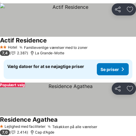
Del
Føj
Actif Residence
Se priser
Hotel
Familievenlige værelser med to zoner
Se priser
2 Stjerner
7,4
2.387
La Grande-Motte
Vælg datoer for at se nøjagtige priser
Se priser
Populært valg
Del
Føj
Residence Agathea
Se priser
Lejlighed med faciliteter
Tekøkken på alle værelser
Se priser
1 Stjerner
7,0
2.414
Cap d'Agde