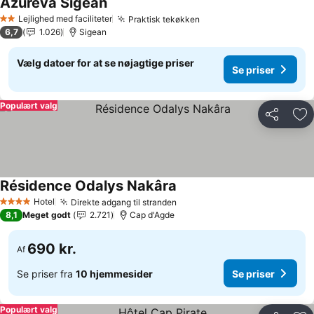
Azureva Sigean
Se priser
Lejlighed med faciliteter
Praktisk tekøkken
Se priser
2 Stjerner
6,7
1.026
Sigean
Vælg datoer for at se nøjagtige priser
Se priser
Populært valg
Del
Føj
Résidence Odalys Nakâra
Se priser
Hotel
Direkte adgang til stranden
Se priser
4 Stjerner
8,1
Meget godt
2.721
Cap d'Agde
690 kr.
Af
Se priser fra
10 hjemmesider
Se priser
Populært valg