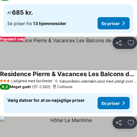
685 kr.
Af
Se priser fra
13 hjemmesider
Se priser
Populært valg
Del
Føj
Residence Pierre & Vacances Les Balcons de Collioure
Se priser
Lejlighed med faciliteter
Sæsonåben udendørs pool med udsigt over bugten
3 Stjerner
8,2
Meget godt
2.362
Collioure
Vælg datoer for at se nøjagtige priser
Se priser
Del
Føj