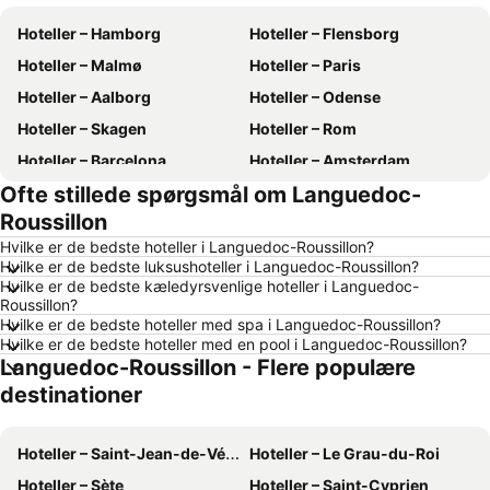
Hoteller – Hamborg
Hoteller – Flensborg
Hoteller – Malmø
Hoteller – Paris
Hoteller – Aalborg
Hoteller – Odense
Hoteller – Skagen
Hoteller – Rom
Hoteller – Barcelona
Hoteller – Amsterdam
Ofte stillede spørgsmål om Languedoc-
Hoteller – Alanya
Hoteller – Lübeck
Roussillon
Hoteller – Stockholm
Hoteller – Budapest
Hvilke er de bedste hoteller i Languedoc-Roussillon?
Hoteller – Kiel
Hoteller – Málaga
Hvilke er de bedste luksushoteller i Languedoc-Roussillon?
Hvilke er de bedste kæledyrsvenlige hoteller i Languedoc-
Hoteller – Sønderborg
Hoteller – Gdańsk
Roussillon?
Hoteller – Silkeborg
Hoteller – Kreta
Hvilke er de bedste hoteller med spa i Languedoc-Roussillon?
Hvilke er de bedste hoteller med en pool i Languedoc-Roussillon?
Hoteller – Antalya
Hoteller – Region Nordjylland
Languedoc-Roussillon - Flere populære
Hoteller – Fyn
Hoteller – Grækenland
destinationer
Hoteller – Sønderjylland
Hoteller – Region Sjælland
Hoteller – Harzen
Hoteller – Italien
Hoteller – Saint-Jean-de-Védas
Hoteller – Le Grau-du-Roi
Hoteller – Slesvig-Holsten
Hoteller – Sverige
Hoteller – Sète
Hoteller – Saint-Cyprien