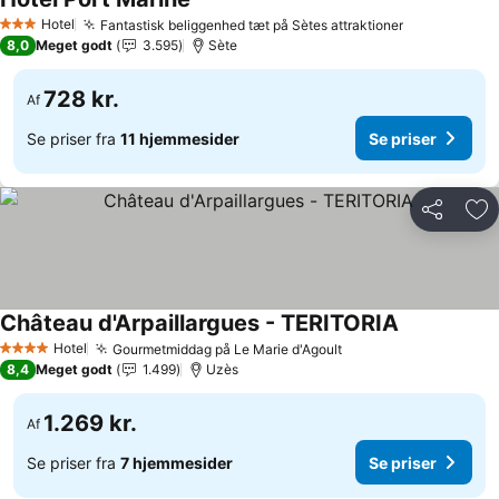
Se priser
Hotel
Fantastisk beliggenhed tæt på Sètes attraktioner
Se priser
3 Stjerner
8,0
Meget godt
3.595
Sète
728 kr.
Af
Se priser fra
11 hjemmesider
Se priser
Del
Føj
Château d'Arpaillargues - TERITORIA
Se priser
Hotel
Gourmetmiddag på Le Marie d'Agoult
Se priser
4 Stjerner
8,4
Meget godt
1.499
Uzès
1.269 kr.
Af
Se priser fra
7 hjemmesider
Se priser