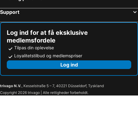
Hoteller – Pérols
Hoteller – Saint-Aunès
Support
Hoteller – Balaruc-le-Vieux
Hoteller – Mende
Hoteller – Les Angles
Hoteller – Cerbère
Log ind for at få eksklusive
medlemsfordele
Tilpas din oplevelse
Loyalitetstilbud og medlemspriser
Log ind
trivago N.V.
, Kesselstraße 5 – 7, 40221 Düsseldorf, Tyskland
Copyright 2026 trivago | Alle rettigheder forbeholdt.