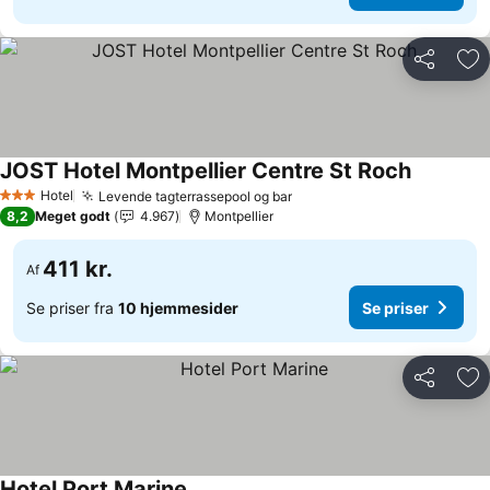
Del
Føj
JOST Hotel Montpellier Centre St Roch
Se priser
Hotel
Levende tagterrassepool og bar
Se priser
3 Stjerner
8,2
Meget godt
4.967
Montpellier
411 kr.
Af
Se priser fra
10 hjemmesider
Se priser
Del
Føj
Hotel Port Marine