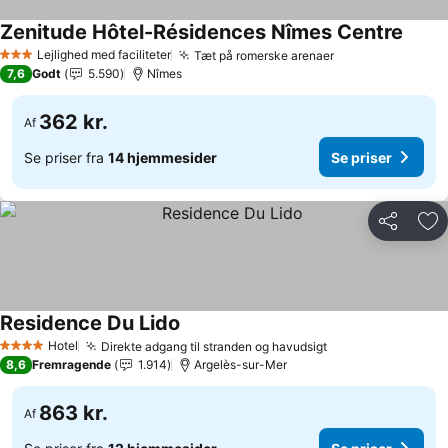
Zenitude Hôtel-Résidences Nîmes Centre
Se pri
Lejlighed med faciliteter
Tæt på romerske arenaer
Se priser
3 Stjerner
7,6
Godt
5.590
Nîmes
362 kr.
Af
Se priser fra
14 hjemmesider
Se priser
Del
Føj
Residence Du Lido
Se priser
Hotel
Direkte adgang til stranden og havudsigt
Se priser
4 Stjerner
8,6
Fremragende
1.914
Argelès-sur-Mer
863 kr.
Af