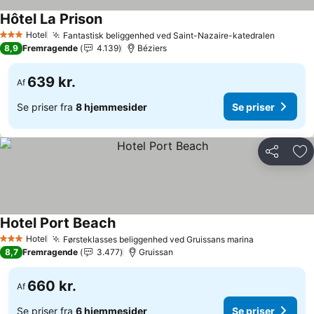
Hôtel La Prison
Se priser
Hotel
Fantastisk beliggenhed ved Saint-Nazaire-katedralen
Se pris
3 Stjerner
8,9
Fremragende
4.139
Béziers
639 kr.
Af
Se priser fra
8 hjemmesider
Se priser
Del
Føj
Hotel Port Beach
Se priser
Hotel
Førsteklasses beliggenhed ved Gruissans marina
Se priser
3 Stjerner
8,7
Fremragende
3.477
Gruissan
660 kr.
Af
Se priser fra
6 hjemmesider
Se priser