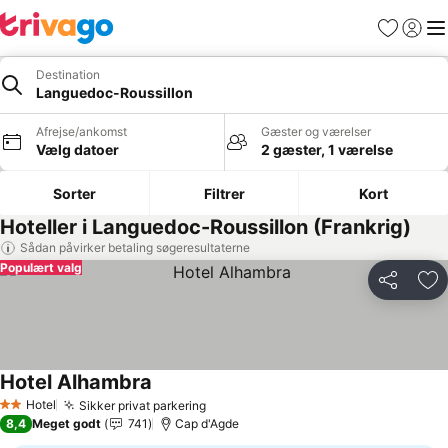
Favoritter
Log ind
Me
Destination
Languedoc-Roussillon
Afrejse/ankomst
Gæster og værelser
Vælg datoer
2 gæster, 1 værelse
Sorter
Filtrer
Kort
Hoteller i Languedoc-Roussillon (Frankrig)
Sådan påvirker betaling søgeresultaterne
Populært valg
Del
Føj
Hotel Alhambra
Se priser
Hotel
Sikker privat parkering
Se priser
2 Stjerner
8,4
Meget godt
741
Cap d'Agde