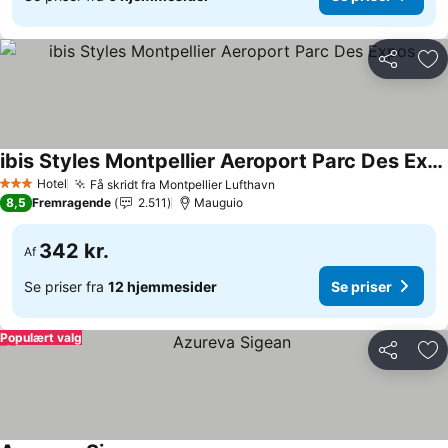
Del
Føj
ibis Styles Montpellier Aeroport Parc Des Expos
Se priser
Hotel
Få skridt fra Montpellier Lufthavn
Se priser
3 Stjerner
8,5
Fremragende
2.511
Mauguio
342 kr.
Af
Se priser fra
12 hjemmesider
Se priser
Populært valg
Del
Føj