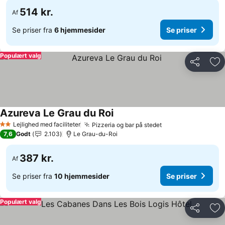
514 kr.
Af
Se priser fra
6 hjemmesider
Se priser
Populært valg
Del
Føj
Azureva Le Grau du Roi
Se priser
Lejlighed med faciliteter
Pizzeria og bar på stedet
Se priser
2 Stjerner
7,6
Godt
2.103
Le Grau-du-Roi
387 kr.
Af
Se priser fra
10 hjemmesider
Se priser
Populært valg
Del
Føj