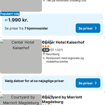
Tæt på historiske Stolberg Slot
Se priser
Populært valg
1.990 kr.
Af
Se priser fra
7 hjemmesider
Se priser
Center Hotel Kaiserhof
Del
Føj til favoritter
Se 
3 Stjerner
7,0
1.527
Naumburg
Restaurant med regionale og
middelhavsretter
Vælg datoer for at se nøjagtige priser
Se priser
Courtyard by Marriott
Del
Føj til favoritter
Magdeburg