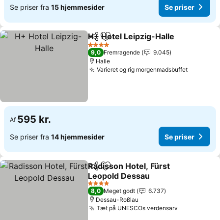
Se priser fra
15 hjemmesider
Se priser
H+ Hotel Leipzig-Halle
Del
Føj til favoritter
Se p
4 Stjerner
9,0
Fremragende
9.045
Halle
Varieret og rig morgenmadsbuffet
Se prise
595 kr.
Af
Se priser fra
14 hjemmesider
Se priser
Radisson Hotel, Fürst
Del
Føj til favoritter
Leopold Dessau
Se priser
4 Stjerner
8,0
Meget godt
6.737
Dessau-Roßlau
Tæt på UNESCOs verdensarv
Se priser