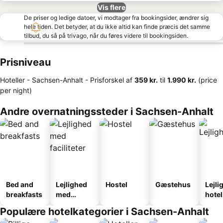
Vis flere
De priser og ledige datoer, vi modtager fra bookingsider, ændrer sig
hele tiden. Det betyder, at du ikke altid kan finde præcis det samme
tilbud, du så på trivago, når du føres videre til bookingsiden.
Prisniveau
Hoteller - Sachsen-Anhalt -
Prisforskel
af
‎359 kr.
til
‎1.990 kr.
(price
per night)
Andre overnatningssteder i Sachsen-Anhalt
Bed and
Lejlighed
Hostel
Gæstehus
Lejli
breakfasts
med
hotel
faciliteter
Populære hotelkategorier i Sachsen-Anhalt