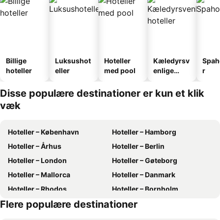
Billige
Luksushot
Hoteller
Kæledyrsv
Spah
hoteller
eller
med pool
enlige
r
hoteller
Disse populære destinationer er kun et klik
væk
Hoteller – København
Hoteller – Hamborg
Hoteller – Århus
Hoteller – Berlin
Hoteller – London
Hoteller – Gøteborg
Hoteller – Mallorca
Hoteller – Danmark
Hoteller – Rhodos
Hoteller – Bornholm
Flere populære destinationer
Hoteller – Kreta
Hoteller – Tyskland