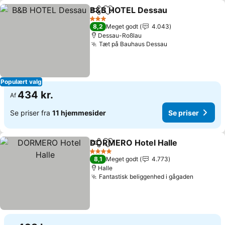
B&B HOTEL Dessau
Del
Føj til favoritter
Se pri
3 Stjerner
8,2
Meget godt
4.043
Dessau-Roßlau
Tæt på Bauhaus Dessau
Se priser
Populært valg
434 kr.
Af
Se priser fra
11 hjemmesider
Se priser
DORMERO Hotel Halle
Del
Føj til favoritter
Se p
4 Stjerner
8,1
Meget godt
4.773
Halle
Fantastisk beliggenhed i gågaden
Se prise