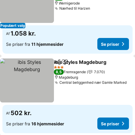
Wernigerode
Nærhed til Harzen
Se priser
Populært valg
1.058 kr.
Af
Se priser fra
11 hjemmesider
Se priser
ibis Styles Magdeburg
Del
Føj til favoritter
Se p
3 Stjerner
8,5
Fremragende
7.070
Magdeburg
Central beliggenhed nær Gamle Marked
Se 
502 kr.
Af
Se priser fra
16 hjemmesider
Se priser