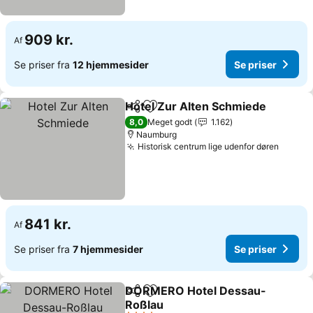
909 kr.
Af
Se priser fra
12 hjemmesider
Se priser
Hotel Zur Alten Schmiede
Del
Føj til favoritter
8,0
Meget godt
1.162
Naumburg
Historisk centrum lige udenfor døren
Se pri
841 kr.
Af
Se priser fra
7 hjemmesider
Se priser
DORMERO Hotel Dessau-
Del
Føj til favoritter
Roßlau