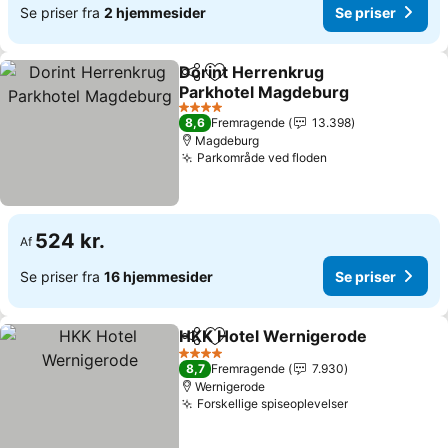
Se priser fra
2 hjemmesider
Se priser
Dorint Herrenkrug
Del
Føj til favoritter
Parkhotel Magdeburg
Se priser
4 Stjerner
8,6
Fremragende
13.398
Magdeburg
Parkområde ved floden
Se priser
524 kr.
Af
Se priser fra
16 hjemmesider
Se priser
HKK Hotel Wernigerode
Del
Føj til favoritter
Se
4 Stjerner
8,7
Fremragende
7.930
Wernigerode
Forskellige spiseoplevelser
Se priser