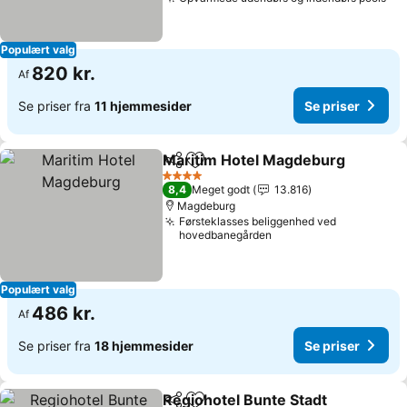
Se 
Populært valg
820 kr.
Af
Se priser fra
11 hjemmesider
Se priser
Maritim Hotel Magdeburg
Del
Føj til favoritter
4 Stjerner
8,4
Meget godt
13.816
Magdeburg
Førsteklasses beliggenhed ved
hovedbanegården
Populært valg
486 kr.
Af
Se priser fra
18 hjemmesider
Se priser
Regiohotel Bunte Stadt