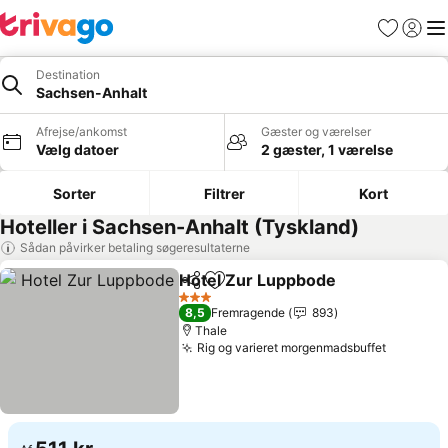
Favoritter
Log ind
Me
Destination
Sachsen-Anhalt
Afrejse/ankomst
Gæster og værelser
Vælg datoer
2 gæster, 1 værelse
Sorter
Filtrer
Kort
Hoteller i Sachsen-Anhalt (Tyskland)
Sådan påvirker betaling søgeresultaterne
Hotel Zur Luppbode
Del
Føj til favoritter
Se pri
3 Stjerner
8,5
Fremragende
893
Thale
Rig og varieret morgenmadsbuffet
Se prise