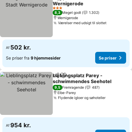
Del
Føj til favoritter
Wernigerode
Se priser
3 Stjerner
8,3
Meget godt
1.302
Wernigerode
Værelser med udsigt til slottet
Se priser
502 kr.
Af
Se priser fra
9 hjemmesider
Se priser
Lieblingsplatz Parey -
Del
Føj til favoritter
schwimmendes Seehotel
Se priser
9,5
Fremragende
487
Elbe-Parey
Flydende igloer og søhoteller
Se priser
954 kr.
Af