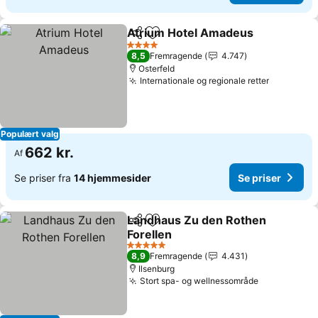
Atrium Hotel Amadeus
Del
Føj til favoritter
Se 
4 Stjerner
8,5
Fremragende
4.747
Osterfeld
Internationale og regionale retter
Se priser
Populært valg
662 kr.
Af
Se priser fra
14 hjemmesider
Se priser
Landhaus Zu den Rothen
Del
Føj til favoritter
Forellen
Se priser
5 Stjerner
8,9
Fremragende
4.431
Ilsenburg
Stort spa- og wellnessområde
Se priser