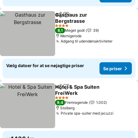
Gasthaus zur
Del
Føj til favoritter
Bergstrasse
Se priser
4 Stjerner
8,1
Meget godt
39
Wernigerode
Adgang til udendørsaktiviteter
Se priser
Vælg datoer for at se nøjagtige priser
Se priser
Hotel & Spa Suiten
Del
Føj til favoritter
FreiWerk
Se priser
4 Stjerner
9,4
Fremragende
1.002
Stolberg
Private spa-suiter med jacuzzi
Se priser