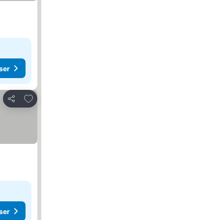
ser
Føj til favoritter
Del
ser