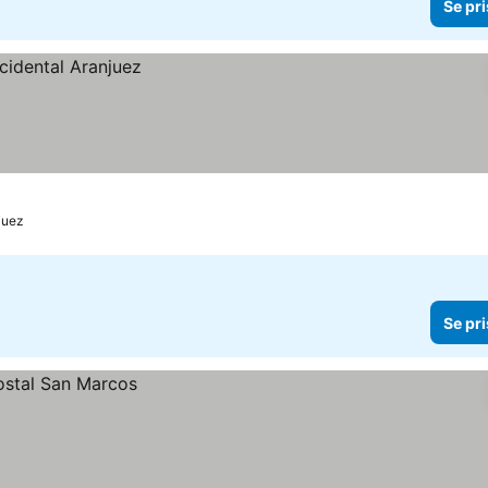
Se pri
juez
Se pri