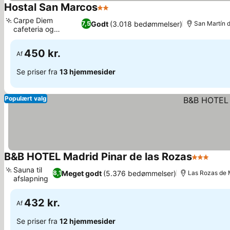
Hostal San Marcos
2 Stjerner
Se priser
Carpe Diem
Godt
(3.018 bedømmelser)
7,5
San Martín d
cafeteria og
Se priser
terrasse
450 kr.
Af
Se priser fra
13 hjemmesider
Populært valg
B&B HOTEL Madrid Pinar de las Rozas
3 Stjerner
Se pr
Sauna til
Meget godt
(5.376 bedømmelser)
8,1
Las Rozas de 
afslapning
Se priser
432 kr.
Af
Se priser fra
12 hjemmesider