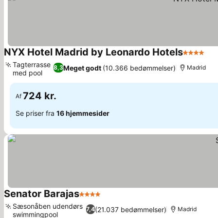
NYX Hotel Madrid by Leonardo Hotels
4 Stjerne
Se 
Tagterrasse
Meget godt
(10.366 bedømmelser)
8,3
Madrid
med pool
Se priser
724 kr.
Af
Se priser fra
16 hjemmesider
Senator Barajas
4 Stjerner
Se priser
Sæsonåben udendørs
(21.037 bedømmelser)
7,4
Madrid
swimmingpool