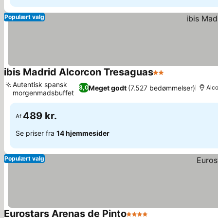
Populært valg
ibis Madrid Alcorcon Tresaguas
2 Stjerner
Se priser
Autentisk spansk
Meget godt
(7.527 bedømmelser)
8,0
Alc
morgenmadsbuffet
Se priser
489 kr.
Af
Se priser fra
14 hjemmesider
Populært valg
Eurostars Arenas de Pinto