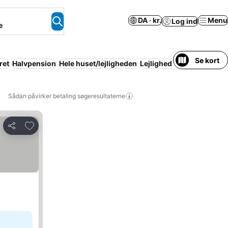
DA · kr.
Menu
Log ind
e
Se kort
ret
Halvpension
Hele huset/lejligheden
Lejlighed med faciliteter
Sådan påvirker betaling søgeresultaterne
Føj til favoritter
Del