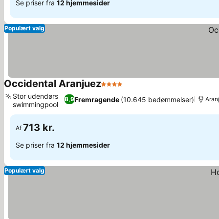
Se priser fra
12 hjemmesider
Populært valg
Occidental Aranjuez
4 Stjerner
Se priser
Stor udendørs
Fremragende
(10.645 bedømmelser)
8,9
Aran
swimmingpool
Se priser
713 kr.
Af
Se priser fra
12 hjemmesider
Populært valg