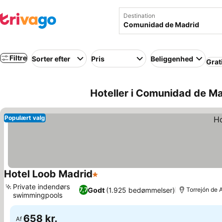
Destination
Filtre
Sorter efter
Pris
Beliggenhed
Grat
Hoteller i Comunidad de Ma
Populært valg
Hotel Loob Madrid
1 Stjerner
Se priser
Private indendørs
Godt
(1.925 bedømmelser)
7,7
Torrejón de 
swimmingpools
Se priser
658 kr.
Af