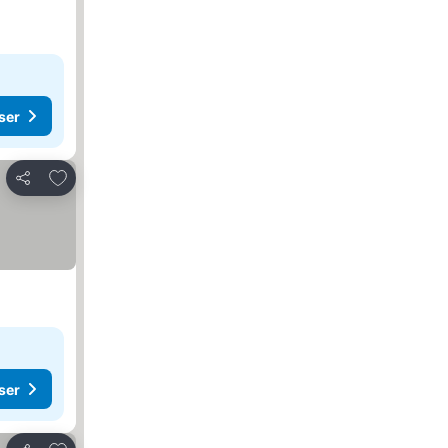
ser
Føj til favoritter
Del
ser