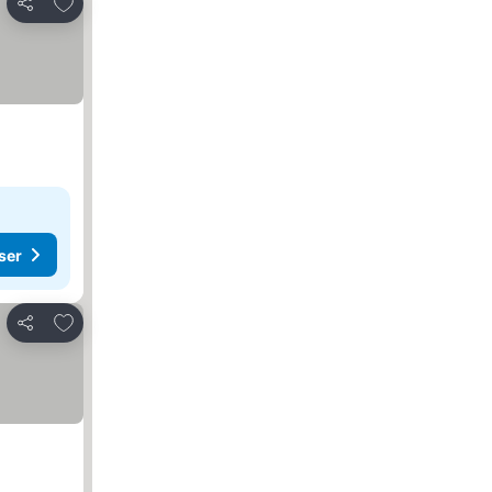
Føj til favoritter
Del
ser
Føj til favoritter
Del