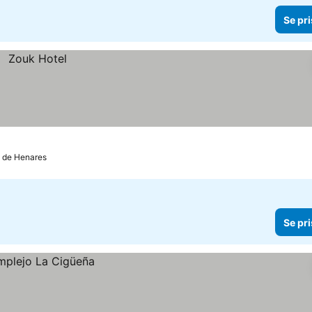
Se pri
á de Henares
Se pri