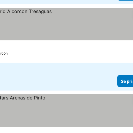
orcón
Se pri