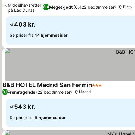
4 Stjerner
Se priser
Middelhavsretter
Meget godt
(6.422 bedømmelser)
8,4
Pinto
på Las Dunas
Se priser
403 kr.
Af
Se priser fra
14 hjemmesider
B&B HOTEL Madrid San Fermin
3 Stjerner
Se priser
Fremragende
(22 bedømmelser)
9,1
Madrid
543 kr.
Af
Se priser fra
5 hjemmesider