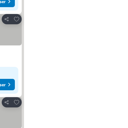
ser
Føj til favoritter
Del
ser
Føj til favoritter
Del