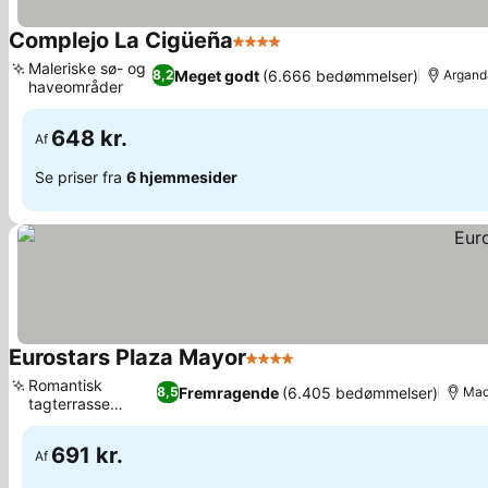
Complejo La Cigüeña
4 Stjerner
Se priser
Maleriske sø- og
Meget godt
(6.666 bedømmelser)
8,2
Argand
haveområder
Se priser
648 kr.
Af
Se priser fra
6 hjemmesider
Eurostars Plaza Mayor
4 Stjerner
Se priser
Romantisk
Fremragende
(6.405 bedømmelser)
8,5
Mad
tagterrasse
Se priser
udendørs
691 kr.
Af