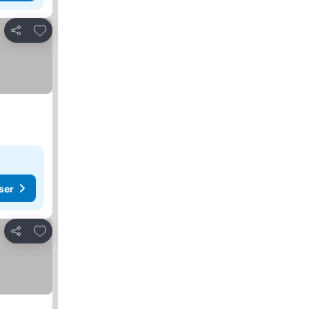
Føj til favoritter
Del
ser
Føj til favoritter
Del