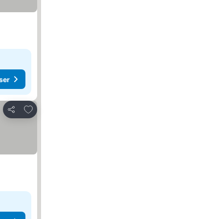
ser
Føj til favoritter
Del