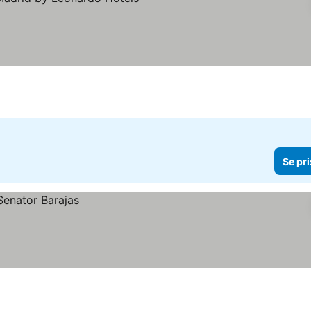
r
priser
Se pri