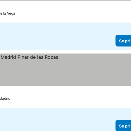
e la Vega
Se pri
iser
Madrid
Se pri