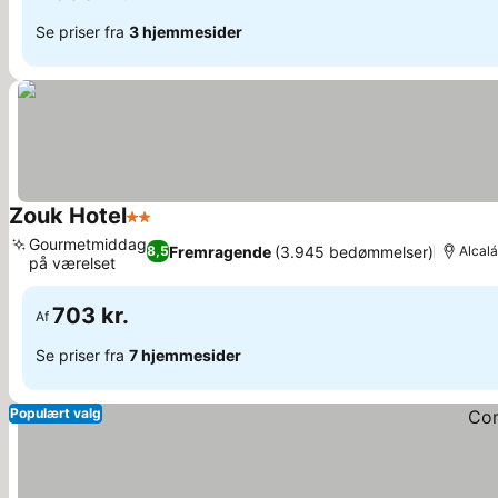
Se priser fra
3 hjemmesider
Zouk Hotel
2 Stjerner
Se priser
Gourmetmiddag
Fremragende
(3.945 bedømmelser)
8,5
Alcal
på værelset
Se priser
703 kr.
Af
Se priser fra
7 hjemmesider
Populært valg