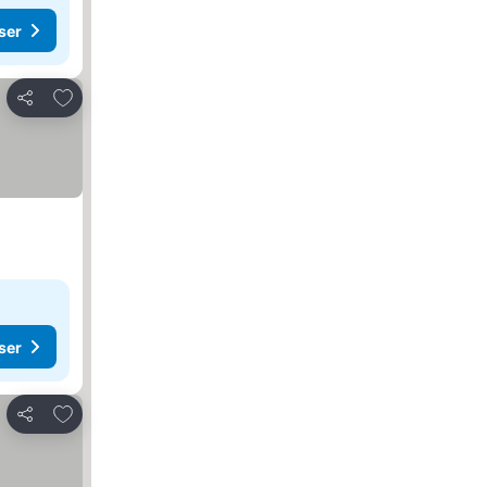
ser
Føj til favoritter
Del
ser
Føj til favoritter
Del