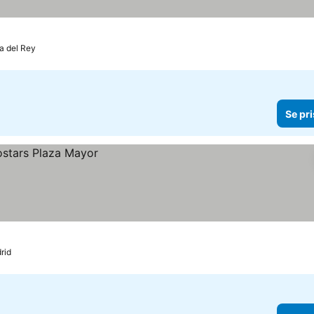
a del Rey
Se pri
rid